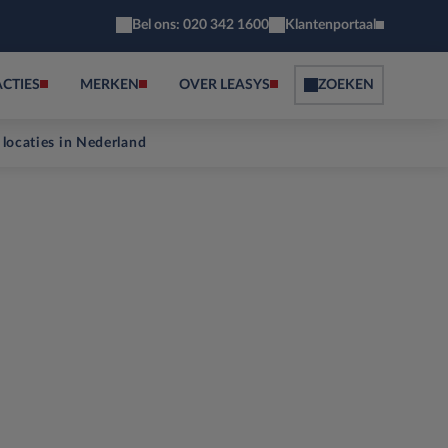
Bel ons: 020 342 1600
Klantenportaal
ACTIES
MERKEN
OVER LEASYS
ZOEKEN
 locaties in Nederland