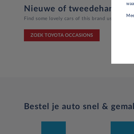
waa
Nieuwe of tweedehands To
Mee
Find some lovely cars of this brand using the 
ZOEK TOYOTA OCCASIONS
Bestel je auto snel & gemak