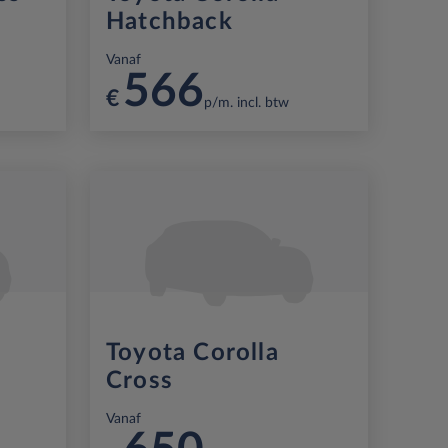
Hatchback
Vanaf
566
€
p/m. incl. btw
Toyota Corolla
Cross
Vanaf