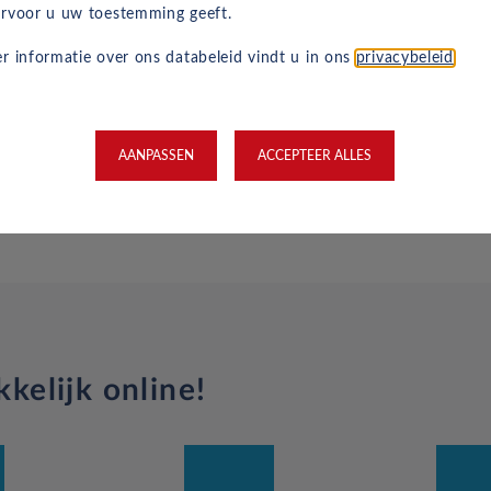
rvoor u uw toestemming geeft.
yota leasen
r informatie over ons databeleid vindt u in ons
privacybeleid
.
buttons below.
AANPASSEN
ACCEPTEER ALLES
kelijk online!