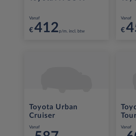
Vanaf
Vanaf
412
4
€
€
p/m. incl. btw
Toyota Urban
Toyo
Cruiser
Tour
Vanaf
Vanaf