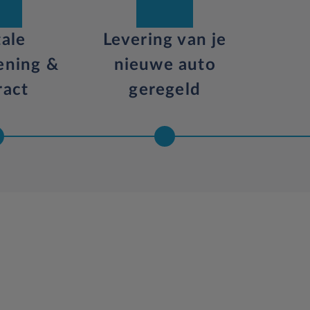
tale
Levering van je
ening &
nieuwe auto
ract
geregeld