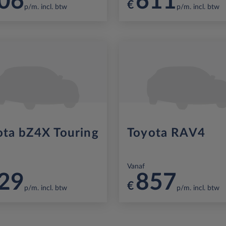
06
611
€
p/m. incl. btw
p/m. incl. btw
ota bZ4X Touring
Toyota RAV4
Vanaf
29
857
€
p/m. incl. btw
p/m. incl. btw