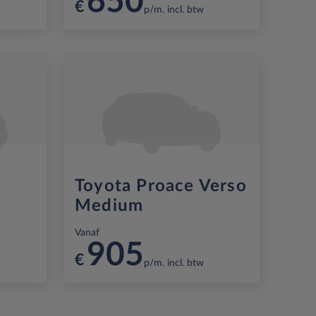
650
€
p/m. incl. btw
Toyota Proace Verso
Medium
Vanaf
905
€
p/m. incl. btw