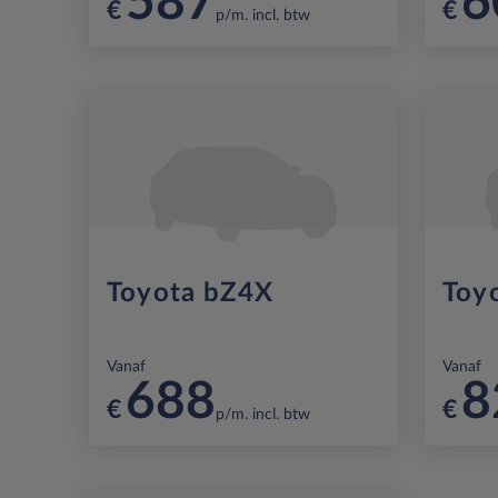
587
6
€
€
p/m. incl. btw
Toyota bZ4X
Toy
Vanaf
Vanaf
688
8
€
€
p/m. incl. btw