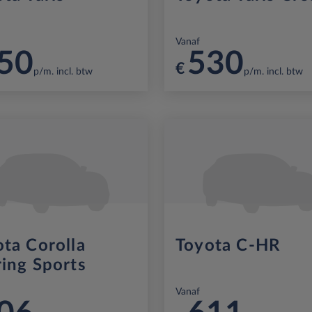
Vanaf
50
530
€
p/m. incl. btw
p/m. incl. btw
ta Corolla
Toyota C-HR
ing Sports
Vanaf