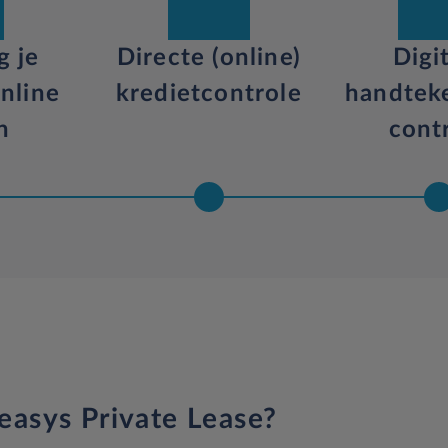
g je
Directe (online)
Digi
nline
kredietcontrole
handtek
n
cont
easys Private Lease?