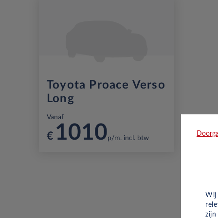
Toyota Proace Verso
Long
Vanaf
1010
Doorga
€
p/m. incl. btw
Wij
rel
zij