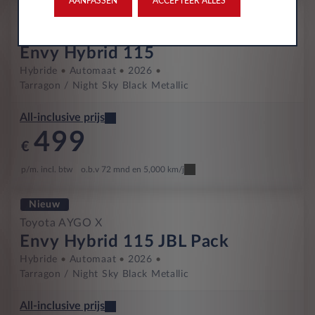
AANPASSEN
ACCEPTEER ALLES
Nieuw
Toyota AYGO X
Envy Hybrid 115
Hybride
Automaat
2026
Tarragon / Night Sky Black Metallic
All-inclusive prijs
499
€
p/m. incl. btw
o.b.v 72 mnd en 5,000 km/j
Nieuw
Toyota AYGO X
Envy Hybrid 115 JBL Pack
Hybride
Automaat
2026
Tarragon / Night Sky Black Metallic
All-inclusive prijs