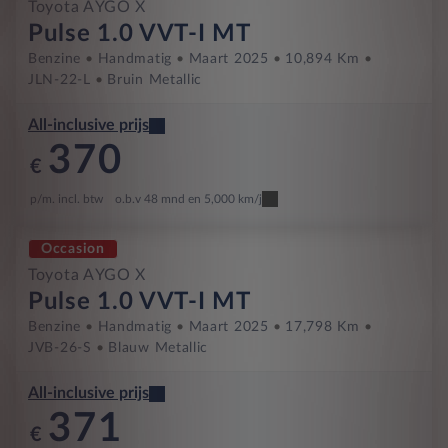
Toyota AYGO X
Pulse 1.0 VVT-I MT
Benzine
Handmatig
Maart 2025
10,894 Km
JLN-22-L
Bruin Metallic
All-inclusive prijs
370
€
p/m. incl. btw
o.b.v 48 mnd en 5,000 km/j
Occasion
Toyota AYGO X
Pulse 1.0 VVT-I MT
Benzine
Handmatig
Maart 2025
17,798 Km
JVB-26-S
Blauw Metallic
All-inclusive prijs
371
€