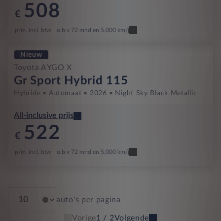
508
€
p/m. incl. btw
o.b.v 72 mnd en 5,000 km/j
Nieuw
Toyota AYGO X
Gr Sport Hybrid 115
Hybride
Automaat
2026
Night Sky Black Metallic
All-inclusive prijs
522
€
p/m. incl. btw
o.b.v 72 mnd en 5,000 km/j
auto's per pagina
Vorige
1 / 2
Volgende