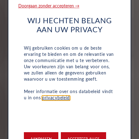
Benzine
Automaat
September 2024
15,476 Km
Doorgaan zonder accepteren →
GHK-80-R
Ginger Beige (bruin Me...
WIJ HECHTEN BELANG
All-inclusive prijs
AAN UW PRIVACY
446
€
p/m. incl. btw
o.b.v 48 mnd en 5,000 km/j
Wij gebruiken cookies om u de beste
ervaring te bieden en om de relevantie van
onze communicatie met u te verbeteren.
Nieuw
Uw voorkeuren zijn van belang voor ons,
Toyota AYGO X
we zullen alleen de gegevens gebruiken
Pulse Hybrid 115
waarvoor u uw toestemming geeft.
Hybride
Automaat
2026
Meer informatie over ons databeleid vindt
Tarragon / Night Sky Black Metallic
u in ons
privacybeleid
.
All-inclusive prijs
455
€
p/m. incl. btw
o.b.v 72 mnd en 5,000 km/j