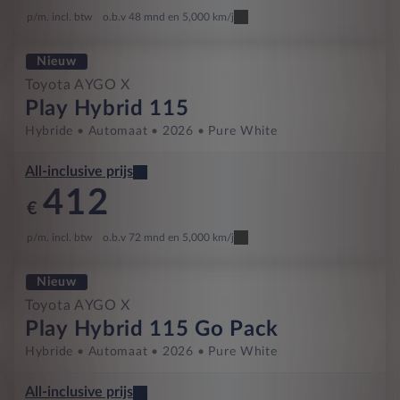
p/m. incl. btw
o.b.v 48 mnd en 5,000 km/j
Nieuw
Toyota AYGO X
Play Hybrid 115
Hybride
Automaat
2026
Pure White
All-inclusive prijs
412
€
p/m. incl. btw
o.b.v 72 mnd en 5,000 km/j
Nieuw
Toyota AYGO X
Play Hybrid 115 Go Pack
Hybride
Automaat
2026
Pure White
All-inclusive prijs