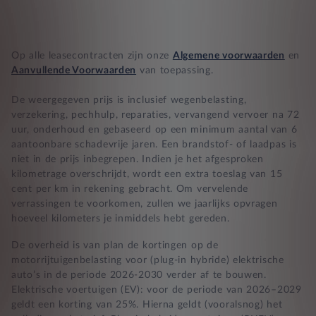
BB 14 dagen bedenktijd
Op alle leasecontracten zijn onze
Algemene voorwaarden
en
Zekerheid bij klachten
Aanvullende Voorwaarden
van toepassing.
De weergegeven prijs is inclusief wegenbelasting,
verzekering, pechhulp, reparaties, vervangend vervoer na 72
uur, onderhoud en gebaseerd op een minimum aantal van 6
aantoonbare schadevrije jaren. Een brandstof- of laadpas is
niet in de prijs inbegrepen. Indien je het afgesproken
kilometrage overschrijdt, wordt een extra toeslag van 15
cent per km in rekening gebracht. Om vervelende
verrassingen te voorkomen, zullen we jaarlijks opvragen
hoeveel kilometers je inmiddels hebt gereden.
De overheid is van plan de kortingen op de
motorrijtuigenbelasting voor (plug-in hybride) elektrische
auto’s in de periode 2026-2030 verder af te bouwen.
Elektrische voertuigen (EV): voor de periode van 2026–2029
geldt een korting van 25%. Hierna geldt (vooralsnog) het