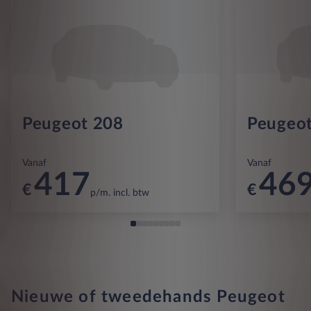
Peugeot 208
Peugeot
Vanaf
Vanaf
417
46
€
€
p/m. incl. btw
Nieuwe of tweedehands Peugeot