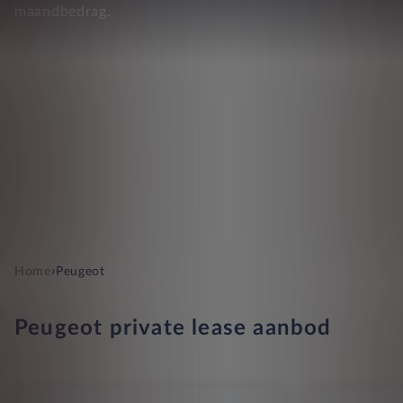
maandbedrag.
›
Home
Peugeot
Peugeot private lease aanbod