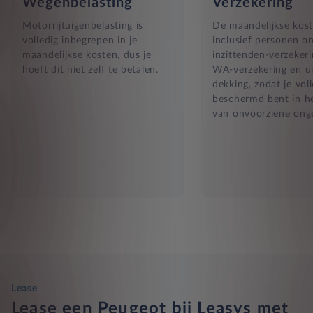
Wegenbelasting
Verzekering
Motorrijtuigenbelasting is
De maandelijkse kost
volledig inbegrepen in je
inclusief personen o
maandelijkse kosten, dus je
inzittenden-verzekeri
hoeft dit niet zelf te betalen.
WA-verzekering en ui
dekking, zodat je vol
beschermd bent in he
van onvoorziene ong
Lease
Lease een Peugeot bij Leasys met