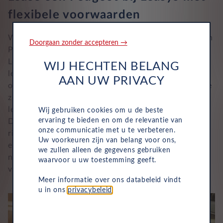
flexibele voorwaarden
Wil je een Peugeot leasen, dan heb je de keuze tussen
Doorgaan zonder accepteren →
Peugeot financial lease en Peugeot private lease. Bij
Leasys maken we het je gemakkelijk. Onze private
WIJ HECHTEN BELANG
leaseformule biedt maximale flexibiliteit, inclusief
AAN UW PRIVACY
onderhoud, verzekering en pechhulp. Daardoor rijd je
zowel voor privégebruik als zakelijke ritten met een
leasevorm die zekerheid biedt.
Wij gebruiken cookies om u de beste
ervaring te bieden en om de relevantie van
De looptijd van de overeenkomst en het aantal te
onze communicatie met u te verbeteren.
rijden kilometers stel je vooraf vast. Omdat je geen
Uw voorkeuren zijn van belang voor ons,
eigenaar van de auto bent, heb je ook geen omkijken
we zullen alleen de gegevens gebruiken
naar onverwachte kosten. Alles is opgenomen in het
waarvoor u uw toestemming geeft.
vaste maandbedrag, en Leasys regelt de uitvoering.
Meer informatie over ons databeleid vindt
u in ons
privacybeleid
.