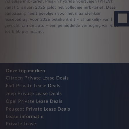
volledige mrb-tarief. Plug-in hybride voertuigen (PHEV):
vanaf 1 januari 2026 geldt het volledige mrb-tarief. Deze
aanpassing heeft gevolgen voor het maandelijkse
leasebedrag. Voor 2026 betekent dit – afhankelijk van het
gewicht van de auto – een gemiddelde verhoging van € 25
tot € 60 per maand.
Onze top merken
Citroen Private Lease Deals
Fiat Private Lease Deals
Jeep Private Lease Deals
Opel Private Lease Deals
Peugeot Private Lease Deals
Lease informatie
Private Lease