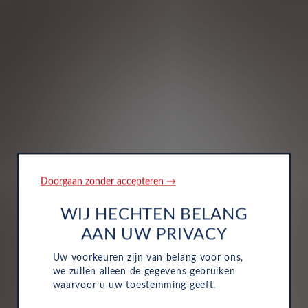
/error
Doorgaan zonder accepteren →
WIJ HECHTEN BELANG
Wij gebruiken cookies om u de beste
ervaring te bieden en om de relevantie van
AAN UW PRIVACY
onze communicatie met u te verbeteren.
Uw voorkeuren zijn van belang voor ons,
we zullen alleen de gegevens gebruiken
waarvoor u uw toestemming geeft.