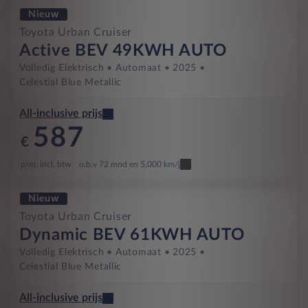
Nieuw
Toyota Urban Cruiser
Active BEV 49KWH AUTO
Volledig Elektrisch
Automaat
2025
Celestial Blue Metallic
All-inclusive prijs
587
€
p/m. incl. btw
o.b.v 72 mnd en 5,000 km/j
Nieuw
Toyota Urban Cruiser
Dynamic BEV 61KWH AUTO
Volledig Elektrisch
Automaat
2025
Celestial Blue Metallic
All-inclusive prijs