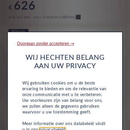
626
€
p/m. incl. btw
o.b.v 72 mnd en 5,000 km/j
Nieuw
Toyota Urban Cruiser
Doorgaan zonder accepteren →
Executive BEV 61KWH AUTO
Volledig Elektrisch
Automaat
2025
WIJ HECHTEN BELANG
Celestial Blue Metallic
AAN UW PRIVACY
All-inclusive prijs
661
Wij gebruiken cookies om u de beste
€
ervaring te bieden en om de relevantie van
onze communicatie met u te verbeteren.
p/m. incl. btw
o.b.v 72 mnd en 5,000 km/j
Uw voorkeuren zijn van belang voor ons,
we zullen alleen de gegevens gebruiken
Nieuw
waarvoor u uw toestemming geeft.
Toyota Urban Cruiser
Executive AWD
Meer informatie over ons databeleid vindt
u in ons
privacybeleid
.