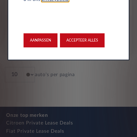
Volledig Elektrisch
Automaat
2025
Celestial Blue Metallic
All-inclusive prijs
691
€
AANPASSEN
ACCEPTEER ALLES
p/m. incl. btw
o.b.v 72 mnd en 5,000 km/j
auto's per pagina
Onze top merken
Citroen Private Lease Deals
Fiat Private Lease Deals