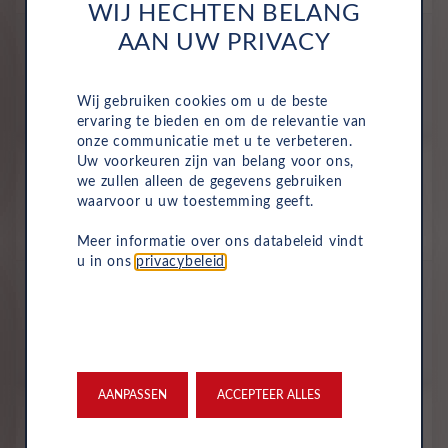
WIJ HECHTEN BELANG
All-inclusive prijs
AAN UW PRIVACY
746
€
Wij gebruiken cookies om u de beste
p/m. incl. btw
o.b.v 72 mnd en 5,000 km/j
ervaring te bieden en om de relevantie van
onze communicatie met u te verbeteren.
Nieuw
Uw voorkeuren zijn van belang voor ons,
we zullen alleen de gegevens gebruiken
Toyota Corolla Touring Sports
waarvoor u uw toestemming geeft.
Gr-sport Hybrid 180
Hybride
Automaat
2026
Night Sky Black Metallic
Meer informatie over ons databeleid vindt
u in ons
privacybeleid
.
All-inclusive prijs
748
€
p/m. incl. btw
o.b.v 72 mnd en 5,000 km/j
AANPASSEN
ACCEPTEER ALLES
Nieuw
Toyota Corolla Touring Sports