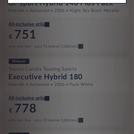
Gr-sport Hybrid 140 Plus Pack
Hybride
Automaat
2026
Night Sky Black Metallic
All-inclusive prijs
751
€
p/m. incl. btw
o.b.v 72 mnd en 5,000 km/j
Nieuw
Toyota Corolla Touring Sports
Executive Hybrid 180
Hybride
Automaat
2026
Pure White
All-inclusive prijs
778
€
p/m. incl. btw
o.b.v 72 mnd en 5,000 km/j