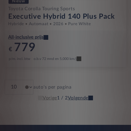
Nieuw
Toyota Corolla Touring Sports
Executive Hybrid 140 Plus Pack
Hybride
Automaat
2026
Pure White
All-inclusive prijs
779
€
p/m. incl. btw
o.b.v 72 mnd en 5,000 km/j
auto's per pagina
Vorige
1 / 2
Volgende