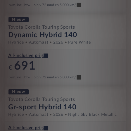
p/m. incl. btw
o.b.v 72 mnd en 5,000 km/j
Nieuw
Toyota Corolla Touring Sports
Dynamic Hybrid 140
Hybride
Automaat
2026
Pure White
All-inclusive prijs
691
€
p/m. incl. btw
o.b.v 72 mnd en 5,000 km/j
Nieuw
Toyota Corolla Touring Sports
Gr-sport Hybrid 140
Hybride
Automaat
2026
Night Sky Black Metallic
All-inclusive prijs