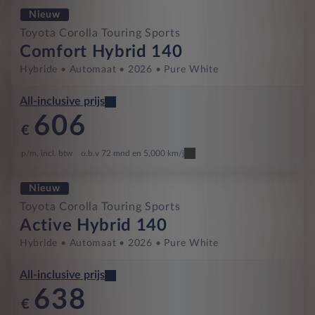
Nieuw
Toyota Corolla Touring Sports
Comfort Hybrid 140
Hybride
Automaat
2026
Pure White
All-inclusive prijs
606
€
p/m. incl. btw
o.b.v 72 mnd en 5,000 km/j
Nieuw
Toyota Corolla Touring Sports
Active Hybrid 140
Hybride
Automaat
2026
Pure White
All-inclusive prijs
638
€