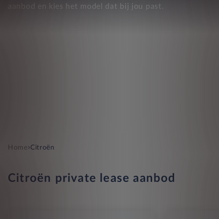
aanbod en kies het model dat bij jou past.
›
Home
Citroën
Citroën private lease aanbod