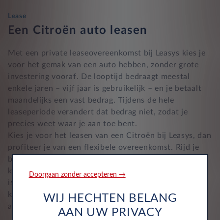
Lease
Een Citroën auto leasen
Met een private leaseovereenkomst bij Leasys kies je
voor het gemak van een auto hebben, zonder grote
investering vooraf. De looptijd bedraagt meestal
enkele jaren – vijf jaar is gebruikelijk – en je betaalt
maandelijks een vast bedrag. Tijdens de hele
leaseperiode verandert dat bedrag niet, zodat je
precies weet waar je aan toe bent.
Kies je voor het leasen van een Citroën bij Leasys, dan
profiteer je van een flexibele overeenkomst. Rijd je
bijvoorbeeld minder kilometers dan verwacht? Dan
kan het contract worden aangepast. Ook de looptijd
Doorgaan zonder accepteren →
is bespreekbaar. In het maandbedrag zijn alle vaste
kosten inbegrepen: onderhoud, wegenbelasting en
WIJ HECHTEN BELANG
autoverzekering. Je rijdt dus zonder verrassingen.
AAN UW PRIVACY