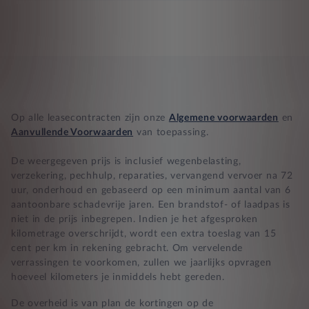
Compleet product zonder verrassingen
Nooit te hoge financiële lasten
BB 14 dagen bedenktijd
Op alle leasecontracten zijn onze
Algemene voorwaarden
en
Zekerheid bij klachten
Aanvullende Voorwaarden
van toepassing.
De weergegeven prijs is inclusief wegenbelasting,
verzekering, pechhulp, reparaties, vervangend vervoer na 72
uur, onderhoud en gebaseerd op een minimum aantal van 6
aantoonbare schadevrije jaren. Een brandstof- of laadpas is
niet in de prijs inbegrepen. Indien je het afgesproken
kilometrage overschrijdt, wordt een extra toeslag van 15
cent per km in rekening gebracht. Om vervelende
verrassingen te voorkomen, zullen we jaarlijks opvragen
hoeveel kilometers je inmiddels hebt gereden.
De overheid is van plan de kortingen op de