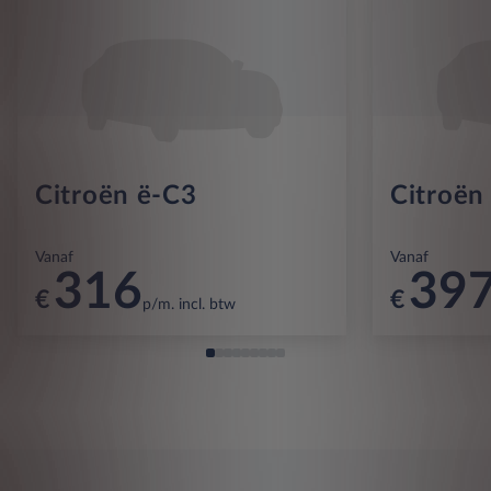
Citroën ë-C3
Citroën
Vanaf
Vanaf
316
39
€
€
p/m. incl. btw