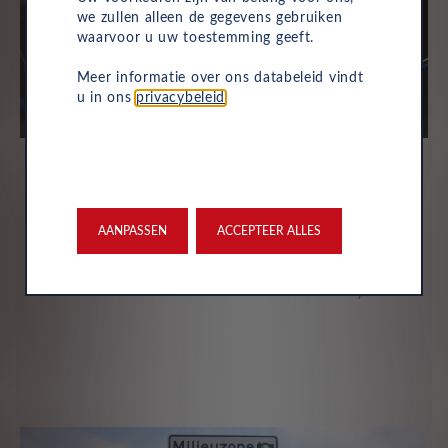
we zullen alleen de gegevens gebruiken
waarvoor u uw toestemming geeft.
Meer informatie over ons databeleid vindt
u in ons
privacybeleid
.
Onderhoud van elektrische
auto's: hoe het werkt?
AANPASSEN
ACCEPTEER ALLES
Ontdek hoe vaak een elektrische auto
onderhoud nodig heeft en of dit verschilt van
conventionele auto's. Lees meer over Leasys.