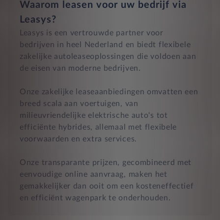
Waarom leasen voor uw bedrijf via
Leasys?
Leasys is een vertrouwde partner voor
bedrijven in heel Nederland en biedt flexibele
zakelijke autoleaseoplossingen die voldoen aan
de eisen van moderne bedrijven.
Onze zakelijke leaseaanbiedingen omvatten een
breed scala aan voertuigen, van
milieuvriendelijke elektrische auto's tot
efficiënte hybrides, allemaal met flexibele
voorwaarden en extra services.
Onze transparante prijzen, gecombineerd met
eenvoudige online aanvraag, maken het
gemakkelijker dan ooit om een kosteneffectief
en efficiënt wagenpark te onderhouden.