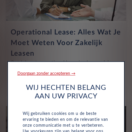
Operational Lease: Alles Wat Je
Moet Weten Voor Zakelijk
Leasen
Ontdek wat operational lease is, de voordelen
ervan en hoe het verschilt van financial lease.
Doorgaan zonder accepteren →
Lees meer over Leasys.
WIJ HECHTEN BELANG
AAN UW PRIVACY
Wij gebruiken cookies om u de beste
ervaring te bieden en om de relevantie van
onze communicatie met u te verbeteren.
Uw voorkeuren zijn van belang voor ons,