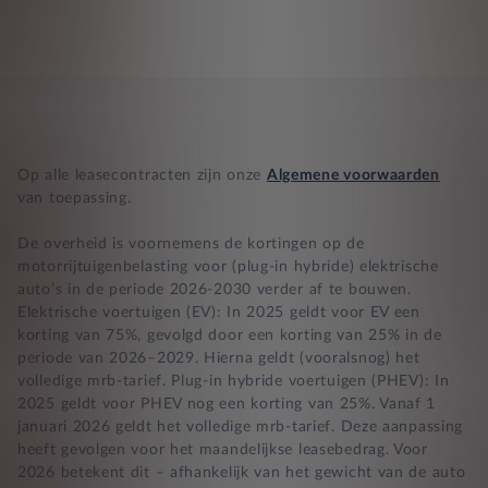
Op alle leasecontracten zijn onze
Algemene voorwaarden
van toepassing.
De overheid is voornemens de kortingen op de
motorrijtuigenbelasting voor (plug-in hybride) elektrische
auto’s in de periode 2026-2030 verder af te bouwen.
Elektrische voertuigen (EV): In 2025 geldt voor EV een
korting van 75%, gevolgd door een korting van 25% in de
periode van 2026–2029. Hierna geldt (vooralsnog) het
volledige mrb-tarief. Plug-in hybride voertuigen (PHEV): In
2025 geldt voor PHEV nog een korting van 25%. Vanaf 1
januari 2026 geldt het volledige mrb-tarief. Deze aanpassing
heeft gevolgen voor het maandelijkse leasebedrag. Voor
2026 betekent dit – afhankelijk van het gewicht van de auto