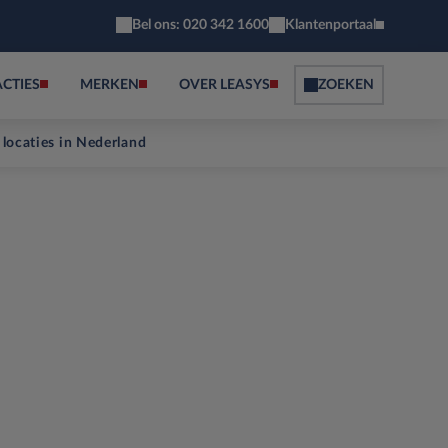
Bel ons: 020 342 1600
Klantenportaal
ACTIES
MERKEN
OVER LEASYS
ZOEKEN
 locaties in Nederland