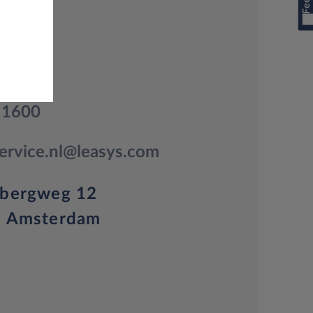
 1600
ervice.nl@leasys.com
rbergweg 12
J Amsterdam