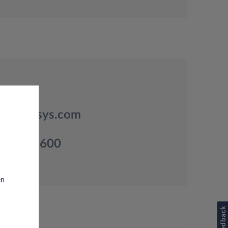
.nl@leasys.com
20 342 1600
en
Feedback