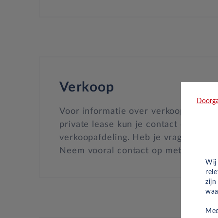
Verkoop
Doorga
Voor informatie over verkoop en voo
private lease kun je contact opneme
verkoopafdeling. Heb je vragen over 
Neem vooral contact op met onze a
Wij
rel
zij
waa
Mee