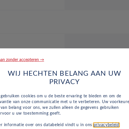
E-mail ons
an zonder accepteren →
verkoop
r vragen over
WIJ HECHTEN BELANG AAN UW
Bel ons
n met onze
+31 (0)
PRIVACY
zakelijke lease?
ccountmanagers.
 gebruiken cookies om u de beste ervaring te bieden en om de
evantie van onze communicatie met u te verbeteren. Uw voorkeur
n van belang voor ons, we zullen alleen de gegevens gebruiken
rvoor u uw toestemming geeft.
r informatie over ons databeleid vindt u in ons
privacybeleid
.