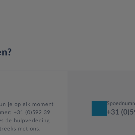
en?
Spoednum
kun je op elk moment
+31 (0)5
er: +31 (0)592 39
s de hulpverlening
streeks met ons.