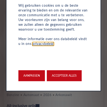
Wij gebruiken cookies om u de beste
p/m. incl. btw
o.b.v 72 mnd en 5,000 km/j
ervaring te bieden en om de relevantie van
onze communicatie met u te verbeteren.
Nieuw
Uw voorkeuren zijn van belang voor ons,
Audi Q2
we zullen alleen de gegevens gebruiken
Advanced Edition 35 TFSI S tronic
waarvoor u uw toestemming geeft.
Benzine
Automaat
2026
Briljantzwart
Meer informatie over ons databeleid vindt
u in ons
privacybeleid
.
All-inclusive prijs
723
€
p/m. incl. btw
o.b.v 72 mnd en 5,000 km/j
AANPASSEN
ACCEPTEER ALLES
Nieuw
Audi Q2
S Edition 35 TFSI S tronic
Benzine
Automaat
2026
Arkonawit
All-inclusive prijs