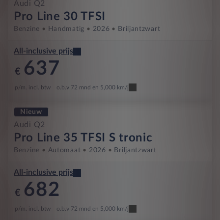
Audi Q2
Pro Line 30 TFSI
Benzine
Handmatig
2026
Briljantzwart
All-inclusive prijs
637
€
p/m. incl. btw
o.b.v 72 mnd en 5,000 km/j
Nieuw
Audi Q2
Pro Line 35 TFSI S tronic
Benzine
Automaat
2026
Briljantzwart
All-inclusive prijs
682
€
p/m. incl. btw
o.b.v 72 mnd en 5,000 km/j