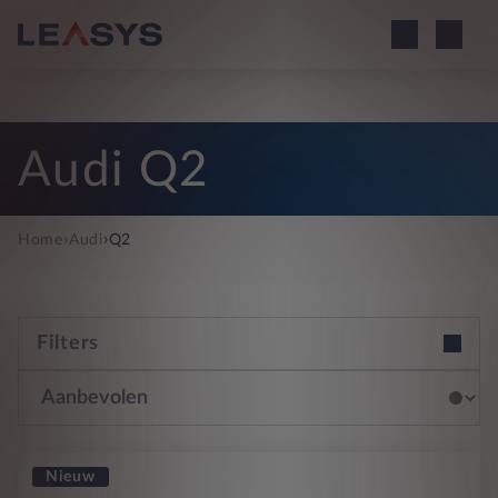
Audi Q2
›
›
Home
Audi
Q2
Filters
Nieuw