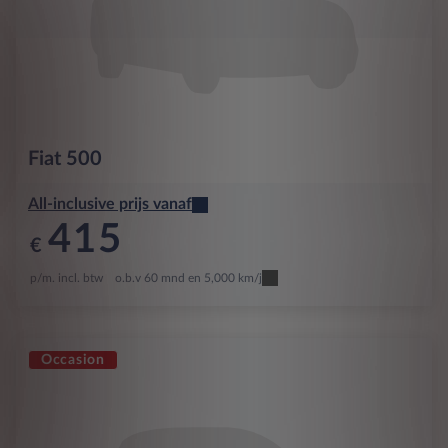
Fiat
500
All-inclusive prijs vanaf
415
€
p/m. incl. btw
o.b.v 60 mnd en 5,000 km/j
Occasion