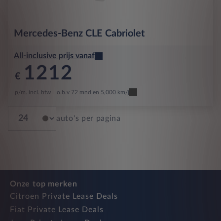
Mercedes-Benz
CLE Cabriolet
All-inclusive prijs vanaf
1212
€
p/m. incl. btw
o.b.v 72 mnd en 5,000 km/j
auto's per pagina
Onze top merken
Citroen Private Lease Deals
Fiat Private Lease Deals