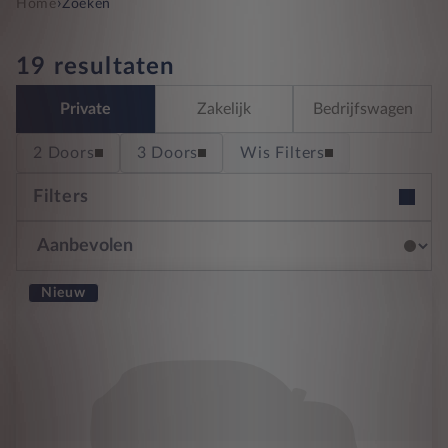
›
Home
Zoeken
19 resultaten
Private
Zakelijk
Bedrijfswagen
2 Doors
3 Doors
Wis Filters
Filters
Nieuw