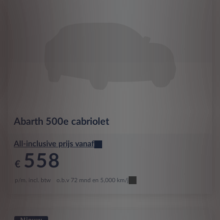
Abarth
500e cabriolet
All-inclusive prijs vanaf
558
€
p/m. incl. btw
o.b.v 72 mnd en 5,000 km/j