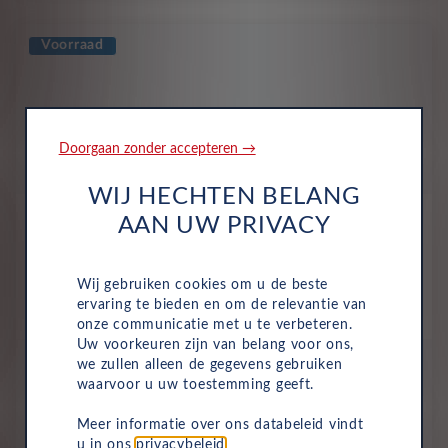
Voorraad
Doorgaan zonder accepteren →
WIJ HECHTEN BELANG
AAN UW PRIVACY
Wij gebruiken cookies om u de beste
ervaring te bieden en om de relevantie van
Abarth
500e
onze communicatie met u te verbeteren.
Uw voorkeuren zijn van belang voor ons,
All-inclusive prijs vanaf
we zullen alleen de gegevens gebruiken
616
waarvoor u uw toestemming geeft.
€
Meer informatie over ons databeleid vindt
p/m. incl. btw
o.b.v 72 mnd en 5,000 km/j
u in ons
privacybeleid
.