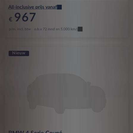
All-inclusive prijs vanaf
967
€
p/m. incl. btw
o.b.v 72 mnd en 5,000 km/j
Nieuw