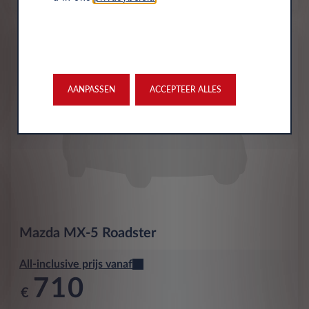
Nieuw
AANPASSEN
ACCEPTEER ALLES
Mazda
MX-5 Roadster
All-inclusive prijs vanaf
710
€