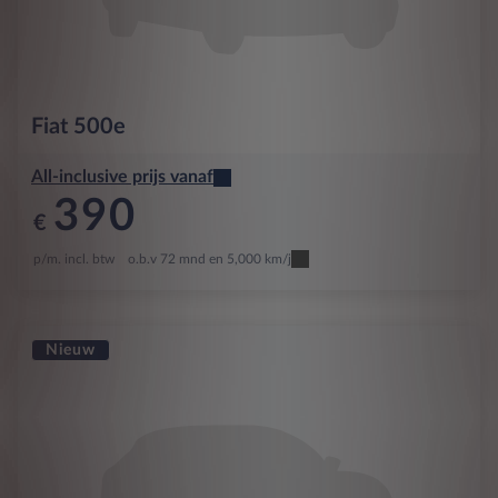
Fiat
500e
All-inclusive prijs vanaf
390
€
p/m. incl. btw
o.b.v 72 mnd en 5,000 km/j
Nieuw