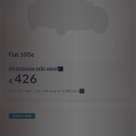
Fiat
500e
All-inclusive prijs vanaf
426
€
p/m. incl. btw
o.b.v 48 mnd en 5,000 km/j
Voorraad