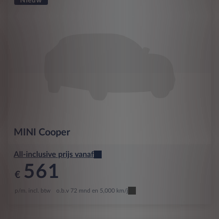
Nieuw
MINI
Cooper
All-inclusive prijs vanaf
561
€
p/m. incl. btw
o.b.v 72 mnd en 5,000 km/j