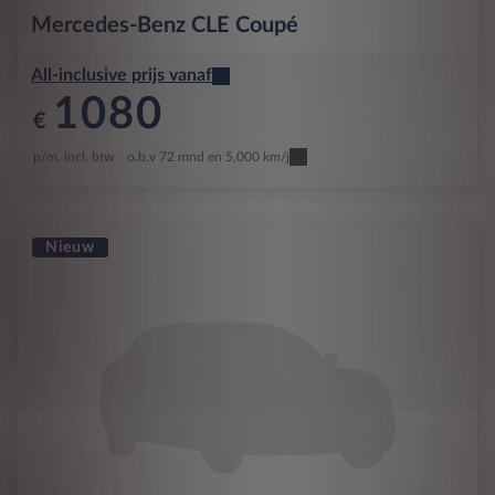
Mercedes-Benz
CLE Coupé
All-inclusive prijs vanaf
1080
€
p/m. incl. btw
o.b.v 72 mnd en 5,000 km/j
Nieuw