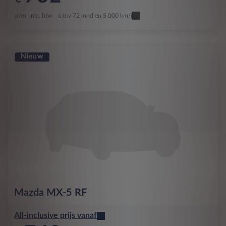
p/m. incl. btw
o.b.v 72 mnd en 5,000 km/j
Nieuw
Mazda
MX-5 RF
All-inclusive prijs vanaf