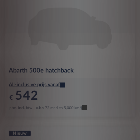
Abarth
500e hatchback
All-inclusive prijs vanaf
542
€
p/m. incl. btw
o.b.v 72 mnd en 5,000 km/j
Nieuw