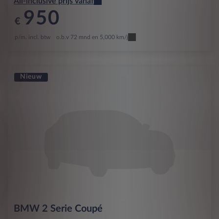
All-inclusive prijs vanaf
950
€
p/m. incl. btw
o.b.v 72 mnd en 5,000 km/j
Nieuw
BMW
2 Serie Coupé