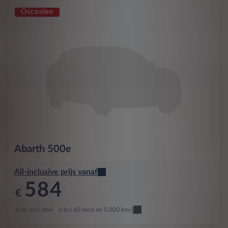
Occasion
Abarth
500e
All-inclusive prijs vanaf
584
€
p/m. incl. btw
o.b.v 60 mnd en 5,000 km/j