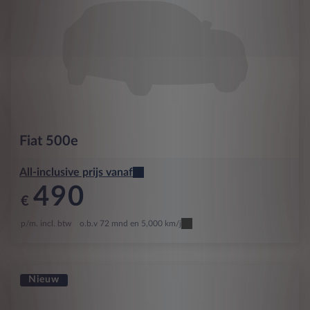
Fiat
500e
All-inclusive prijs vanaf
490
€
p/m. incl. btw
o.b.v 72 mnd en 5,000 km/j
Nieuw