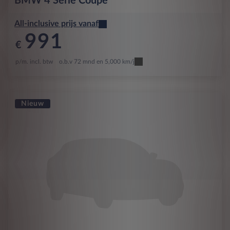
BMW
4 Serie Coupé
All-inclusive prijs vanaf
991
€
p/m. incl. btw
o.b.v 72 mnd en 5,000 km/j
Nieuw