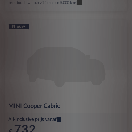
p/m. incl. btw
o.b.v 72 mnd en 5,000 km/j
Nieuw
MINI
Cooper Cabrio
All-inclusive prijs vanaf
732
€