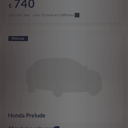
740
€
p/m. incl. btw
o.b.v 72 mnd en 5,000 km/j
Nieuw
Honda
Prelude