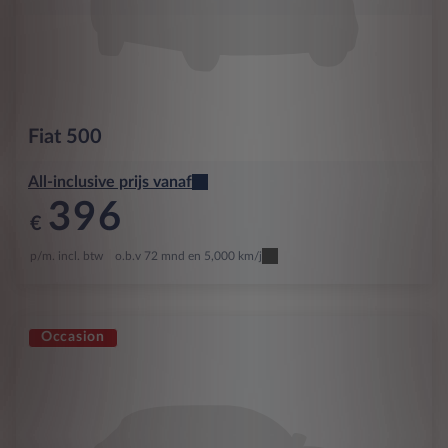
Fiat
500
All-inclusive prijs vanaf
396
€
p/m. incl. btw
o.b.v 72 mnd en 5,000 km/j
Occasion