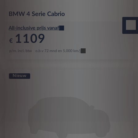
BMW
4 Serie Cabrio
All-inclusive prijs vanaf
1109
€
p/m. incl. btw
o.b.v 72 mnd en 5,000 km/j
Nieuw