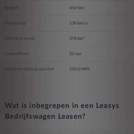
Lane departure waarschuwing activeert de besturing
Koppel
410 Nm
Apps controle
Hoorbaar voetgangers waarsch.systeem
Topsnelheid
130 km/u
Telefoon integratie Apple CarPlay, Android Auto, 999 maanden
abonnement op Apple, 999 maanden abonnement op Android,
Remsyst ter prev mrdere botsingen
0 maanden abonnement op Mirrorlink, Apple draadloze
Elektrisch bereik
378 km*
verbinding en Android draadloze verbinding
Airbags 2
Laadsnelheid
22 uur
Bruikbare batterijcapaciteit
110.6 kWh
Wat is inbegrepen in een Leasys
Bedrijfswagen Leasen?