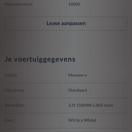
Kilometerstand:
10000
Lease aanpassen
Je voertuiggegevens
Model:
Movano-e
Uitvoering:
Standaard
Aandrijflijn:
3.5t 110kWh L3H2 Auto
Kleur:
Wit (Icy White)