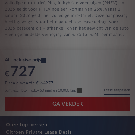
volledige mrb-tarief. Plug-in hybride voertuigen (PHEV): In
2025 geldt voor PHEV nog een korting van 25%. Vanaf 1
januari 2026 geldt het volledige mrb-tarief. Deze aanpassing
heeft gevolgen voor het maandelijkse leasebedrag. Voor
2026 betekent dit – afhankelijk van het gewicht van de auto
– een gemiddelde verhoging van € 25 tot € 60 per maand.
All-inclusive prijs
727
€
Fiscale waarde € 64977
Lease aanpassen
p/m. excl. btw
o.b.v 60 mnd en 10,000 km/j
GA VERDER
Onze top merken
Citroen Private Lease Deals