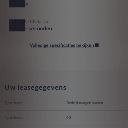
4
0-100 km/u:
-
seconden
Volledige specificaties bekijken
Uw leasegegevens
Type lease:
Bedrijfswagen leasen
Type lease:
60