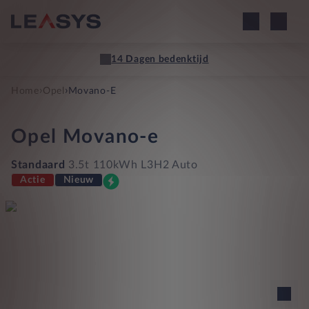
14 Dagen bedenktijd
›
›
Home
Opel
Movano-E
Opel
Movano-e
Standaard
3.5t 110kWh L3H2 Auto
Actie
Nieuw