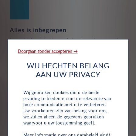
Alles is inbegrepen
Motorrijtuigenbelasting, onderhoud, service, reparaties
en pechhulp zijn allemaal inbegrepen in de vaste
Doorgaan zonder accepteren →
maandelijkse kosten van uw zakelijke autolease.
Hierdoor wordt het eenvoudig om de voertuigen van
WIJ HECHTEN BELANG
uw bedrijf te beheren.
AAN UW PRIVACY
Wij gebruiken cookies om u de beste
ervaring te bieden en om de relevantie van
onze communicatie met u te verbeteren.
Uw voorkeuren zijn van belang voor ons,
Verzekering
we zullen alleen de gegevens gebruiken
waarvoor u uw toestemming geeft.
Uw Leasys bedrijfswagen leasen is standaard voorzien
van verzekering. De maandelijkse kosten omvatten een
Meer informatie over ons databeleid vindt