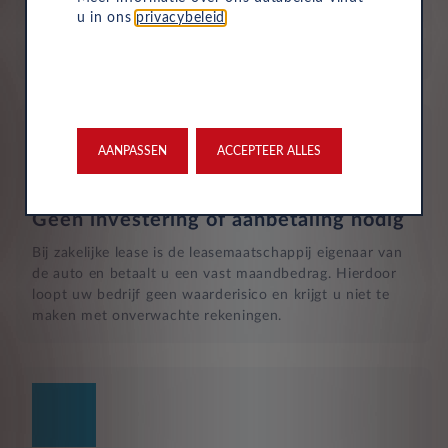
inzittendenschadeverzekering, een WA-verzekering en
u in ons
privacybeleid
.
een uitgebreide dekking, zodat u volledig beschermd
bent in het geval van onvoorziene ongelukken.
AANPASSEN
ACCEPTEER ALLES
Geen investering of aanbetaling nodig
Bij zakelijke lease is de leasemaatschappij eigenaar van
de auto en betaalt u een vast maandbedrag. Hierdoor
loopt uw bedrijf geen waarderisico en krijgt u niet te
maken met onverwachte rekeningen.