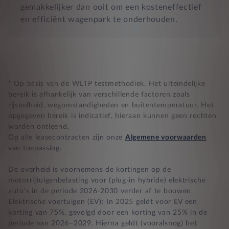
gemakkelijker dan ooit om een kosteneffectief
en efficiënt wagenpark te onderhouden.
* Op basis van de WLTP testmethodiek. Het uiteindelijke
bereik is afhankelijk van verschillende factoren zoals
rijsnelheid, wegomstandigheden en buitentemperatuur. Het
opgegeven bereik is indicatief, hieraan kunnen geen rechten
worden ontleend.
Op alle leasecontracten zijn onze
Algemene voorwaarden
van toepassing.
De overheid is voornemens de kortingen op de
motorrijtuigenbelasting voor (plug-in hybride) elektrische
auto’s in de periode 2026-2030 verder af te bouwen.
Elektrische voertuigen (EV): In 2025 geldt voor EV een
korting van 75%, gevolgd door een korting van 25% in de
periode van 2026–2029. Hierna geldt (vooralsnog) het