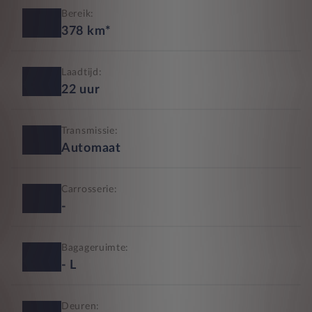
Bereik:
378
km*
Laadtijd:
22
uur
Transmissie:
Automaat
Carrosserie:
-
Bagageruimte:
-
L
Deuren: