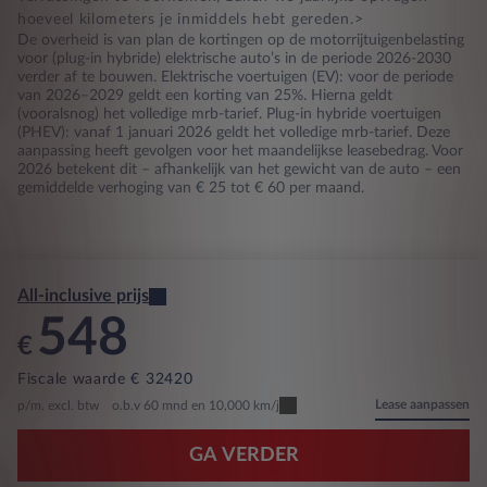
hoeveel kilometers je inmiddels hebt gereden.>
De overheid is van plan de kortingen op de motorrijtuigenbelasting
voor (plug-in hybride) elektrische auto’s in de periode 2026-2030
verder af te bouwen. Elektrische voertuigen (EV): voor de periode
van 2026–2029 geldt een korting van 25%. Hierna geldt
(vooralsnog) het volledige mrb-tarief. Plug-in hybride voertuigen
(PHEV): vanaf 1 januari 2026 geldt het volledige mrb-tarief. Deze
aanpassing heeft gevolgen voor het maandelijkse leasebedrag. Voor
2026 betekent dit – afhankelijk van het gewicht van de auto – een
gemiddelde verhoging van € 25 tot € 60 per maand.
All-inclusive prijs
548
€
Fiscale waarde € 32420
Lease aanpassen
p/m. excl. btw
o.b.v 60 mnd en 10,000 km/j
GA VERDER