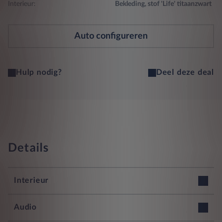
Interieur:
Bekleding, stof 'Life' titaanzwart
Auto configureren
Hulp nodig?
Deel deze deal
Details
Interieur
12v stopcontact voorin
Audio