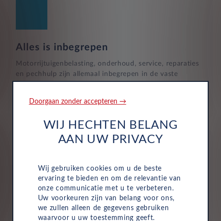
1
Alles is inbegrepen
Motorrijtuigenbelasting, onderhoud, service, reparaties
en pechhulp zijn allemaal inbegrepen in de vaste
maandelijkse kosten van uw zakelijke autolease.
Hierdoor wordt het eenvoudig om de voertuigen van
Doorgaan zonder accepteren →
uw bedrijf te beheren.
WIJ HECHTEN BELANG
AAN UW PRIVACY
Wij gebruiken cookies om u de beste
ervaring te bieden en om de relevantie van
Verzekering
onze communicatie met u te verbeteren.
Uw voorkeuren zijn van belang voor ons,
Uw Leasys zakelijke autolease is standaard voorzien van
we zullen alleen de gegevens gebruiken
verzekering. De maandelijkse kosten omvatten een
waarvoor u uw toestemming geeft.