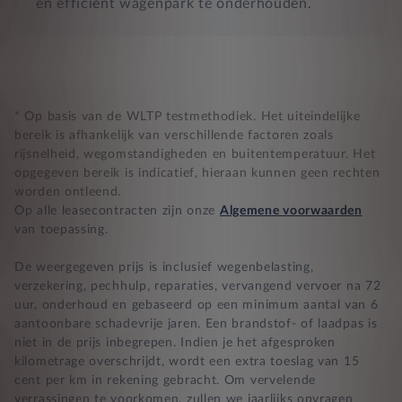
en efficiënt wagenpark te onderhouden.
* Op basis van de WLTP testmethodiek. Het uiteindelijke
bereik is afhankelijk van verschillende factoren zoals
rijsnelheid, wegomstandigheden en buitentemperatuur. Het
opgegeven bereik is indicatief, hieraan kunnen geen rechten
worden ontleend.
Op alle leasecontracten zijn onze
Algemene voorwaarden
van toepassing.
De weergegeven prijs is inclusief wegenbelasting,
verzekering, pechhulp, reparaties, vervangend vervoer na 72
uur, onderhoud en gebaseerd op een minimum aantal van 6
aantoonbare schadevrije jaren. Een brandstof- of laadpas is
niet in de prijs inbegrepen. Indien je het afgesproken
kilometrage overschrijdt, wordt een extra toeslag van 15
cent per km in rekening gebracht. Om vervelende
verrassingen te voorkomen, zullen we jaarlijks opvragen