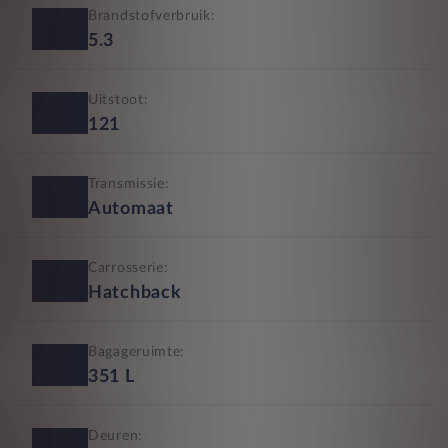
Brandstofverbruik:
5.3
Uitstoot:
121
Transmissie:
Automaat
Carrosserie:
Hatchback
Bagageruimte:
351
L
Deuren: