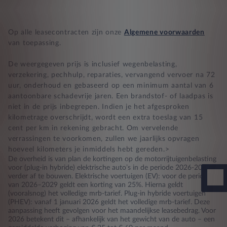
Op alle leasecontracten zijn onze
Algemene voorwaarden
van toepassing.
De weergegeven prijs is inclusief wegenbelasting,
verzekering, pechhulp, reparaties, vervangend vervoer na 72
uur, onderhoud en gebaseerd op een minimum aantal van 6
aantoonbare schadevrije jaren. Een brandstof- of laadpas is
niet in de prijs inbegrepen. Indien je het afgesproken
kilometrage overschrijdt, wordt een extra toeslag van 15
cent per km in rekening gebracht. Om vervelende
verrassingen te voorkomen, zullen we jaarlijks opvragen
hoeveel kilometers je inmiddels hebt gereden.>
De overheid is van plan de kortingen op de motorrijtuigenbelasting
voor (plug-in hybride) elektrische auto’s in de periode 2026-2030
verder af te bouwen. Elektrische voertuigen (EV): voor de periode
van 2026–2029 geldt een korting van 25%. Hierna geldt
(vooralsnog) het volledige mrb-tarief. Plug-in hybride voertuigen
(PHEV): vanaf 1 januari 2026 geldt het volledige mrb-tarief. Deze
aanpassing heeft gevolgen voor het maandelijkse leasebedrag. Voor
2026 betekent dit – afhankelijk van het gewicht van de auto – een