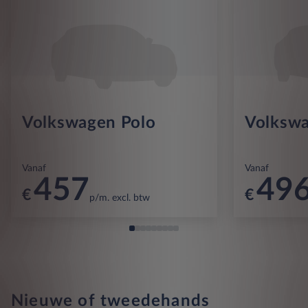
Volkswagen Polo
Volkswa
Vanaf
Vanaf
457
49
€
€
p/m. excl. btw
Nieuwe of tweedehands