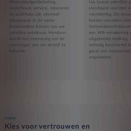
Motorrijtuigenbelasting,
Uw Leasys zakelijke a
onderhoud, service, reparaties
standaard voorzien 
en pechhulp zijn allemaal
verzekering. De maan
inbegrepen in de vaste
kosten omvatten een
maandelijkse kosten van uw
inzittendenschadever
zakelijke autolease. Hierdoor
een WA-verzekering 
wordt het eenvoudig om de
uitgebreide dekking, 
voertuigen van uw bedrijf te
volledig beschermd b
beheren.
geval van onvoorzien
ongelukken.
Lease
Kies voor vertrouwen en