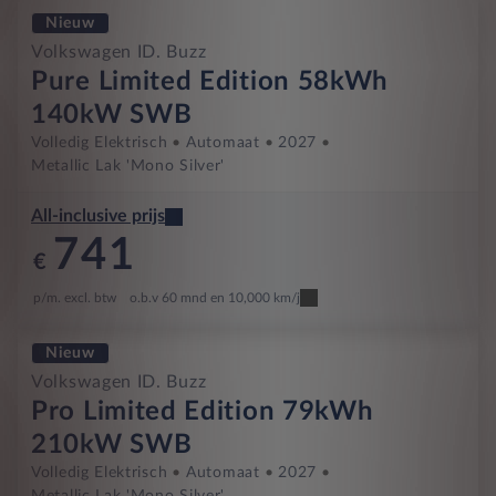
Nieuw
Volkswagen ID. Buzz
Pure Limited Edition 58kWh
140kW SWB
Volledig Elektrisch
Automaat
2027
Metallic Lak 'Mono Silver'
All-inclusive prijs
741
€
p/m. excl. btw
o.b.v 60 mnd en 10,000 km/j
Nieuw
Volkswagen ID. Buzz
Pro Limited Edition 79kWh
210kW SWB
Volledig Elektrisch
Automaat
2027