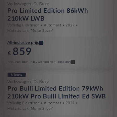
Volkswagen ID. Buzz
Pro Limited Edition 86kWh
210kW LWB
Volledig Elektrisch
Automaat
2027
Metallic Lak 'Mono Silver'
All-inclusive prijs
859
€
p/m. excl. btw
o.b.v 60 mnd en 10,000 km/j
Nieuw
Volkswagen ID. Buzz
Pro Bulli Limited Edition 79kWh
210kW Pro Bulli Limited Ed SWB
Volledig Elektrisch
Automaat
2027
Metallic Lak 'Mono Silver'