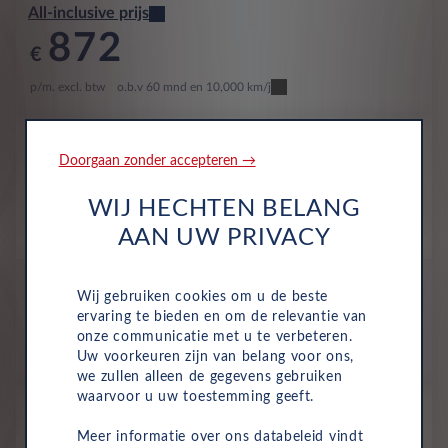
All-inclusive prijs
872
€
p/m. excl. btw
o.b.v 60 mnd en 10,000 km/j
Nieuw
Doorgaan zonder accepteren →
Volkswagen ID. Buzz
Pro 79kWh 210kW SWB
WIJ HECHTEN BELANG
Volledig Elektrisch
Automaat
2027
AAN UW PRIVACY
Metallic Lak 'Mono Silver'
All-inclusive prijs
Wij gebruiken cookies om u de beste
910
ervaring te bieden en om de relevantie van
€
onze communicatie met u te verbeteren.
p/m. excl. btw
o.b.v 60 mnd en 10,000 km/j
Uw voorkeuren zijn van belang voor ons,
we zullen alleen de gegevens gebruiken
waarvoor u uw toestemming geeft.
Nieuw
Volkswagen ID. Buzz
Meer informatie over ons databeleid vindt