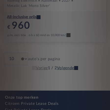
Volledig Elektrisch
Automaat
2027
Metallic Lak 'Mono Silver'
All-inclusive prijs
960
€
p/m. excl. btw
o.b.v 60 mnd en 10,000 km/j
auto's per pagina
Vorige
1 / 2
Volgende
Onze top merken
Citroen Private Lease Deals