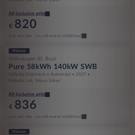
Metallic Lak 'Mono Silver'
All-inclusive prijs
820
€
p/m. excl. btw
o.b.v 60 mnd en 10,000 km/j
Nieuw
Volkswagen ID. Buzz
Pure 58kWh 140kW SWB
Volledig Elektrisch
Automaat
2027
Metallic Lak 'Mono Silver'
All-inclusive prijs
836
€
p/m. excl. btw
o.b.v 60 mnd en 10,000 km/j
Nieuw