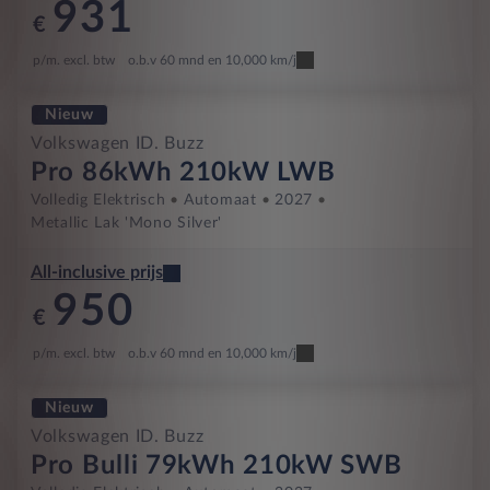
931
€
p/m. excl. btw
o.b.v 60 mnd en 10,000 km/j
Nieuw
Volkswagen ID. Buzz
Pro 86kWh 210kW LWB
Volledig Elektrisch
Automaat
2027
Metallic Lak 'Mono Silver'
All-inclusive prijs
950
€
p/m. excl. btw
o.b.v 60 mnd en 10,000 km/j
Nieuw
Volkswagen ID. Buzz
Pro Bulli 79kWh 210kW SWB