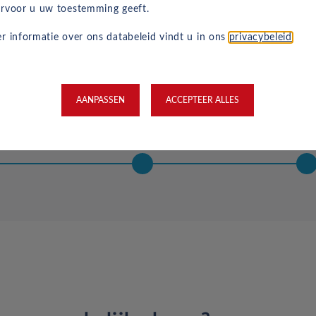
rvoor u uw toestemming geeft.
r informatie over ons databeleid vindt u in ons
privacybeleid
.
 je
Directe (online)
Digit
line
kredietcontrole
handtek
AANPASSEN
ACCEPTEER ALLES
n
contr