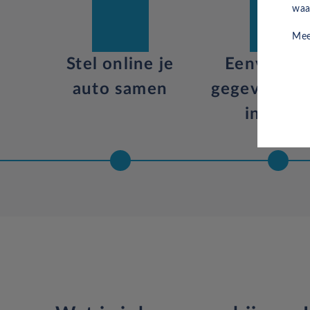
waa
Mee
Stel online je
Eenvoudig
auto samen
gegevens on
invulle