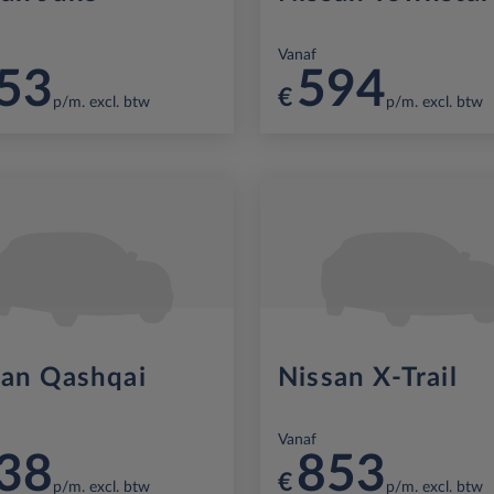
Vanaf
53
594
€
p/m. excl. btw
p/m. excl. btw
san Qashqai
Nissan X-Trail
Vanaf
38
853
€
p/m. excl. btw
p/m. excl. btw