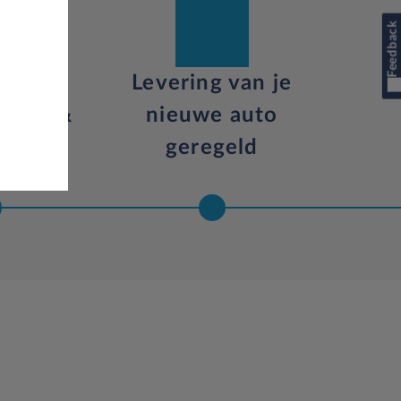
Feedback
ale
Levering van je
ening &
nieuwe auto
act
geregeld