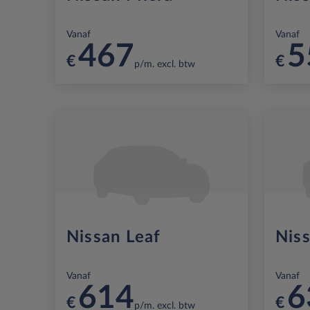
Vanaf
Vanaf
467
5
€
€
p/m. excl. btw
Nissan Leaf
Nis
Vanaf
Vanaf
614
6
€
€
p/m. excl. btw