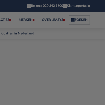
Bel ons: 020 342 1600
Klantenportaal
ACTIES
MERKEN
OVER LEASYS
ZOEKEN
 locaties in Nederland