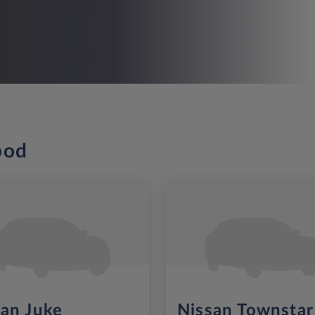
bod
san Juke
Nissan Townstar