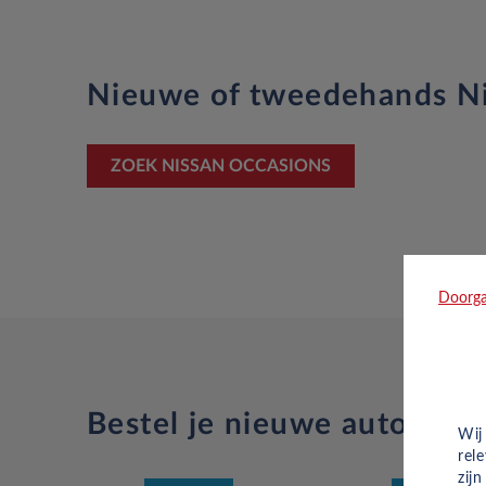
Nieuwe of tweedehands Ni
ZOEK NISSAN OCCASIONS
Doorga
Bestel je nieuwe auto snel
Wij
rel
zij