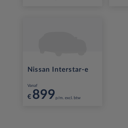
Nissan Interstar-e
Vanaf
899
€
p/m. excl. btw