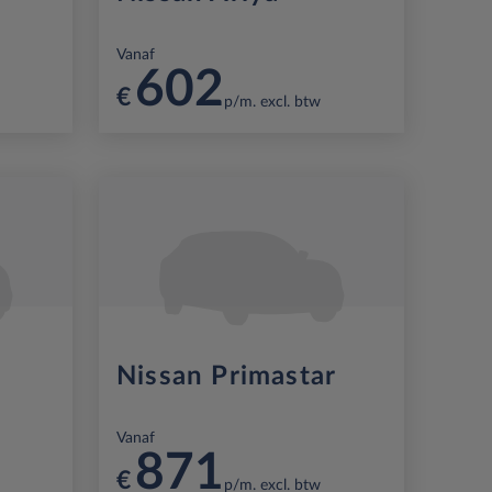
Vanaf
602
€
p/m. excl. btw
Nissan Primastar
Vanaf
871
€
p/m. excl. btw