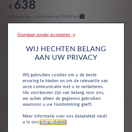
638
€
p/m. excl. btw
o.b.v 60 mnd en 10,000 km/j
Nieuw
Doorgaan zonder accepteren →
Nissan Qashqai
Acenta 1.5 e-POWER AT
WIJ HECHTEN BELANG
Hybride
Automaat
2026
Fuji Sunset Metallic
AAN UW PRIVACY
All-inclusive prijs
649
Wij gebruiken cookies om u de beste
€
ervaring te bieden en om de relevantie van
onze communicatie met u te verbeteren.
p/m. excl. btw
o.b.v 60 mnd en 10,000 km/j
Uw voorkeuren zijn van belang voor ons,
we zullen alleen de gegevens gebruiken
Occasion
waarvoor u uw toestemming geeft.
Nissan Qashqai
Meer informatie over ons databeleid vindt
Tekna Plus 1.3 Mild-Hybrid 158
u in ons
privacybeleid
.
Xtronic