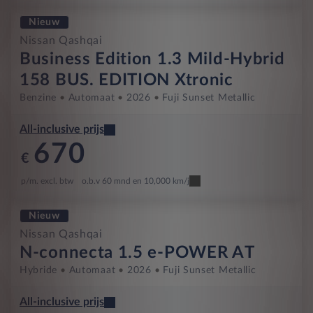
Nieuw
Nissan Qashqai
Business Edition 1.3 Mild-Hybrid
158 BUS. EDITION Xtronic
Benzine
Automaat
2026
Fuji Sunset Metallic
All-inclusive prijs
670
€
p/m. excl. btw
o.b.v 60 mnd en 10,000 km/j
Nieuw
Nissan Qashqai
N-connecta 1.5 e-POWER AT
Hybride
Automaat
2026
Fuji Sunset Metallic
All-inclusive prijs