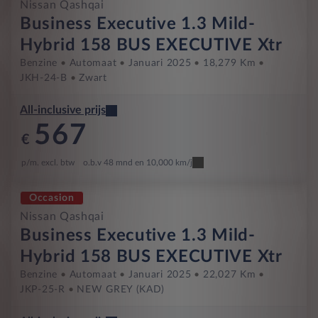
Nissan Qashqai
Business Executive 1.3 Mild-
Hybrid 158 BUS EXECUTIVE Xtr
Benzine
Automaat
Januari 2025
18,279 Km
JKH-24-B
Zwart
All-inclusive prijs
567
€
p/m. excl. btw
o.b.v 48 mnd en 10,000 km/j
Occasion
Nissan Qashqai
Business Executive 1.3 Mild-
Hybrid 158 BUS EXECUTIVE Xtr
Benzine
Automaat
Januari 2025
22,027 Km
JKP-25-R
NEW GREY (KAD)