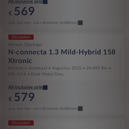
All-inclusive prijs
569
€
p/m. excl. btw
o.b.v 48 mnd en 10,000 km/j
Occasion
Nissan Qashqai
N-connecta 1.3 Mild-Hybrid 158
Xtronic
Benzine
Automaat
Augustus 2025
24,493 Km
KFL-53-K
Dark Metal Grey
All-inclusive prijs
579
€
p/m. excl. btw
o.b.v 60 mnd en 10,000 km/j
Occasion