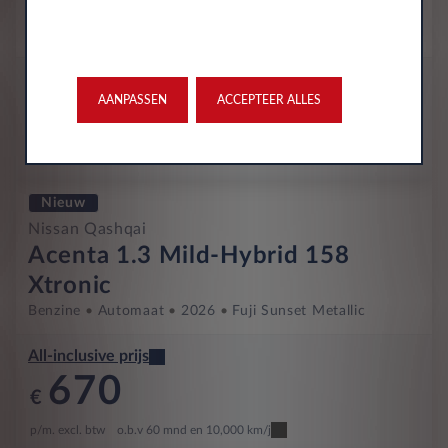
Benzine
Automaat
Oktober 2025
22,500 Km
KLH-74-P
Pearl White & Black Roof
All-inclusive prijs
AANPASSEN
ACCEPTEER ALLES
650
€
p/m. excl. btw
o.b.v 60 mnd en 10,000 km/j
Nieuw
Nissan Qashqai
Acenta 1.3 Mild-Hybrid 158
Xtronic
Benzine
Automaat
2026
Fuji Sunset Metallic
All-inclusive prijs
670
€
p/m. excl. btw
o.b.v 60 mnd en 10,000 km/j