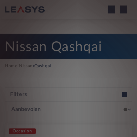
Nissan Qashqai
›
›
Home
Nissan
Qashqai
Filters
Occasion