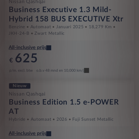
Nissan Qashqai
Business Executive 1.3 Mild-
Hybrid 158 BUS EXECUTIVE Xtr
Benzine
Automaat
Januari 2025
18,279 Km
JKH-24-B
Zwart Metallic
All-inclusive prijs
625
€
p/m. excl. btw
o.b.v 48 mnd en 10,000 km/j
Nieuw
Nissan Qashqai
Business Edition 1.5 e-POWER
AT
Hybride
Automaat
2026
Fuji Sunset Metallic
All-inclusive prijs