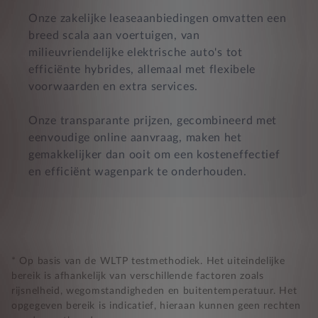
Onze zakelijke leaseaanbiedingen omvatten een
breed scala aan voertuigen, van
milieuvriendelijke elektrische auto's tot
efficiënte hybrides, allemaal met flexibele
voorwaarden en extra services.
Onze transparante prijzen, gecombineerd met
eenvoudige online aanvraag, maken het
gemakkelijker dan ooit om een kosteneffectief
en efficiënt wagenpark te onderhouden.
* Op basis van de WLTP testmethodiek. Het uiteindelijke
bereik is afhankelijk van verschillende factoren zoals
rijsnelheid, wegomstandigheden en buitentemperatuur. Het
opgegeven bereik is indicatief, hieraan kunnen geen rechten