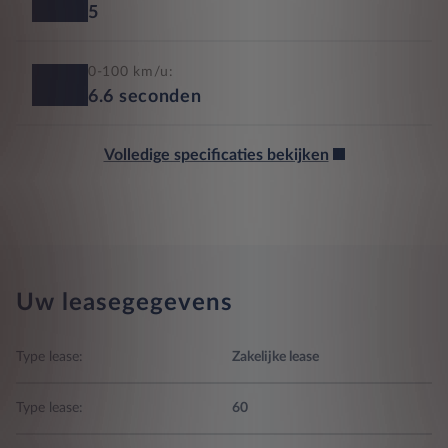
5
0-100 km/u:
6.6
seconden
Volledige specificaties bekijken
Uw leasegegevens
Type lease:
Zakelijke lease
Type lease:
60