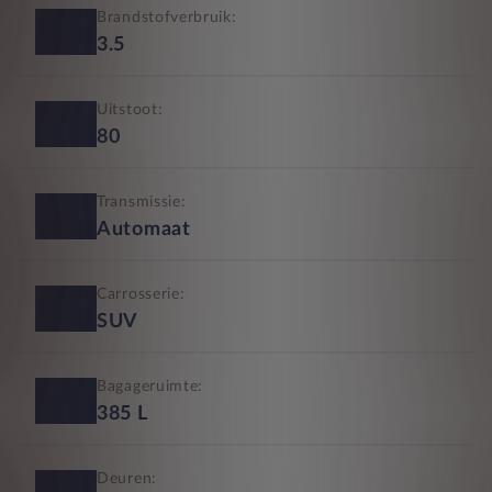
Brandstofverbruik:
3.5
Uitstoot:
80
Transmissie:
Automaat
Carrosserie:
SUV
Bagageruimte:
385
L
Deuren: