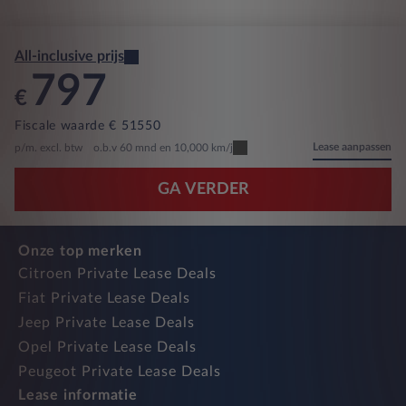
All-inclusive prijs
797
€
Fiscale waarde € 51550
Lease aanpassen
p/m. excl. btw
o.b.v 60 mnd en 10,000 km/j
GA VERDER
Onze top merken
Citroen Private Lease Deals
Fiat Private Lease Deals
Jeep Private Lease Deals
Opel Private Lease Deals
Peugeot Private Lease Deals
Lease informatie