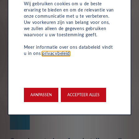
uw bedrijf te beheren.
Wij gebruiken cookies om u de beste
ervaring te bieden en om de relevantie van
onze communicatie met u te verbeteren.
Uw voorkeuren zijn van belang voor ons,
we zullen alleen de gegevens gebruiken
waarvoor u uw toestemming geeft.
Meer informatie over ons databeleid vindt
Verzekering
u in ons
privacybeleid
.
Uw Leasys zakelijke autolease is standaard voorzien van
verzekering. De maandelijkse kosten omvatten een
inzittendenschadeverzekering, een WA-verzekering en
een uitgebreide dekking, zodat u volledig beschermd
bent in het geval van onvoorziene ongelukken.
AANPASSEN
ACCEPTEER ALLES