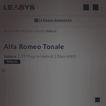
14 Dagen bedenktijd
›
›
›
Home
Alfa Romeo
Tonale
Veloce
Alfa Romeo
Tonale
Veloce
1.3T Plug-In Hybrid 270pk AWD
Nieuw