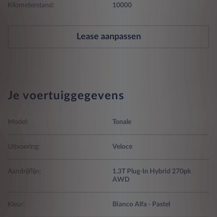
Kilometerstand:
10000
Lease aanpassen
Je voertuiggegevens
Model:
Tonale
Uitvoering:
Veloce
Aandrijflijn:
1.3T Plug-In Hybrid 270pk
AWD
Kleur:
Bianco Alfa - Pastel