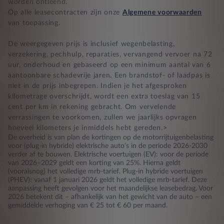
worden ontleend.
Op alle leasecontracten zijn onze
Algemene voorwaarden
van toepassing.
De weergegeven prijs is inclusief wegenbelasting,
verzekering, pechhulp, reparaties, vervangend vervoer na 72
uur, onderhoud en gebaseerd op een minimum aantal van 6
aantoonbare schadevrije jaren. Een brandstof- of laadpas is
niet in de prijs inbegrepen. Indien je het afgesproken
kilometrage overschrijdt, wordt een extra toeslag van 15
cent per km in rekening gebracht. Om vervelende
verrassingen te voorkomen, zullen we jaarlijks opvragen
hoeveel kilometers je inmiddels hebt gereden.>
De overheid is van plan de kortingen op de motorrijtuigenbelasting
voor (plug-in hybride) elektrische auto’s in de periode 2026-2030
verder af te bouwen. Elektrische voertuigen (EV): voor de periode
van 2026–2029 geldt een korting van 25%. Hierna geldt
(vooralsnog) het volledige mrb-tarief. Plug-in hybride voertuigen
(PHEV): vanaf 1 januari 2026 geldt het volledige mrb-tarief. Deze
aanpassing heeft gevolgen voor het maandelijkse leasebedrag. Voor
2026 betekent dit – afhankelijk van het gewicht van de auto – een
gemiddelde verhoging van € 25 tot € 60 per maand.