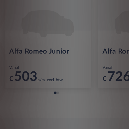
Alfa Romeo Junior
Alfa Ro
Vanaf
Vanaf
503
72
€
€
p/m. excl. btw