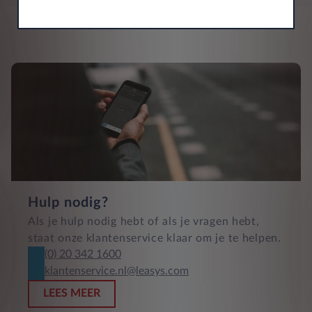
Hulp nodig?
Als je hulp nodig hebt of als je vragen hebt,
staat onze klantenservice klaar om je te helpen.
(0) 20 342 1600
klantenservice.nl@leasys.com
LEES MEER