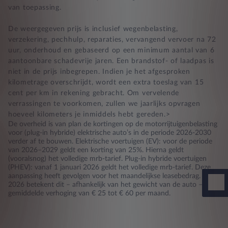
van toepassing.
De weergegeven prijs is inclusief wegenbelasting,
verzekering, pechhulp, reparaties, vervangend vervoer na 72
uur, onderhoud en gebaseerd op een minimum aantal van 6
aantoonbare schadevrije jaren. Een brandstof- of laadpas is
niet in de prijs inbegrepen. Indien je het afgesproken
kilometrage overschrijdt, wordt een extra toeslag van 15
cent per km in rekening gebracht. Om vervelende
verrassingen te voorkomen, zullen we jaarlijks opvragen
hoeveel kilometers je inmiddels hebt gereden.>
De overheid is van plan de kortingen op de motorrijtuigenbelasting
voor (plug-in hybride) elektrische auto’s in de periode 2026-2030
verder af te bouwen. Elektrische voertuigen (EV): voor de periode
van 2026–2029 geldt een korting van 25%. Hierna geldt
(vooralsnog) het volledige mrb-tarief. Plug-in hybride voertuigen
(PHEV): vanaf 1 januari 2026 geldt het volledige mrb-tarief. Deze
aanpassing heeft gevolgen voor het maandelijkse leasebedrag. Voor
2026 betekent dit – afhankelijk van het gewicht van de auto – een
gemiddelde verhoging van € 25 tot € 60 per maand.