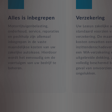
Alles is inbegrepen
Verzekering
Motorrijtuigenbelasting,
Uw Leasys zakelijke a
onderhoud, service, reparaties
standaard voorzien 
en pechhulp zijn allemaal
verzekering. De maan
inbegrepen in de vaste
kosten omvatten een
maandelijkse kosten van uw
inzittendenschadever
zakelijke autolease. Hierdoor
een WA-verzekering 
wordt het eenvoudig om de
uitgebreide dekking, 
voertuigen van uw bedrijf te
volledig beschermd b
beheren.
geval van onvoorzien
ongelukken.