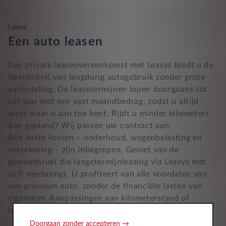
Lease
Een auto leasen
Een private leaseovereenkomst met Leasys biedt u de
flexibiliteit van langdurig autogebruik zonder grote
aanbetaling. De leasetermijnen lopen doorgaans tot
vijf jaar met een vast maandbedrag, zodat u altijd
weet waar u aan toe bent. Rijdt u minder kilometers
dan gepland? Wij passen uw contract aan.
Alle vaste kosten – onderhoud, wegenbelasting en
verzekering – zijn inbegrepen. Geniet van de
gemoedsrust die langetermijnleasing via Leasys met
zich meebrengt. U profiteert van alle voordelen van
een premium auto, zonder de financiële lasten van
eigendom. Aanpassingen aan kilometerstand of
looptijd zijn eenvoudig.
Doorgaan zonder accepteren →