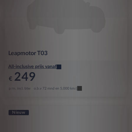
Leapmotor
T03
All-inclusive prijs vanaf
249
€
p/m. incl. btw
o.b.v 72 mnd en 5,000 km/j
Nieuw