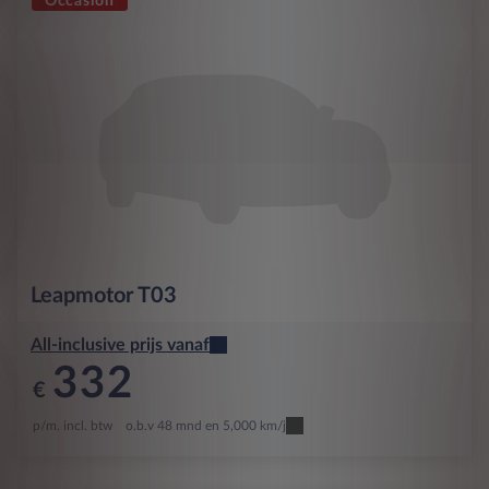
Occasion
Leapmotor
T03
All-inclusive prijs vanaf
332
€
p/m. incl. btw
o.b.v 48 mnd en 5,000 km/j