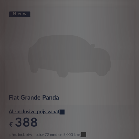
Nieuw
Fiat
Grande Panda
All-inclusive prijs vanaf
388
€
p/m. incl. btw
o.b.v 72 mnd en 5,000 km/j