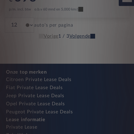
p/m. incl. btw
o.b.v 60 mnd en 5,000 km/j
auto's per pagina
Vorige
1 / 3
Volgende
Onze top merken
Citroen Private Lease Deals
Fiat Private Lease Deals
Jeep Private Lease Deals
Opel Private Lease Deals
Peugeot Private Lease Deals
Lease informatie
Private Lease