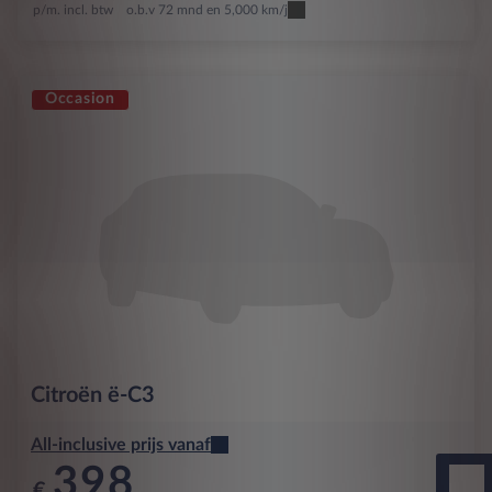
p/m. incl. btw
o.b.v 72 mnd en 5,000 km/j
Occasion
Citroën
ë-C3
All-inclusive prijs vanaf
398
€