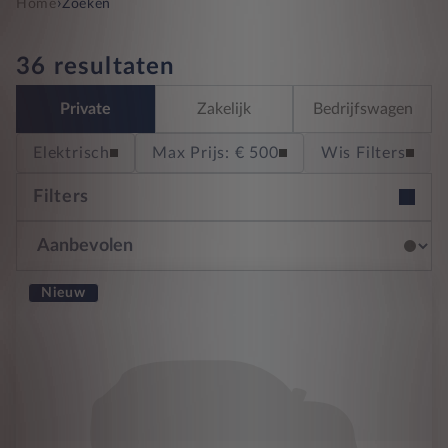
›
Home
Zoeken
36 resultaten
Private
Zakelijk
Bedrijfswagen
Elektrisch
Max Prijs: € 500
Wis Filters
Filters
Nieuw