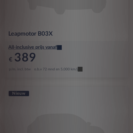
Leapmotor
B03X
All-inclusive prijs vanaf
389
€
p/m. incl. btw
o.b.v 72 mnd en 5,000 km/j
Nieuw