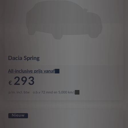
Dacia
Spring
All-inclusive prijs vanaf
293
€
p/m. incl. btw
o.b.v 72 mnd en 5,000 km/j
Nieuw