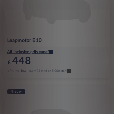
Leapmotor
B10
All-inclusive prijs vanaf
448
€
p/m. incl. btw
o.b.v 72 mnd en 5,000 km/j
Nieuw