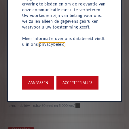
ervaring te bieden en om de relevantie van
onze communicatie met u te verbeteren.
Uw voorkeuren zijn van belang voor ons,
we zullen alleen de gegevens gebruiken
waarvoor u uw toestemming geeft.
Meer informatie over ons databeleid vindt
u in ons
privacybeleid
.
Dacia
Spring
AANPASSEN
ACCEPTEER ALLES
All-inclusive prijs vanaf
325
€
p/m. incl. btw
o.b.v 60 mnd en 5,000 km/j