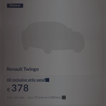
Nieuw
Renault
Twingo
All-inclusive prijs vanaf
378
€
p/m. incl. btw
o.b.v 72 mnd en 5,000 km/j