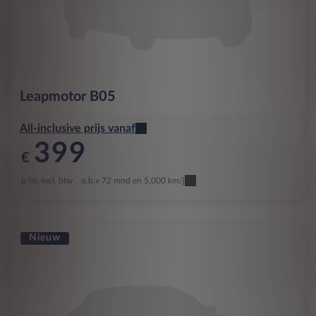
Leapmotor
B05
All-inclusive prijs vanaf
399
€
p/m. incl. btw
o.b.v 72 mnd en 5,000 km/j
Nieuw