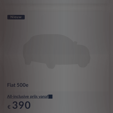
Nieuw
Fiat
500e
All-inclusive prijs vanaf
390
€