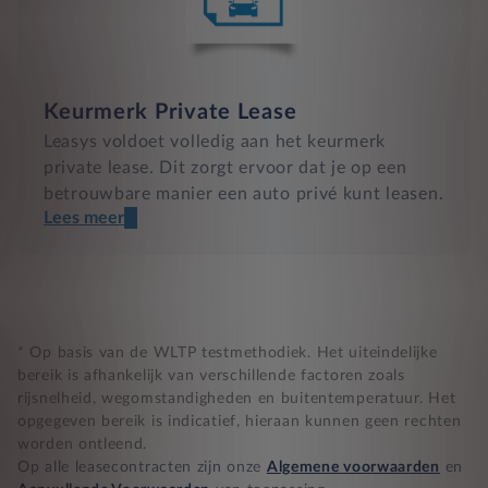
Keurmerk Private Lease
Leasys voldoet volledig aan het keurmerk
private lease. Dit zorgt ervoor dat je op een
betrouwbare manier een auto privé kunt leasen.
Lees meer
Een transparant contract
Compleet product zonder verrassingen
Nooit te hoge financiële lasten
* Op basis van de WLTP testmethodiek. Het uiteindelijke
bereik is afhankelijk van verschillende factoren zoals
rijsnelheid, wegomstandigheden en buitentemperatuur. Het
BB 14 dagen bedenktijd
opgegeven bereik is indicatief, hieraan kunnen geen rechten
worden ontleend.
Zekerheid bij klachten
Op alle leasecontracten zijn onze
Algemene voorwaarden
en