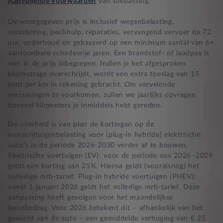
Aanvullende Voorwaarden
van toepassing.
De weergegeven prijs is inclusief wegenbelasting,
verzekering, pechhulp, reparaties, vervangend vervoer na 72
uur, onderhoud en gebaseerd op een minimum aantal van 6+
aantoonbare schadevrije jaren. Een brandstof- of laadpas is
niet in de prijs inbegrepen. Indien je het afgesproken
kilometrage overschrijdt, wordt een extra toeslag van 15
cent per km in rekening gebracht. Om vervelende
verrassingen te voorkomen, zullen we jaarlijks opvragen
hoeveel kilometers je inmiddels hebt gereden.
De overheid is van plan de kortingen op de
motorrijtuigenbelasting voor (plug-in hybride) elektrische
auto’s in de periode 2026-2030 verder af te bouwen.
Elektrische voertuigen (EV): voor de periode van 2026–2029
geldt een korting van 25%. Hierna geldt (vooralsnog) het
volledige mrb-tarief. Plug-in hybride voertuigen (PHEV):
vanaf 1 januari 2026 geldt het volledige mrb-tarief. Deze
aanpassing heeft gevolgen voor het maandelijkse
leasebedrag. Voor 2026 betekent dit – afhankelijk van het
gewicht van de auto – een gemiddelde verhoging van € 25