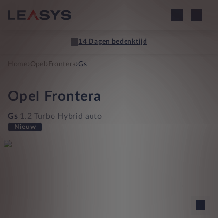
14 Dagen bedenktijd
›
›
›
Home
Opel
Frontera
Gs
Opel
Frontera
Gs
1.2 Turbo Hybrid auto
Nieuw