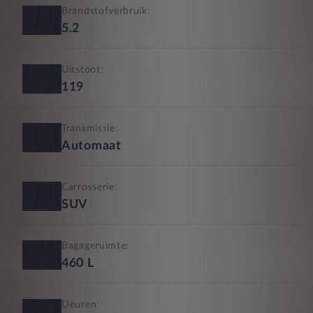
Brandstofverbruik:
5.2
Uitstoot:
119
Transmissie:
Automaat
Carrosserie:
SUV
Bagageruimte:
460
L
Deuren: