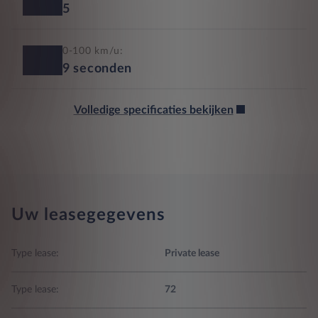
5
0-100 km/u:
9
seconden
Volledige specificaties bekijken
Uw leasegegevens
Type lease:
Private lease
Type lease:
72