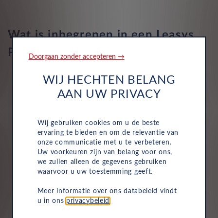
Draadloos oplaad tablet
Wat is inbegrepen in een Leasys
Apps controle
Private Lease?
Doorgaan zonder accepteren →
Telefoon integratie Apple CarPlay, Android Auto, 999 maanden
abonnement op Apple, 999 maanden abonnement op Android,
0 maanden abonnement op Mirrorlink, Apple draadloze
WIJ HECHTEN BELANG
verbinding en Android draadloze verbinding
AAN UW PRIVACY
Wij gebruiken cookies om u de beste
Wegenbelasting
ervaring te bieden en om de relevantie van
onze communicatie met u te verbeteren.
Motorrijtuigenbelasting is volledig inbegrepen in je
Uw voorkeuren zijn van belang voor ons,
maandelijkse kosten, dus je hoeft dit niet zelf te
we zullen alleen de gegevens gebruiken
betalen.
waarvoor u uw toestemming geeft.
Meer informatie over ons databeleid vindt
u in ons
privacybeleid
.