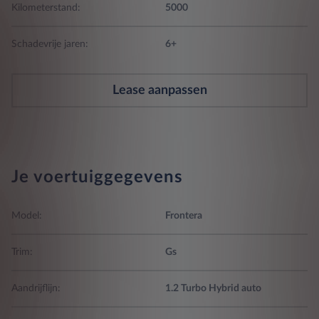
Kilometerstand:
5000
Schadevrije jaren:
6+
Lease aanpassen
Je voertuiggegevens
Model:
Frontera
Trim:
Gs
Aandrijflijn:
1.2 Turbo Hybrid auto