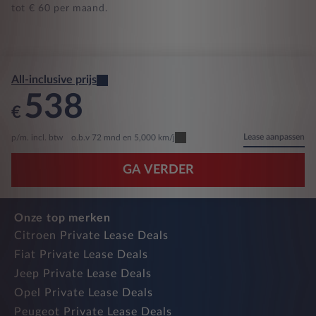
tot € 60 per maand.
All-inclusive prijs
538
€
Lease aanpassen
p/m. incl. btw
o.b.v 72 mnd en 5,000 km/j
GA VERDER
Onze top merken
Citroen Private Lease Deals
Fiat Private Lease Deals
Jeep Private Lease Deals
Opel Private Lease Deals
Peugeot Private Lease Deals