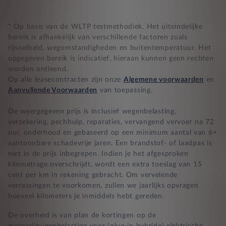
Nooit te hoge financiële lasten
* Op basis van de WLTP testmethodiek. Het uiteindelijke
bereik is afhankelijk van verschillende factoren zoals
rijsnelheid, wegomstandigheden en buitentemperatuur. Het
BB 14 dagen bedenktijd
opgegeven bereik is indicatief, hieraan kunnen geen rechten
worden ontleend.
Zekerheid bij klachten
Op alle leasecontracten zijn onze
Algemene voorwaarden
en
Aanvullende Voorwaarden
van toepassing.
De weergegeven prijs is inclusief wegenbelasting,
verzekering, pechhulp, reparaties, vervangend vervoer na 72
uur, onderhoud en gebaseerd op een minimum aantal van 6+
aantoonbare schadevrije jaren. Een brandstof- of laadpas is
niet in de prijs inbegrepen. Indien je het afgesproken
kilometrage overschrijdt, wordt een extra toeslag van 15
cent per km in rekening gebracht. Om vervelende
verrassingen te voorkomen, zullen we jaarlijks opvragen
hoeveel kilometers je inmiddels hebt gereden.
De overheid is van plan de kortingen op de