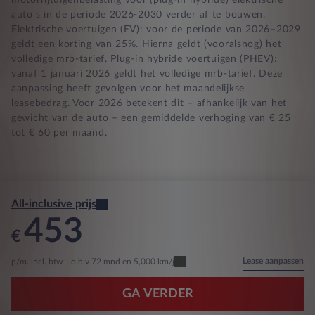
motorrijtuigenbelasting voor (plug-in hybride) elektrische
auto’s in de periode 2026-2030 verder af te bouwen.
Elektrische voertuigen (EV): voor de periode van 2026–2029
geldt een korting van 25%. Hierna geldt (vooralsnog) het
volledige mrb-tarief. Plug-in hybride voertuigen (PHEV):
vanaf 1 januari 2026 geldt het volledige mrb-tarief. Deze
aanpassing heeft gevolgen voor het maandelijkse
leasebedrag. Voor 2026 betekent dit – afhankelijk van het
gewicht van de auto – een gemiddelde verhoging van € 25
tot € 60 per maand.
All-inclusive prijs
453
€
Lease aanpassen
p/m. incl. btw
o.b.v 72 mnd en 5,000 km/j
GA VERDER