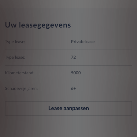
Uw leasegegevens
Type lease:
Private lease
Type lease:
72
Kilometerstand:
5000
Schadevrije jaren:
6+
Lease aanpassen