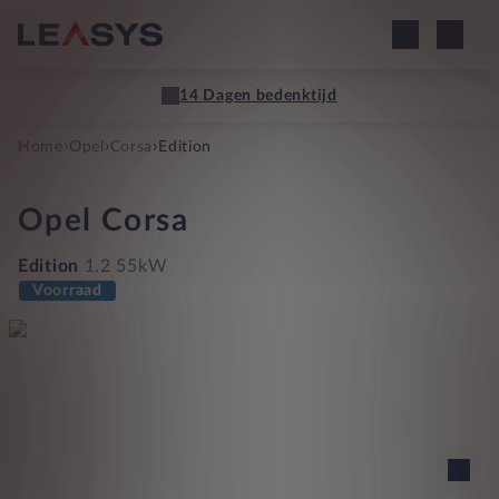
14 Dagen bedenktijd
›
›
›
Home
Opel
Corsa
Edition
Opel
Corsa
Edition
1.2 55kW
Voorraad