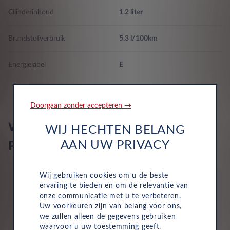
Cilinderinhoud
1.2 liter
Botsings waarschuwing activeert remlicht, monitoring van
bestuurder, inclusief automatische rem, Remt bij lage snelheid,
5, voetgangers ontwijk systeem, visuele/akoestische
Brandstofverbruik
5.3 l/100km
waarschuwing, werkt boven 130km/h, werkt boven 50km/h en
werkt onder 50km/h
Energielabel
E
Lane departure waarschuwing
Doorgaan zonder accepteren →
Airbags 6
Wat is inbegrepen in een Leasys
WIJ HECHTEN BELANG
AAN UW PRIVACY
Private Lease?
Wij gebruiken cookies om u de beste
ervaring te bieden en om de relevantie van
onze communicatie met u te verbeteren.
Uw voorkeuren zijn van belang voor ons,
we zullen alleen de gegevens gebruiken
Wegenbelasting
waarvoor u uw toestemming geeft.