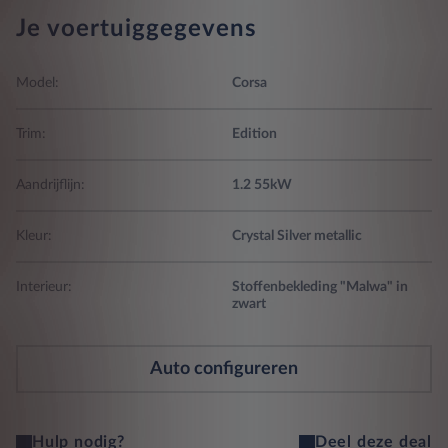
Je voertuiggegevens
Model:
Corsa
Trim:
Edition
Aandrijflijn:
1.2 55kW
Kleur:
Crystal Silver metallic
Interieur:
Stoffenbekleding "Malwa" in
zwart
Auto configureren
Hulp nodig?
Deel deze deal