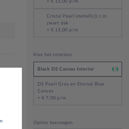
+
€ 15,00 p/m
Cristal Pearl (metallic)i.c.m
zwart dak
+
€ 15,00 p/m
Kies het interieur
Black DS Canvas Interior
DS Pearl Grey en Eternal Blue
Canvas
+
€ 7,00 p/m
eem,
itor
en
Opties toevoegen