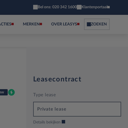
Bel ons: 020 342 1600
Klantenportaal
ACTIES
MERKEN
OVER LEASYS
ZOEKEN
Leasecontract
uw
Type lease
Private lease
Details bekijken