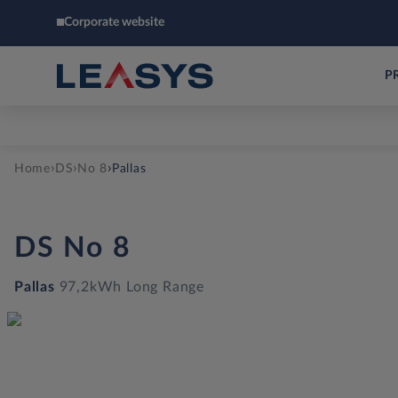
Corporate website
P
›
›
›
Home
DS
No 8
Pallas
DS
No 8
Pallas
97,2kWh Long Range