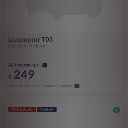
Leapmotor T03
Design
EV 37.3kWh
All-inclusive prijs
249
€
p/m. incl. btw
o.b.v 72 mnd en 5,000 km/j
Actie Auto
Nieuw