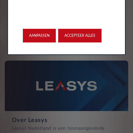
Hulp nodig?
Als je hulp nodig hebt of als je vragen hebt,
staat onze klantenservice klaar om je te helpen.
(0) 20 342 1600
klantenservice.nl@leasys.com
AANPASSEN
ACCEPTEER ALLES
LEES MEER
Over Leasys
Leasys Nederland is een toonaangevende