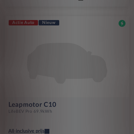
Actie Auto
Nieuw
Leapmotor C10
Life
BEV Pro 69.9kWh
All-inclusive prijs