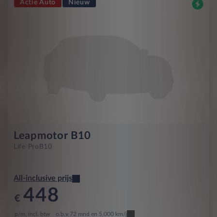
Actie Auto
Nieuw
Leapmotor B10
Life Pro
B10
All-inclusive prijs
448
€
p/m. incl. btw
o.b.v 72 mnd en 5,000 km/j