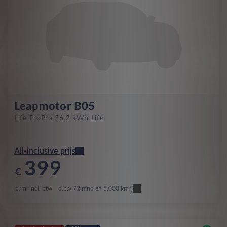
Leapmotor B05
Life Pro
Pro 56,2 kWh Life
All-inclusive prijs
399
€
p/m. incl. btw
o.b.v 72 mnd en 5,000 km/j