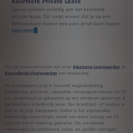
Keurmerk Private Lease
Leasys voldoet volledig aan het keurmerk
private lease. Dit zorgt ervoor dat je op een
betrouwbare manier een auto privé kunt leasen.
Lees meer
Een transparant contract
Compleet product zonder verrassingen
Nooit te hoge financiële lasten
Op alle leasecontracten zijn onze
Algemene voorwaarden
en
Aanvullende Voorwaarden
van toepassing.
BB 14 dagen bedenktijd
De weergegeven prijs is inclusief wegenbelasting,
verzekering, pechhulp, reparaties, vervangend vervoer na 72
Zekerheid bij klachten
uur, onderhoud en gebaseerd op een minimum aantal van 6
aantoonbare schadevrije jaren. Een brandstof- of laadpas is
niet in de prijs inbegrepen. Indien je het afgesproken
kilometrage overschrijdt, wordt een extra toeslag van 15
cent per km in rekening gebracht. Om vervelende
verrassingen te voorkomen, zullen we jaarlijks opvragen