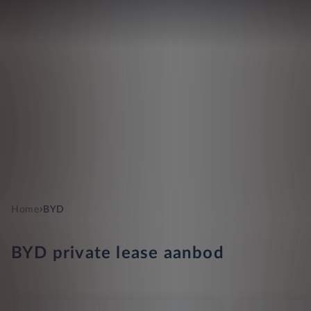
›
Home
BYD
BYD private lease aanbod