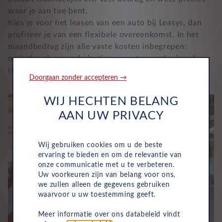
waar je aan toe bent.
Kies je voor het leasen van een auto bij Leasys, dan
profiteer je van een flexibele overeenkomst. In het
maandbedrag zijn alle vaste kosten inbegrepen:
onderhoud, wegenbelasting en autoverzekering. Je
rijdt dus zonder verrassingen.
Doorgaan zonder accepteren →
WIJ HECHTEN BELANG
AAN UW PRIVACY
Wij gebruiken cookies om u de beste
ervaring te bieden en om de relevantie van
onze communicatie met u te verbeteren.
Uw voorkeuren zijn van belang voor ons,
we zullen alleen de gegevens gebruiken
waarvoor u uw toestemming geeft.
Meer informatie over ons databeleid vindt