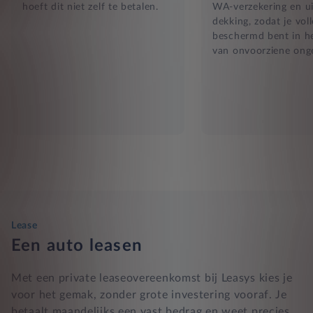
hoeft dit niet zelf te betalen.
WA-verzekering en ui
dekking, zodat je vol
beschermd bent in he
van onvoorziene ong
Lease
Een auto leasen
Met een private leaseovereenkomst bij Leasys kies je
voor het gemak, zonder grote investering vooraf. Je
betaalt maandelijks een vast bedrag en weet precies