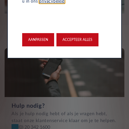
u in ons
privacybeleid
.
AANPASSEN
ACCEPTEER ALLES
Hulp nodig?
Als je hulp nodig hebt of als je vragen hebt,
staat onze klantenservice klaar om je te helpen.
(0) 20 342 1600