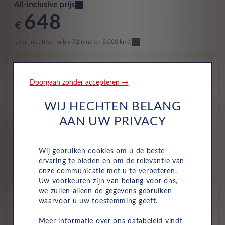
All-inclusive prijs
648
€
p/m. incl. btw
o.b.v 72 mnd en 5,000 km/j
Nieuw
Volkswagen T-Roc
Doorgaan zonder accepteren →
Life Edition 1.5 eTSI 85kW DSG
WIJ HECHTEN BELANG
Benzine
Automaat
2027
Canary Yellow
AAN UW PRIVACY
All-inclusive prijs
677
€
Wij gebruiken cookies om u de beste
ervaring te bieden en om de relevantie van
p/m. incl. btw
o.b.v 72 mnd en 5,000 km/j
onze communicatie met u te verbeteren.
Uw voorkeuren zijn van belang voor ons,
Nieuw
we zullen alleen de gegevens gebruiken
waarvoor u uw toestemming geeft.
Volkswagen T-Roc
Life 1.5 eTSI 110kW DSG
Meer informatie over ons databeleid vindt