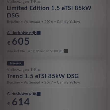
Volkswagen T-Roc
Limited Edition 1.5 eTSI 85kW
DSG
Benzine
Automaat
2026
Canary Yellow
All-inclusive prijs
605
€
p/m. incl. btw
o.b.v 72 mnd en 5,000 km/j
Nieuw
Volkswagen T-Roc
Trend 1.5 eTSI 85kW DSG
Benzine
Automaat
2027
Canary Yellow
All-inclusive prijs
614
€