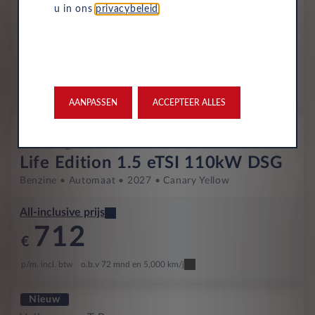
Benzine
Automaat
2027
Canary Yellow
u in ons
privacybeleid
.
All-inclusive prijs
683
€
p/m. incl. btw
o.b.v 72 mnd en 5,000 km/j
AANPASSEN
ACCEPTEER ALLES
Nieuw
Volkswagen T-Roc
Life Edition 1.5 eTSI 110kW DSG
Benzine
Automaat
2027
Canary Yellow
All-inclusive prijs
712
€
p/m. incl. btw
o.b.v 72 mnd en 5,000 km/j
Nieuw