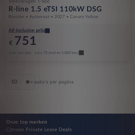
Volkswagen T-Roc
R-line 1.5 eTSI 110kW DSG
Benzine
Automaat
2027
Canary Yellow
All-inclusive prijs
751
€
p/m. incl. btw
o.b.v 72 mnd en 5,000 km/j
auto's per pagina
Onze top merken
Citroen Private Lease Deals