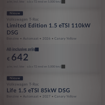
p/m. incl. btw
o.b.v 72 mnd en 5,000 km/j
Nieuw
Volkswagen T-Roc
Limited Edition 1.5 eTSI 110kW
DSG
Benzine
Automaat
2026
Canary Yellow
All-inclusive prijs
642
€
p/m. incl. btw
o.b.v 72 mnd en 5,000 km/j
Nieuw
Volkswagen T-Roc
Life 1.5 eTSI 85kW DSG
Benzine
Automaat
2027
Canary Yellow