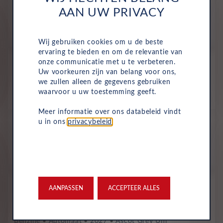
561
AAN UW PRIVACY
€
p/m. incl. btw
o.b.v 72 mnd en 5,000 km/j
Wij gebruiken cookies om u de beste
ervaring te bieden en om de relevantie van
Nieuw
onze communicatie met u te verbeteren.
Volkswagen Polo
Uw voorkeuren zijn van belang voor ons,
we zullen alleen de gegevens gebruiken
R-line 1.0 TSI 70kW 7-DSG
waarvoor u uw toestemming geeft.
Benzine
Automaat
2027
Ascot Grey Uni
Meer informatie over ons databeleid vindt
All-inclusive prijs
u in ons
privacybeleid
.
572
€
p/m. incl. btw
o.b.v 72 mnd en 5,000 km/j
Nieuw
AANPASSEN
ACCEPTEER ALLES
Volkswagen Polo
Edition 50 1.0 TSI 70kW 7-DSG
Benzine
Automaat
2027
Ascot Grey Uni