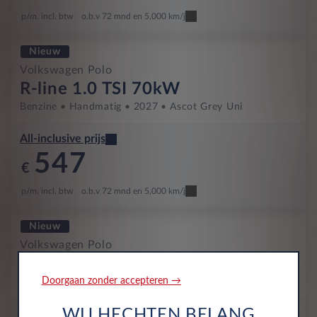
p/m. incl. btw
o.b.v 72 mnd en 5,000 km/j
Nieuw
Volkswagen Polo
R-line 1.0 TSI 70kW
Benzine
Handmatig
2027
Ascot Grey Uni
All-inclusive prijs
547
€
p/m. incl. btw
o.b.v 72 mnd en 5,000 km/j
Nieuw
Volkswagen Polo
Edition 50 1.0 TSI 70kW
Doorgaan zonder accepteren →
Benzine
Handmatig
2027
Ascot Grey Uni
WIJ HECHTEN BELANG
All-inclusive prijs