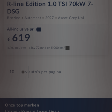
R-line Edition 1.0 TSI 70kW 7-
DSG
Benzine
Automaat
2027
Ascot Grey Uni
All-inclusive prijs
619
€
p/m. incl. btw
o.b.v 72 mnd en 5,000 km/j
auto's per pagina
Onze top merken
Citroen Private Lease Deals