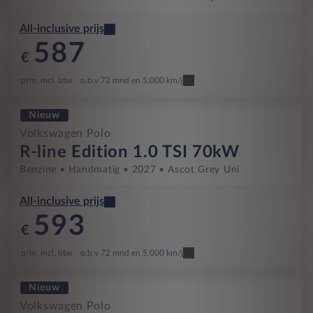
All-inclusive prijs
587
€
p/m. incl. btw
o.b.v 72 mnd en 5,000 km/j
Nieuw
Volkswagen Polo
R-line Edition 1.0 TSI 70kW
Benzine
Handmatig
2027
Ascot Grey Uni
All-inclusive prijs
593
€
p/m. incl. btw
o.b.v 72 mnd en 5,000 km/j
Nieuw
Volkswagen Polo