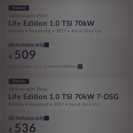
Nieuw
Volkswagen Polo
Life Edition 1.0 TSI 70kW
Benzine
Handmatig
2027
Ascot Grey Uni
All-inclusive prijs
509
€
p/m. incl. btw
o.b.v 72 mnd en 5,000 km/j
Nieuw
Volkswagen Polo
Life Edition 1.0 TSI 70kW 7-DSG
Benzine
Automaat
2027
Ascot Grey Uni
All-inclusive prijs
536
€