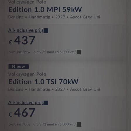
Volkswagen Polo
Edition 1.0 MPI 59kW
Benzine
Handmatig
2027
Ascot Grey Uni
All-inclusive prijs
437
€
p/m. incl. btw
o.b.v 72 mnd en 5,000 km/j
Nieuw
Volkswagen Polo
Edition 1.0 TSI 70kW
Benzine
Handmatig
2027
Ascot Grey Uni
All-inclusive prijs
467
€
p/m. incl. btw
o.b.v 72 mnd en 5,000 km/j