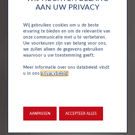
All-inclusive prijs
AAN UW PRIVACY
910
€
Wij gebruiken cookies om u de beste
p/m. incl. btw
o.b.v 72 mnd en 5,000 km/j
ervaring te bieden en om de relevantie van
onze communicatie met u te verbeteren.
Nieuw
Uw voorkeuren zijn van belang voor ons,
Volkswagen Passat
we zullen alleen de gegevens gebruiken
Style Business 1.5 TSI eHybrid
waarvoor u uw toestemming geeft.
200kW DSG
Meer informatie over ons databeleid vindt
Plug-In Hybride
Automaat
2027
Unilak Pure White
u in ons
privacybeleid
.
All-inclusive prijs
933
€
p/m. incl. btw
o.b.v 72 mnd en 5,000 km/j
AANPASSEN
ACCEPTEER ALLES
Nieuw
Volkswagen Passat