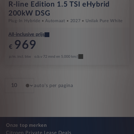
R-line Edition 1.5 TSI eHybrid
200kW DSG
Plug-In Hybride
Automaat
2027
Unilak Pure White
All-inclusive prijs
969
€
p/m. incl. btw
o.b.v 72 mnd en 5,000 km/j
auto's per pagina
Onze top merken
Citroen Private Lease Deals