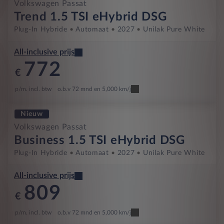
Volkswagen Passat
Trend 1.5 TSI eHybrid DSG
Plug-In Hybride
Automaat
2027
Unilak Pure White
All-inclusive prijs
772
€
p/m. incl. btw
o.b.v 72 mnd en 5,000 km/j
Nieuw
Volkswagen Passat
Business 1.5 TSI eHybrid DSG
Plug-In Hybride
Automaat
2027
Unilak Pure White
All-inclusive prijs
809
€
p/m. incl. btw
o.b.v 72 mnd en 5,000 km/j