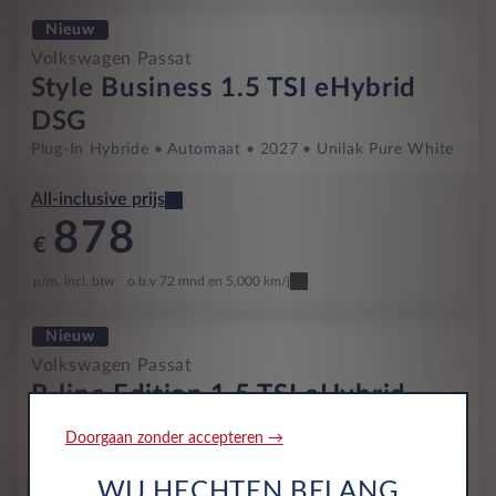
Nieuw
Volkswagen Passat
Style Business 1.5 TSI eHybrid
DSG
Plug-In Hybride
Automaat
2027
Unilak Pure White
All-inclusive prijs
878
€
p/m. incl. btw
o.b.v 72 mnd en 5,000 km/j
Nieuw
Volkswagen Passat
R-line Edition 1.5 TSI eHybrid
DSG
Doorgaan zonder accepteren →
Plug-In Hybride
Automaat
2027
Unilak Pure White
WIJ HECHTEN BELANG