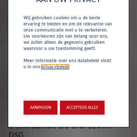
AAN UW PRIVACY
758
€
Wij gebruiken cookies om u de beste
p/m. incl. btw
o.b.v 72 mnd en 5,000 km/j
ervaring te bieden en om de relevantie van
onze communicatie met u te verbeteren.
Nieuw
Uw voorkeuren zijn van belang voor ons,
Volkswagen Golf Variant
we zullen alleen de gegevens gebruiken
waarvoor u uw toestemming geeft.
R-line Edition 1.5 eTSI 85kW DSG
Benzine
Automaat
2027
Urano Grey Uni
Meer informatie over ons databeleid vindt
u in ons
privacybeleid
.
All-inclusive prijs
786
€
p/m. incl. btw
o.b.v 72 mnd en 5,000 km/j
AANPASSEN
ACCEPTEER ALLES
Nieuw
Volkswagen Golf Variant
R-line Edition 1.5 eTSI 110kW
DSG