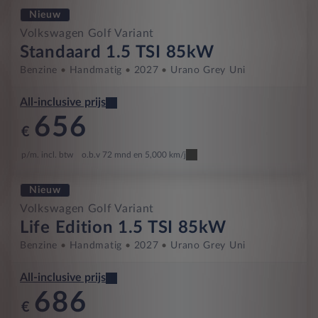
Nieuw
Volkswagen Golf Variant
Standaard 1.5 TSI 85kW
Benzine
Handmatig
2027
Urano Grey Uni
All-inclusive prijs
656
€
p/m. incl. btw
o.b.v 72 mnd en 5,000 km/j
Nieuw
Volkswagen Golf Variant
Life Edition 1.5 TSI 85kW
Benzine
Handmatig
2027
Urano Grey Uni
All-inclusive prijs
686
€