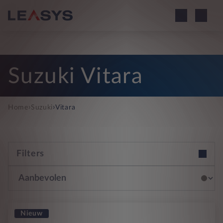
Suzuki Vitara
›
›
Home
Suzuki
Vitara
Filters
Nieuw