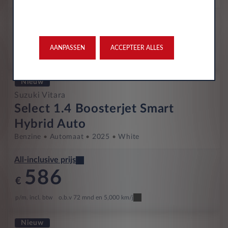
All-inclusive prijs
582
€
AANPASSEN
ACCEPTEER ALLES
p/m. incl. btw
o.b.v 72 mnd en 5,000 km/j
Nieuw
Suzuki Vitara
Select 1.4 Boosterjet Smart
Hybrid Auto
Benzine
Automaat
2025
White
All-inclusive prijs
586
€
p/m. incl. btw
o.b.v 72 mnd en 5,000 km/j
Nieuw