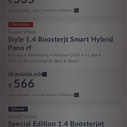
€
p/m. incl. btw
o.b.v 72 mnd en 5,000 km/j
Occasion
Suzuki Vitara
Style 1.4 Boosterjt Smart Hybrid
Pano rf
Benzine
Handmatig
Februari 2026
51 Km
JTH-21-R
Ice Grayish Blue & Black
All-inclusive prijs
566
€
p/m. incl. btw
o.b.v 60 mnd en 5,000 km/j
Nieuw
Suzuki Vitara
Special Edition 1.4 Boosterjet