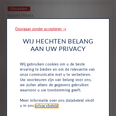
Occasion
Suzuki Vitara
Special Edition 1.4 Boosterjet
Smart Hybrid Sp Ed
Doorgaan zonder accepteren →
Benzine
Handmatig
Mei 2026
3,000 Km
WIJ HECHTEN BELANG
KFJ-41-P
Blauw
AAN UW PRIVACY
All-inclusive prijs
574
€
Wij gebruiken cookies om u de beste
ervaring te bieden en om de relevantie van
p/m. incl. btw
o.b.v 60 mnd en 5,000 km/j
onze communicatie met u te verbeteren.
Uw voorkeuren zijn van belang voor ons,
we zullen alleen de gegevens gebruiken
Nieuw
waarvoor u uw toestemming geeft.
Suzuki Vitara
Special Edition 1.4 Boosterjt
Meer informatie over ons databeleid vindt
u in ons
privacybeleid
.
Smart Hybrid Sp Ed Pano rf
Benzine
Handmatig
2025
White