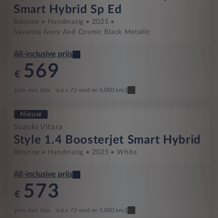
Smart Hybrid Sp Ed
Benzine
Handmatig
2025
Savanna Ivory And Cosmic Black Metallic
All-inclusive prijs
569
€
p/m. incl. btw
o.b.v 72 mnd en 5,000 km/j
Nieuw
Suzuki Vitara
Style 1.4 Boosterjet Smart Hybrid
Benzine
Handmatig
2025
White
All-inclusive prijs
573
€
p/m. incl. btw
o.b.v 72 mnd en 5,000 km/j