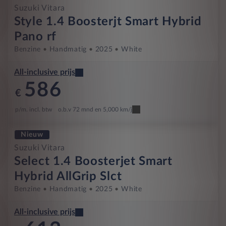
Suzuki Vitara
Style 1.4 Boosterjt Smart Hybrid
Pano rf
Benzine
Handmatig
2025
White
All-inclusive prijs
586
€
p/m. incl. btw
o.b.v 72 mnd en 5,000 km/j
Nieuw
Suzuki Vitara
Select 1.4 Boosterjet Smart
Hybrid AllGrip Slct
Benzine
Handmatig
2025
White
All-inclusive prijs