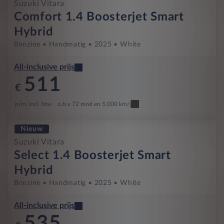
Suzuki Vitara
Comfort 1.4 Boosterjet Smart
Hybrid
Benzine
Handmatig
2025
White
All-inclusive prijs
511
€
p/m. incl. btw
o.b.v 72 mnd en 5,000 km/j
Nieuw
Suzuki Vitara
Select 1.4 Boosterjet Smart
Hybrid
Benzine
Handmatig
2025
White
All-inclusive prijs
535