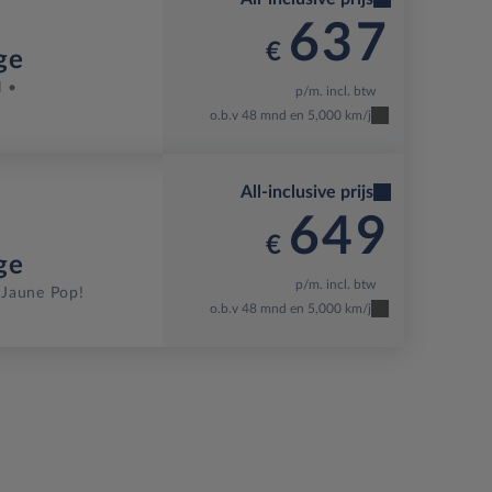
637
€
ge
H
p/m. incl. btw
o.b.v 48 mnd en 5,000 km/j
All-inclusive prijs
649
€
ge
p/m. incl. btw
Jaune Pop!
o.b.v 48 mnd en 5,000 km/j