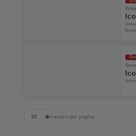
Oc
Rena
Ic
Volle
Donk
Oc
Rena
Ic
Volle
auto's per pagina