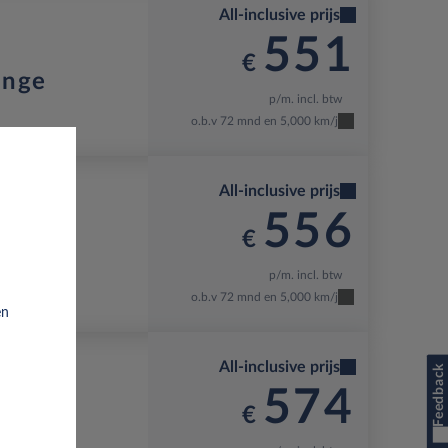
All-inclusive prijs
551
€
ange
p/m. incl. btw
o.b.v 72 mnd en 5,000 km/j
All-inclusive prijs
556
€
nge
p/m. incl. btw
o.b.v 72 mnd en 5,000 km/j
en
All-inclusive prijs
Feedback
574
€
ge