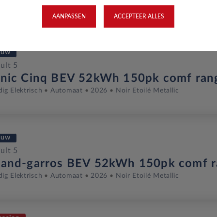
dig Elektrisch
Automaat
2026
Vert Pop Metallic
AANPASSEN
ACCEPTEER ALLES
euw
ult 5
onic Cinq BEV 52kWh 150pk comf ran
dig Elektrisch
Automaat
2026
Noir Etoilé Metallic
euw
ult 5
land-garros BEV 52kWh 150pk comf 
dig Elektrisch
Automaat
2026
Noir Etoilé Metallic