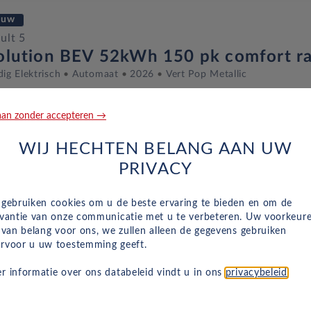
euw
ult 5
olution BEV 52kWh 150 pk comfort r
dig Elektrisch
Automaat
2026
Vert Pop Metallic
an zonder accepteren →
euw
WIJ HECHTEN BELANG AAN UW
ult 5
PRIVACY
onic Cinq BEV 40kWh 120pk urban ra
dig Elektrisch
Automaat
2026
Noir Etoilé Metallic
 gebruiken cookies om u de beste ervaring te bieden en om de
evantie van onze communicatie met u te verbeteren. Uw voorkeur
n van belang voor ons, we zullen alleen de gegevens gebruiken
rvoor u uw toestemming geeft.
euw
r informatie over ons databeleid vindt u in ons
privacybeleid
.
ult 5
chno BEV 52kWh 150 pk comfort ran