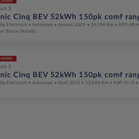
casion
ult 5
onic Cinq BEV 52kWh 150pk comf ran
dig Elektrisch
Automaat
Januari 2025
24,198 Km
KPP-48-
er Blauw Metallic
casion
ult 5
onic Cinq BEV 52kWh 150pk comf ran
dig Elektrisch
Automaat
April 2025
12,604 Km
KSP-51-G