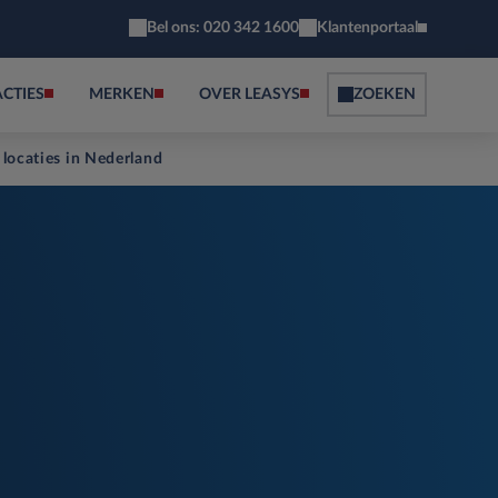
Bel ons: 020 342 1600
Klantenportaal
ACTIES
MERKEN
OVER LEASYS
ZOEKEN
 locaties in Nederland