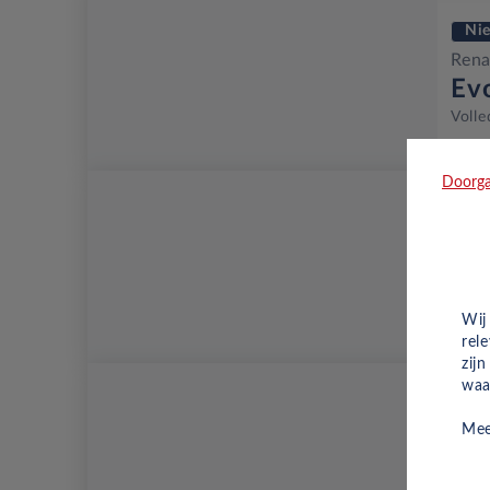
Ni
Rena
Ev
Volle
Doorga
Ni
Rena
Ic
Volle
Wij
rel
zij
waa
Ni
Mee
Rena
Te