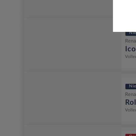
Volle
Ni
Rena
Ic
Volle
Ni
Rena
Ro
Volle