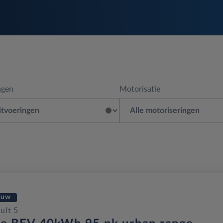
ngen
Motorisatie
euw
ult 5