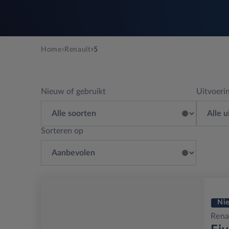
›
›
Home
Renault
5
Nieuw of gebruikt
Uitvoeri
Sorteren op
Ni
Rena