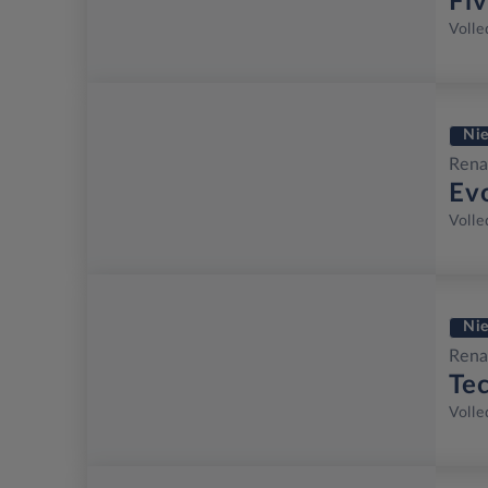
Fi
Volle
Ni
Rena
Ev
Volle
Ni
Rena
Te
Volle