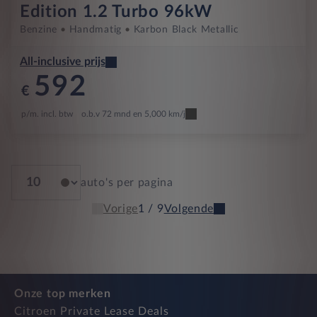
Edition 1.2 Turbo 96kW
Benzine
Handmatig
Karbon Black Metallic
All-inclusive prijs
592
€
p/m. incl. btw
o.b.v 72 mnd en 5,000 km/j
auto's per pagina
Vorige
1 / 9
Volgende
Onze top merken
Citroen Private Lease Deals