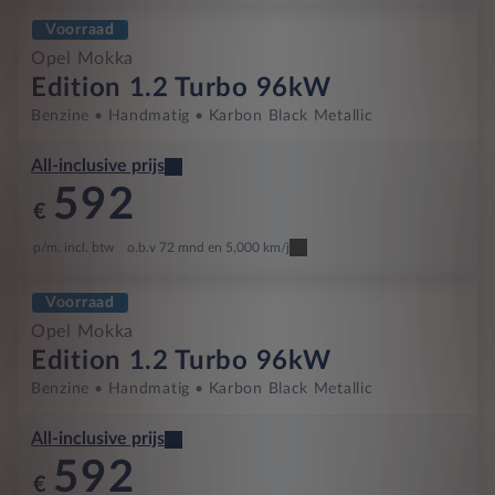
Voorraad
Opel Mokka
Edition 1.2 Turbo 96kW
Benzine
Handmatig
Karbon Black Metallic
All-inclusive prijs
592
€
p/m. incl. btw
o.b.v 72 mnd en 5,000 km/j
Voorraad
Opel Mokka
Edition 1.2 Turbo 96kW
Benzine
Handmatig
Karbon Black Metallic
All-inclusive prijs
592
€