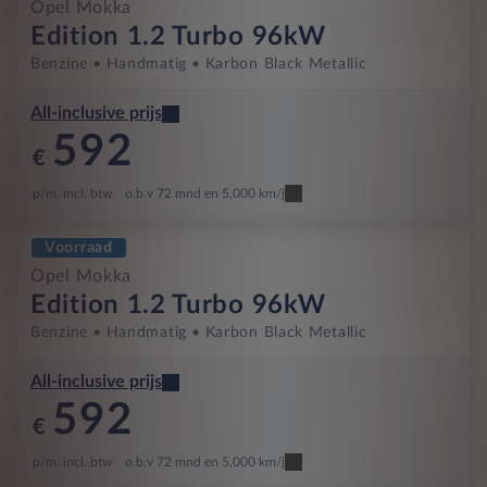
Opel Mokka
Edition 1.2 Turbo 96kW
Benzine
Handmatig
Karbon Black Metallic
All-inclusive prijs
592
€
p/m. incl. btw
o.b.v 72 mnd en 5,000 km/j
Voorraad
Opel Mokka
Edition 1.2 Turbo 96kW
Benzine
Handmatig
Karbon Black Metallic
All-inclusive prijs
592
€
p/m. incl. btw
o.b.v 72 mnd en 5,000 km/j