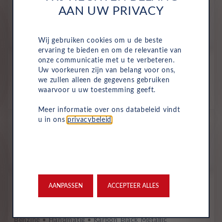
AAN UW PRIVACY
592
€
p/m. incl. btw
o.b.v 72 mnd en 5,000 km/j
Wij gebruiken cookies om u de beste
ervaring te bieden en om de relevantie van
Voorraad
onze communicatie met u te verbeteren.
Uw voorkeuren zijn van belang voor ons,
Opel Mokka
we zullen alleen de gegevens gebruiken
Edition 1.2 Turbo 96kW
waarvoor u uw toestemming geeft.
Benzine
Handmatig
Karbon Black Metallic
Meer informatie over ons databeleid vindt
All-inclusive prijs
u in ons
privacybeleid
.
592
€
p/m. incl. btw
o.b.v 72 mnd en 5,000 km/j
Voorraad
AANPASSEN
ACCEPTEER ALLES
Opel Mokka
Edition 1.2 Turbo 96kW
Benzine
Handmatig
Karbon Black Metallic