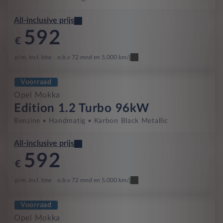
All-inclusive prijs
592
€
p/m. incl. btw
o.b.v 72 mnd en 5,000 km/j
Voorraad
Opel Mokka
Edition 1.2 Turbo 96kW
Benzine
Handmatig
Karbon Black Metallic
All-inclusive prijs
592
€
p/m. incl. btw
o.b.v 72 mnd en 5,000 km/j
Voorraad
Opel Mokka