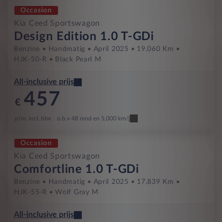
Occasion
Kia Ceed Sportswagon
Design Edition 1.0 T-GDi
Benzine
Handmatig
April 2025
19,060 Km
HJK-50-R
Black Pearl M
All-inclusive prijs
457
€
p/m. incl. btw
o.b.v 48 mnd en 5,000 km/j
Occasion
Kia Ceed Sportswagon
Comfortline 1.0 T-GDi
Benzine
Handmatig
April 2025
17,839 Km
HJK-55-R
Wolf Gray M
All-inclusive prijs