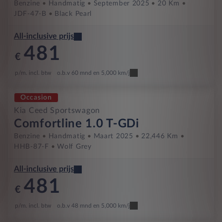
Benzine
Handmatig
September 2025
20 Km
JDF-47-B
Black Pearl
All-inclusive prijs
481
€
p/m. incl. btw
o.b.v 60 mnd en 5,000 km/j
Occasion
Kia Ceed Sportswagon
Comfortline 1.0 T-GDi
Benzine
Handmatig
Maart 2025
22,446 Km
HHB-87-F
Wolf Grey
All-inclusive prijs
481
€
p/m. incl. btw
o.b.v 48 mnd en 5,000 km/j