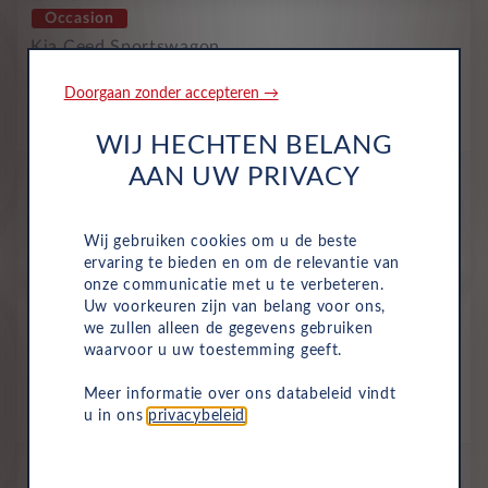
Occasion
Kia Ceed Sportswagon
Dynamicplusline 1.0 T-GDi
Doorgaan zonder accepteren →
Benzine
Handmatig
Juli 2025
20 Km
HVD-64-V
Black Pearl
WIJ HECHTEN BELANG
AAN UW PRIVACY
All-inclusive prijs
482
€
Wij gebruiken cookies om u de beste
p/m. incl. btw
o.b.v 60 mnd en 5,000 km/j
ervaring te bieden en om de relevantie van
onze communicatie met u te verbeteren.
Uw voorkeuren zijn van belang voor ons,
Occasion
we zullen alleen de gegevens gebruiken
Kia Ceed Sportswagon
waarvoor u uw toestemming geeft.
Dynamicplusline 1.0 T-GDi
Meer informatie over ons databeleid vindt
Benzine
Handmatig
Oktober 2025
10 Km
u in ons
privacybeleid
.
JGK-10-N
Black Pearl (1K)
All-inclusive prijs