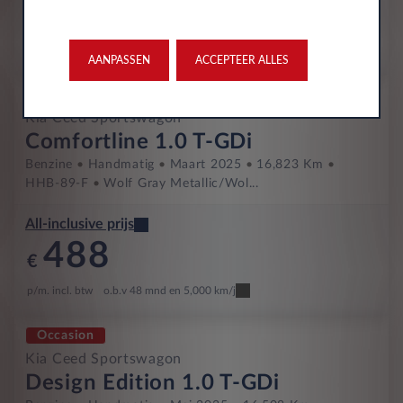
483
€
p/m. incl. btw
o.b.v 60 mnd en 5,000 km/j
AANPASSEN
ACCEPTEER ALLES
Occasion
Kia Ceed Sportswagon
Comfortline 1.0 T-GDi
Benzine
Handmatig
Maart 2025
16,823 Km
HHB-89-F
Wolf Gray Metallic/Wol...
All-inclusive prijs
488
€
p/m. incl. btw
o.b.v 48 mnd en 5,000 km/j
Occasion
Kia Ceed Sportswagon
Design Edition 1.0 T-GDi