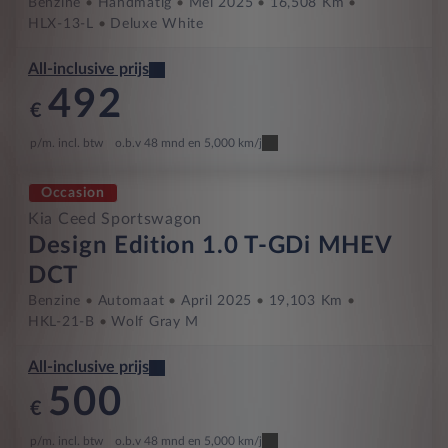
Benzine
Handmatig
Mei 2025
16,508 Km
HLX-13-L
Deluxe White
All-inclusive prijs
492
€
p/m. incl. btw
o.b.v 48 mnd en 5,000 km/j
Occasion
Kia Ceed Sportswagon
Design Edition 1.0 T-GDi MHEV
DCT
Benzine
Automaat
April 2025
19,103 Km
HKL-21-B
Wolf Gray M
All-inclusive prijs
500
€
p/m. incl. btw
o.b.v 48 mnd en 5,000 km/j