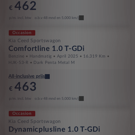
462
€
p/m. incl. btw
o.b.v 48 mnd en 5,000 km/j
Occasion
Kia Ceed Sportswagon
Comfortline 1.0 T-GDi
Benzine
Handmatig
April 2025
16,319 Km
HJK-53-R
Dark Penta Metal M
All-inclusive prijs
463
€
p/m. incl. btw
o.b.v 48 mnd en 5,000 km/j
Occasion
Kia Ceed Sportswagon
Dynamicplusline 1.0 T-GDi