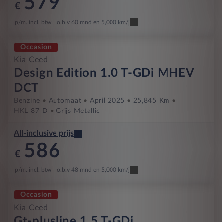
579
€
p/m. incl. btw
o.b.v 60 mnd en 5,000 km/j
Occasion
Kia Ceed
Design Edition 1.0 T-GDi MHEV
DCT
Benzine
Automaat
April 2025
25,845 Km
HKL-87-D
Grijs Metallic
All-inclusive prijs
586
€
p/m. incl. btw
o.b.v 48 mnd en 5,000 km/j
Occasion
Kia Ceed
Gt-plusline 1.5 T-GDi