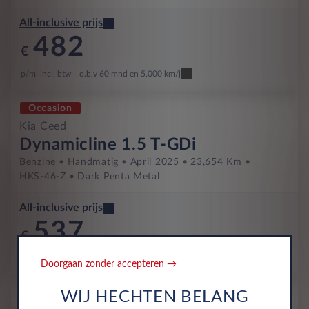
All-inclusive prijs
482
€
p/m. incl. btw
o.b.v 60 mnd en 5,000 km/j
Occasion
Kia Ceed
Dynamicline 1.5 T-GDi
Benzine
Handmatig
April 2025
23,654 Km
HKS-46-Z
Dark Penta Metal
All-inclusive prijs
537
€
p/m. incl. btw
o.b.v 48 mnd en 5,000 km/j
Doorgaan zonder accepteren →
Occasion
WIJ HECHTEN BELANG