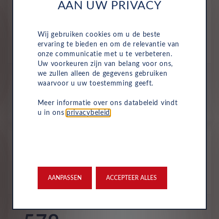
Kia Ceed
AAN UW PRIVACY
Design Edition 1.0 T-GDi MHEV
DCT
Wij gebruiken cookies om u de beste
Benzine
Automaat
April 2025
25,539 Km
ervaring te bieden en om de relevantie van
HLG-72-Z
Wolf Gray
onze communicatie met u te verbeteren.
Uw voorkeuren zijn van belang voor ons,
All-inclusive prijs
we zullen alleen de gegevens gebruiken
waarvoor u uw toestemming geeft.
573
€
Meer informatie over ons databeleid vindt
p/m. incl. btw
o.b.v 48 mnd en 5,000 km/j
u in ons
privacybeleid
.
Occasion
Kia Ceed
Dynamicplusline 1.5 T-GDi
Benzine
Handmatig
Juli 2025
10,992 Km
AANPASSEN
ACCEPTEER ALLES
HTZ-03-N
Dark Penta Metal (grij...
All-inclusive prijs