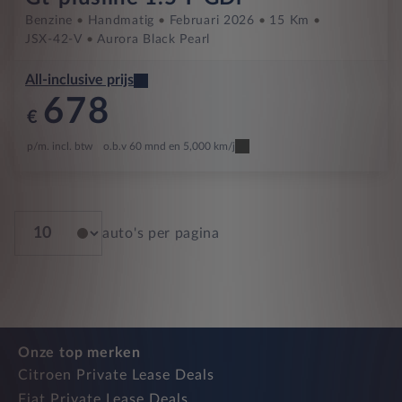
Benzine
Handmatig
Februari 2026
15 Km
JSX-42-V
Aurora Black Pearl
All-inclusive prijs
678
€
p/m. incl. btw
o.b.v 60 mnd en 5,000 km/j
auto's per pagina
Onze top merken
Citroen Private Lease Deals
Fiat Private Lease Deals