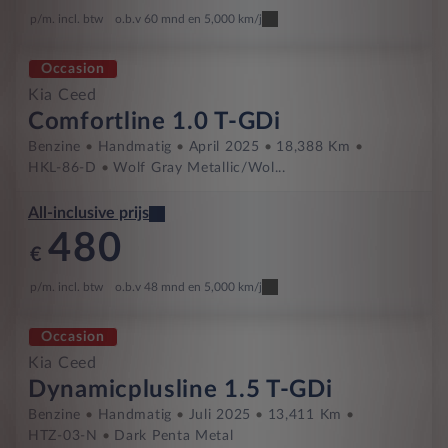
p/m. incl. btw
o.b.v 60 mnd en 5,000 km/j
Occasion
Kia Ceed
Comfortline 1.0 T-GDi
Benzine
Handmatig
April 2025
18,388 Km
HKL-86-D
Wolf Gray Metallic/Wol...
All-inclusive prijs
480
€
p/m. incl. btw
o.b.v 48 mnd en 5,000 km/j
Occasion
Kia Ceed
Dynamicplusline 1.5 T-GDi
Benzine
Handmatig
Juli 2025
13,411 Km
HTZ-03-N
Dark Penta Metal