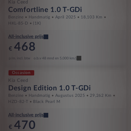
Kia Ceed
Comfortline 1.0 T-GDi
Benzine
Handmatig
April 2025
18,103 Km
HKL-85-D
(1K)
All-inclusive prijs
468
€
p/m. incl. btw
o.b.v 48 mnd en 5,000 km/j
Occasion
Kia Ceed
Design Edition 1.0 T-GDi
Benzine
Handmatig
Augustus 2025
29,262 Km
HZD-82-T
Black Pearl M
All-inclusive prijs
470
€