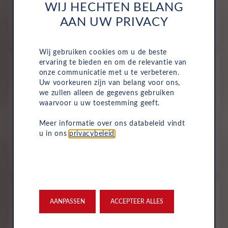
WIJ HECHTEN BELANG
675
€
AAN UW PRIVACY
p/m. incl. btw
o.b.v 72 mnd en 5,000 km/j
Wij gebruiken cookies om u de beste
Voorraad
ervaring te bieden en om de relevantie van
onze communicatie met u te verbeteren.
Jeep Avenger
Uw voorkeuren zijn van belang voor ons,
Altitude e-Hybrid
we zullen alleen de gegevens gebruiken
Benzine
Automaat
Ruby Red + Volcano Black Dak
waarvoor u uw toestemming geeft.
All-inclusive prijs
Meer informatie over ons databeleid vindt
u in ons
privacybeleid
.
678
€
p/m. incl. btw
o.b.v 72 mnd en 5,000 km/j
Voorraad
Jeep Avenger
AANPASSEN
ACCEPTEER ALLES
Altitude e-Hybrid
Benzine
Automaat