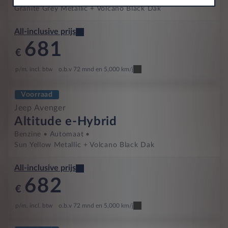
Granite Grey Metallic + Volcano Black Dak
All-inclusive prijs
681
€
p/m. incl. btw
o.b.v 72 mnd en 5,000 km/j
Voorraad
Jeep Avenger
Altitude e-Hybrid
Benzine
Automaat
Sun Yellow Metallic + Volcano Black Dak
All-inclusive prijs
682
€
p/m. incl. btw
o.b.v 72 mnd en 5,000 km/j