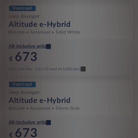
Voorraad
Jeep Avenger
Altitude e-Hybrid
Benzine
Automaat
Solid White
All-inclusive prijs
673
€
p/m. incl. btw
o.b.v 72 mnd en 5,000 km/j
Voorraad
Jeep Avenger
Altitude e-Hybrid
Benzine
Automaat
Storm Grey
All-inclusive prijs
673
€