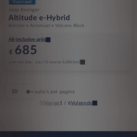
Voorraad
Jeep Avenger
Altitude e-Hybrid
Benzine
Automaat
Volcano Black
All-inclusive prijs
685
€
p/m. incl. btw
o.b.v 72 mnd en 5,000 km/j
auto's per pagina
Vorige
1 / 6
Volgende