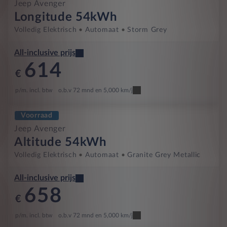
Jeep Avenger
Longitude 54kWh
Volledig Elektrisch
Automaat
Storm Grey
All-inclusive prijs
614
€
p/m. incl. btw
o.b.v 72 mnd en 5,000 km/j
Voorraad
Jeep Avenger
Altitude 54kWh
Volledig Elektrisch
Automaat
Granite Grey Metallic
All-inclusive prijs
658
€
p/m. incl. btw
o.b.v 72 mnd en 5,000 km/j