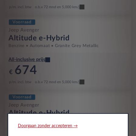
p/m. incl. btw
o.b.v 72 mnd en 5,000 km/j
Voorraad
Jeep Avenger
Altitude e-Hybrid
Benzine
Automaat
Granite Grey Metallic
All-inclusive prijs
674
€
p/m. incl. btw
o.b.v 72 mnd en 5,000 km/j
Voorraad
Jeep Avenger
Altitude e-Hybrid
Benzine
Automaat
Stone Grey Metallic
Doorgaan zonder accepteren →
All-inclusive prijs