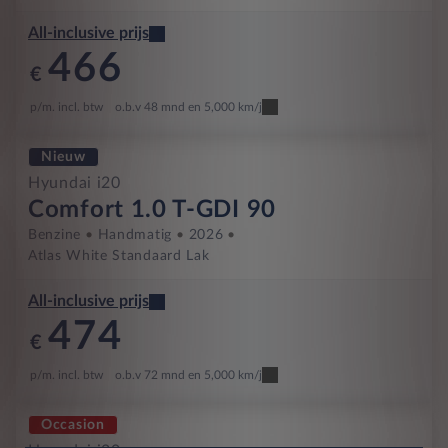
All-inclusive prijs
466
€
p/m. incl. btw
o.b.v 48 mnd en 5,000 km/j
Nieuw
Hyundai i20
Comfort 1.0 T-GDI 90
Benzine
Handmatig
2026
Atlas White Standaard Lak
All-inclusive prijs
474
€
p/m. incl. btw
o.b.v 72 mnd en 5,000 km/j
Occasion