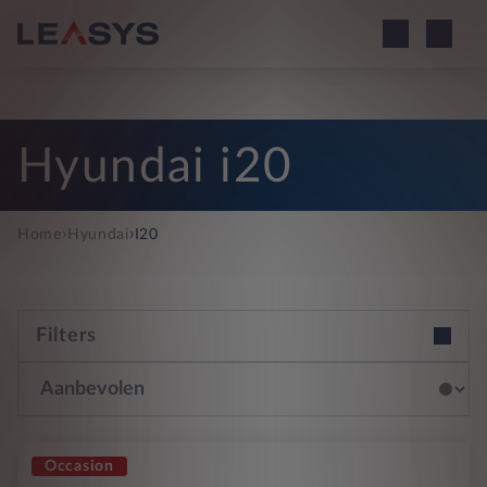
Hyundai i20
›
›
Home
Hyundai
I20
Filters
Occasion