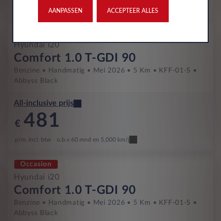
p/m. incl. btw
o.b.v 60 mnd en 5,000 km/j
AANPASSEN
ACCEPTEER ALLES
Occasion
Hyundai i20
Comfort 1.0 T-GDI 90
Benzine
Handmatig
Mei 2026
5 Km
KFF-01-S
Abbyss Black
All-inclusive prijs
481
€
p/m. incl. btw
o.b.v 60 mnd en 5,000 km/j
Occasion
Hyundai i20
Comfort 1.0 T-GDI 90
Benzine
Handmatig
Mei 2026
5 Km
KFF-01-S
Abbyss Black