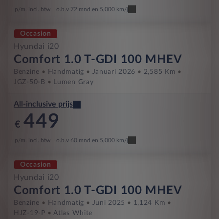
p/m. incl. btw
o.b.v 72 mnd en 5,000 km/j
Occasion
Hyundai i20
Comfort 1.0 T-GDI 100 MHEV
Benzine
Handmatig
Januari 2026
2,585 Km
JGZ-50-B
Lumen Gray
All-inclusive prijs
449
€
p/m. incl. btw
o.b.v 60 mnd en 5,000 km/j
Occasion
Hyundai i20
Comfort 1.0 T-GDI 100 MHEV
Benzine
Handmatig
Juni 2025
1,124 Km
HJZ-19-P
Atlas White