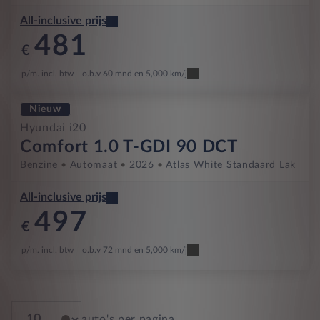
All-inclusive prijs
481
€
p/m. incl. btw
o.b.v 60 mnd en 5,000 km/j
Nieuw
Hyundai i20
Comfort 1.0 T-GDI 90 DCT
Benzine
Automaat
2026
Atlas White Standaard Lak
All-inclusive prijs
497
€
p/m. incl. btw
o.b.v 72 mnd en 5,000 km/j
auto's per pagina