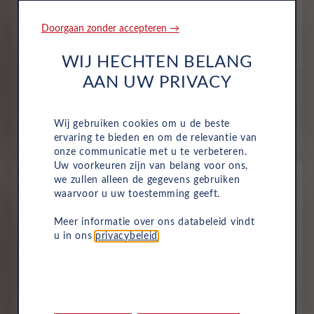
Hyundai i20
Comfort 1.0 T-GDI 90
Doorgaan zonder accepteren →
Benzine
Handmatig
Juni 2026
5 Km
KFF-99-R
Vibrant Blue
WIJ HECHTEN BELANG
AAN UW PRIVACY
All-inclusive prijs
480
€
Wij gebruiken cookies om u de beste
p/m. incl. btw
o.b.v 60 mnd en 5,000 km/j
ervaring te bieden en om de relevantie van
onze communicatie met u te verbeteren.
Uw voorkeuren zijn van belang voor ons,
Occasion
we zullen alleen de gegevens gebruiken
Hyundai i20
waarvoor u uw toestemming geeft.
Comfort 1.0 T-GDI 90
Meer informatie over ons databeleid vindt
Benzine
Handmatig
Juni 2026
5 Km
KFF-99-R
u in ons
privacybeleid
.
Vibrant Blue
All-inclusive prijs
480
€