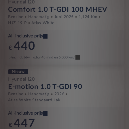
Hyundai i20
Comfort 1.0 T-GDI 100 MHEV
Benzine
Handmatig
Juni 2025
1,124 Km
HJZ-19-P
Atlas White
All-inclusive prijs
440
€
p/m. incl. btw
o.b.v 48 mnd en 5,000 km/j
Nieuw
Hyundai i20
E-motion 1.0 T-GDI 90
Benzine
Handmatig
2026
Atlas White Standaard Lak
All-inclusive prijs
447
€