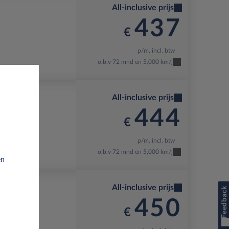
All-inclusive prijs
437
€
p/m. incl. btw
o.b.v 72 mnd en 5,000 km/j
All-inclusive prijs
444
€
p/m. incl. btw
o.b.v 72 mnd en 5,000 km/j
en
All-inclusive prijs
Feedback
450
€