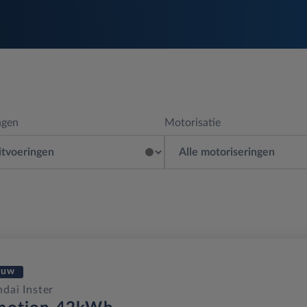
ngen
Motorisatie
euw
dai Inster