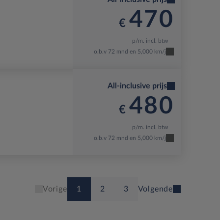
470
€
p/m. incl. btw
o.b.v 72 mnd en 5,000 km/j
All-inclusive prijs
480
€
p/m. incl. btw
o.b.v 72 mnd en 5,000 km/j
1
2
3
Vorige
Volgende