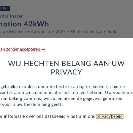
euw
dai Inster
motion 42kWh
dig Elektrisch
Automaat
2027
Unbleached Ivory Solid
an zonder accepteren →
euw
WIJ HECHTEN BELANG AAN UW
dai Inster
PRIVACY
motion 42kWh 5-zits
dig Elektrisch
Automaat
2027
Unbleached Ivory Solid
 gebruiken cookies om u de beste ervaring te bieden en om de
evantie van onze communicatie met u te verbeteren. Uw voorkeur
n van belang voor ons, we zullen alleen de gegevens gebruiken
rvoor u uw toestemming geeft.
euw
r informatie over ons databeleid vindt u in ons
privacybeleid
.
dai Inster
lse 49kWh