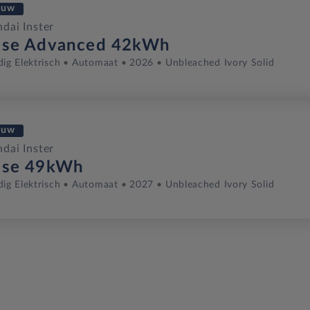
euw
dai Inster
lse Advanced 42kWh
dig Elektrisch
Automaat
2026
Unbleached Ivory Solid
euw
dai Inster
lse 49kWh
dig Elektrisch
Automaat
2027
Unbleached Ivory Solid