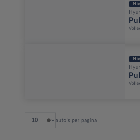
Ni
Hyun
Pu
Volle
Ni
Hyun
Pu
Volle
auto's per pagina