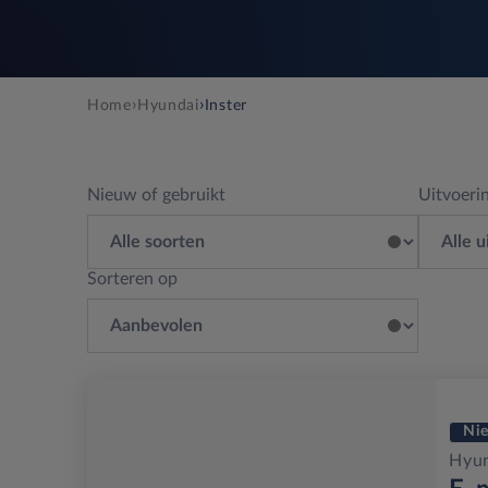
›
›
Home
Hyundai
Inster
Nieuw of gebruikt
Uitvoeri
Sorteren op
Ni
Hyun