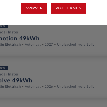
dig Elektrisch
Automaat
2026
Unbleached Ivory Solid
AANPASSEN
ACCEPTEER ALLES
euw
dai Inster
motion 49kWh
dig Elektrisch
Automaat
2027
Unbleached Ivory Solid
euw
dai Inster
olve 49kWh
dig Elektrisch
Automaat
2026
Unbleached Ivory Solid