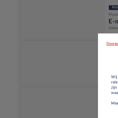
Ni
Hyun
E-
Volle
Doorga
Ni
Hyun
E-
Volle
Wij
rel
zij
waa
Ni
Mee
Hyun
Pu