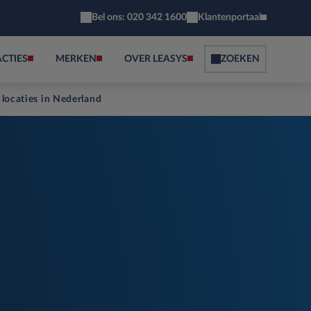
Bel ons: 020 342 1600
Klantenportaal
ACTIES
MERKEN
OVER LEASYS
ZOEKEN
 locaties in Nederland