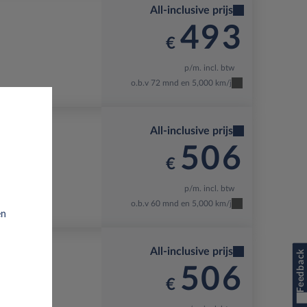
All-inclusive prijs
493
€
p/m. incl. btw
o.b.v 72 mnd en 5,000 km/j
All-inclusive prijs
506
€
p/m. incl. btw
o.b.v 60 mnd en 5,000 km/j
en
All-inclusive prijs
Feedback
506
€