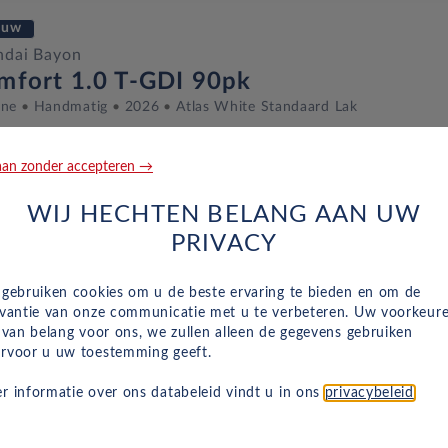
euw
ndai Bayon
mfort 1.0 T-GDI 90pk
ine
Handmatig
2026
Atlas White Standaard Lak
an zonder accepteren →
casion
WIJ HECHTEN BELANG AAN UW
ndai Bayon
PRIVACY
mfort 1.0 T-GDI 100pk MHEV DCT
ine
Automaat
Januari 2026
6 Km
JGZ-60-B
(UC3)
 gebruiken cookies om u de beste ervaring te bieden en om de
evantie van onze communicatie met u te verbeteren. Uw voorkeur
n van belang voor ons, we zullen alleen de gegevens gebruiken
rvoor u uw toestemming geeft.
casion
r informatie over ons databeleid vindt u in ons
privacybeleid
.
ndai Bayon
mfort 1.0 T-GDI 100pk MHEV DCT