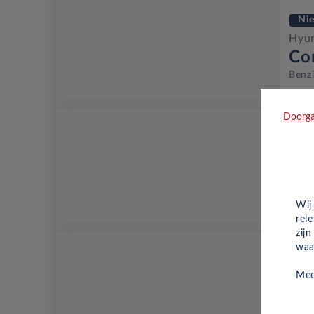
Ni
Hyu
Co
Benz
Doorga
Oc
Hyu
Co
Benz
Wij
rel
zij
waa
Oc
Mee
Hyu
Co