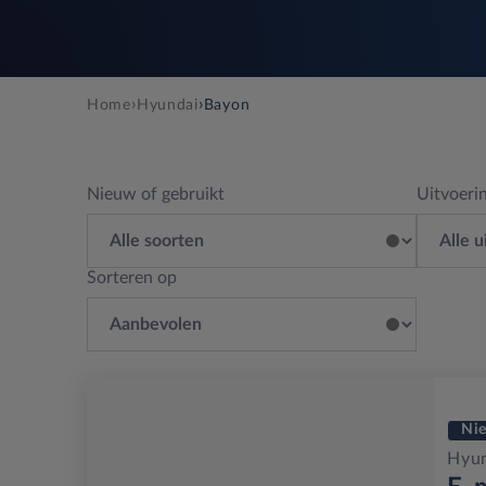
›
›
Home
Hyundai
Bayon
Nieuw of gebruikt
Uitvoeri
Sorteren op
Ni
Hyu