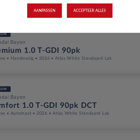
ine
Automaat
Januari 2026
6 Km
JGZ-60-B
(UC3)
AANPASSEN
ACCEPTEER ALLES
euw
ndai Bayon
emium 1.0 T-GDI 90pk
ine
Handmatig
2026
Atlas White Standaard Lak
euw
ndai Bayon
mfort 1.0 T-GDI 90pk DCT
ine
Automaat
2026
Atlas White Standaard Lak