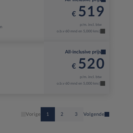
519
€
p/m. incl. btw
en
o.b.v 60 mnd en 5,000 km/j
All-inclusive prijs
520
€
p/m. incl. btw
o.b.v 60 mnd en 5,000 km/j
1
2
3
Vorige
Volgende