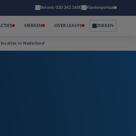
Bel ons: 020 342 1600
Klantenportaal
ACTIES
MERKEN
OVER LEASYS
ZOEKEN
 locaties in Nederland