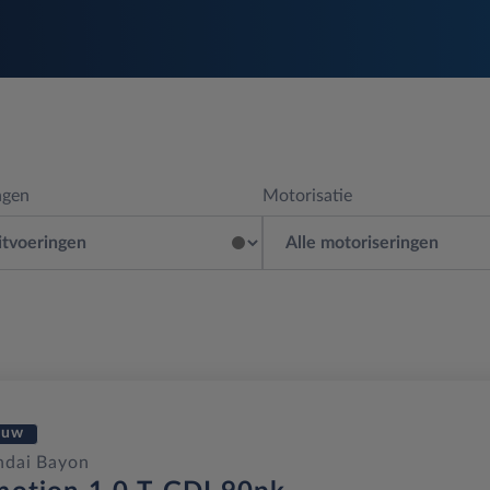
ngen
Motorisatie
euw
ndai Bayon