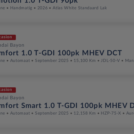
motion 1.0 T-GDI 90pk
ine
Handmatig
2026
Atlas White Standaard Lak
casion
ndai Bayon
mfort 1.0 T-GDI 100pk MHEV DCT
ine
Automaat
September 2025
15,100 Km
JDL-50-V
Man
casion
ndai Bayon
mfort Smart 1.0 T-GDI 100pk MHEV 
ine
Automaat
September 2025
12,158 Km
HZP-75-X
Aur