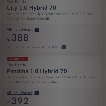
Fiat Panda
City 1.0 Hybrid 70
Benzine
Handmatig
December 2024
15,245 Km
GVZ-32-D
Blauw Metallic
All-inclusive prijs
388
€
p/m. incl. btw
o.b.v 48 mnd en 5,000 km/j
Occasion
Fiat Panda
Pandina 1.0 Hybrid 70
Benzine
Handmatig
December 2024
10,751 Km
GVZ-33-D
Groen Foresta Mica
All-inclusive prijs
392
€