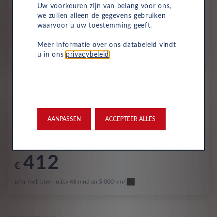
Uw voorkeuren zijn van belang voor ons,
All-inclusive prijs
we zullen alleen de gegevens gebruiken
waarvoor u uw toestemming geeft.
407
€
Meer informatie over ons databeleid vindt
p/m. incl. btw
o.b.v 48 mnd en 5,000 km/j
u in ons
privacybeleid
.
Occasion
Fiat Panda
Pandina 1.0 Hybrid 70
Benzine
Handmatig
Oktober 2024
8,939 Km
AANPASSEN
ACCEPTEER ALLES
KNV-37-F
Geel
All-inclusive prijs
412
€
p/m. incl. btw
o.b.v 48 mnd en 5,000 km/j