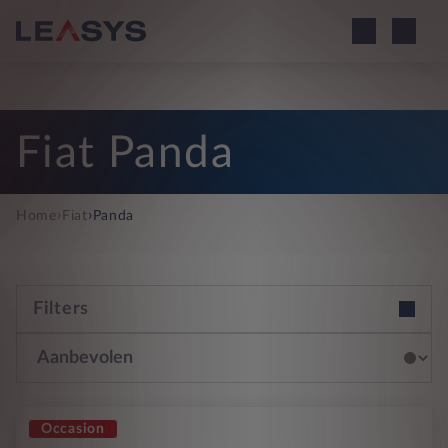
Fiat Panda
›
›
Home
Fiat
Panda
Filters
Occasion