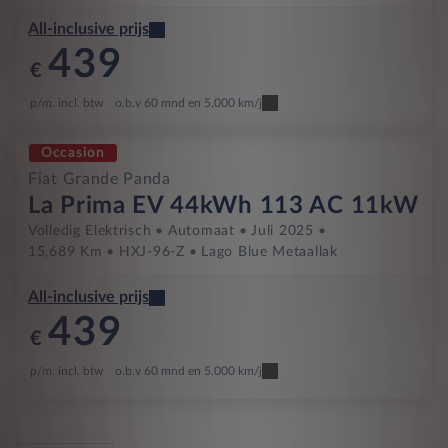
All-inclusive prijs
439
€
p/m. incl. btw
o.b.v 60 mnd en 5,000 km/j
Occasion
Fiat Grande Panda
La Prima EV 44kWh 113 AC 11kW
Volledig Elektrisch
Automaat
Juli 2025
15,689 Km
HXJ-96-Z
Lago Blue Metaallak
All-inclusive prijs
439
€
p/m. incl. btw
o.b.v 60 mnd en 5,000 km/j