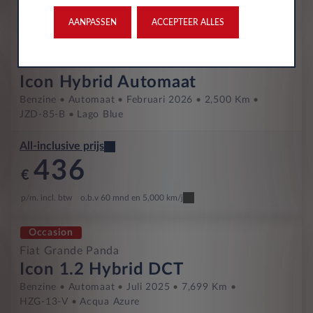
p/m. incl. btw
o.b.v 60 mnd en 5,000 km/j
AANPASSEN
ACCEPTEER ALLES
Occasion
Fiat Grande Panda
Icon Hybrid Automaat
Benzine
Automaat
Februari 2026
2,500 Km
JZD-85-B
Lago Blue
All-inclusive prijs
436
€
p/m. incl. btw
o.b.v 60 mnd en 5,000 km/j
Occasion
Fiat Grande Panda
Icon 1.2 Hybrid DCT
Benzine
Automaat
Juli 2025
7,699 Km
HZG-13-V
Acqua Azure