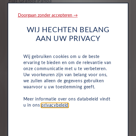
Fiat Grande Panda
La Prima EV 44kWh 113 AC 11kW
Doorgaan zonder accepteren →
Volledig Elektrisch
Automaat
Juli 2025
8,836 Km
HXB-30-V
Cinema Black
WIJ HECHTEN BELANG
All-inclusive prijs
AAN UW PRIVACY
429
€
Wij gebruiken cookies om u de beste
p/m. incl. btw
o.b.v 60 mnd en 5,000 km/j
ervaring te bieden en om de relevantie van
onze communicatie met u te verbeteren.
Occasion
Uw voorkeuren zijn van belang voor ons,
we zullen alleen de gegevens gebruiken
Fiat Grande Panda
waarvoor u uw toestemming geeft.
(red) EV 44kWh 113 AC 11kW
Volledig Elektrisch
Automaat
November 2025
Meer informatie over ons databeleid vindt
3,085 Km
JPD-03-J
Passione Red
u in ons
privacybeleid
.
All-inclusive prijs
433
€