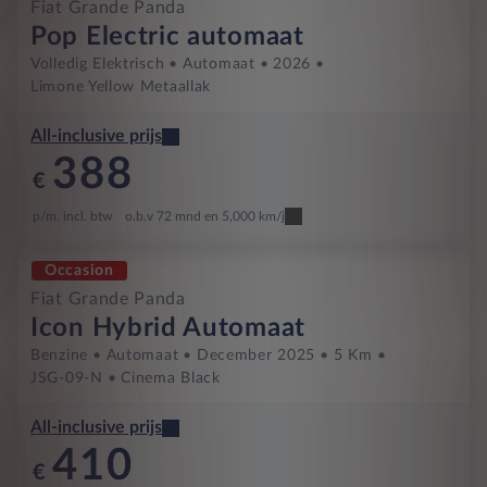
Fiat Grande Panda
Pop Electric automaat
Volledig Elektrisch
Automaat
2026
Limone Yellow Metaallak
All-inclusive prijs
388
€
p/m. incl. btw
o.b.v 72 mnd en 5,000 km/j
Occasion
Fiat Grande Panda
Icon Hybrid Automaat
Benzine
Automaat
December 2025
5 Km
JSG-09-N
Cinema Black
All-inclusive prijs
410
€