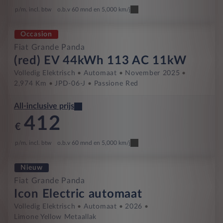
p/m. incl. btw
o.b.v 60 mnd en 5,000 km/j
Occasion
Fiat Grande Panda
(red) EV 44kWh 113 AC 11kW
Volledig Elektrisch
Automaat
November 2025
2,974 Km
JPD-06-J
Passione Red
All-inclusive prijs
412
€
p/m. incl. btw
o.b.v 60 mnd en 5,000 km/j
Nieuw
Fiat Grande Panda
Icon Electric automaat
Volledig Elektrisch
Automaat
2026
Limone Yellow Metaallak