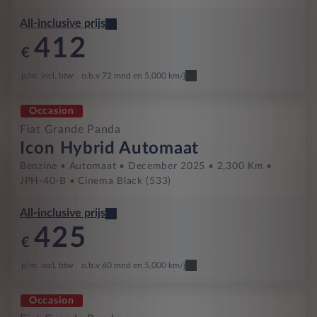
All-inclusive prijs
412
€
p/m. incl. btw
o.b.v 72 mnd en 5,000 km/j
Occasion
Fiat Grande Panda
Icon Hybrid Automaat
Benzine
Automaat
December 2025
2,300 Km
JPH-40-B
Cinema Black (533)
All-inclusive prijs
425
€
p/m. incl. btw
o.b.v 60 mnd en 5,000 km/j
Occasion