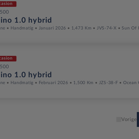
casion
 500
rino 1.0 hybrid
ine
Handmatig
Januari 2026
1,473 Km
JVS-74-X
Sun Of I
casion
 500
rino 1.0 hybrid
ine
Handmatig
Februari 2026
1,500 Km
JZS-38-F
Ocean 
Vorige