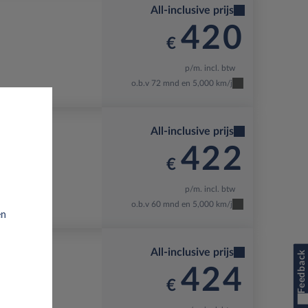
All-inclusive prijs
420
€
p/m. incl. btw
o.b.v 72 mnd en 5,000 km/j
All-inclusive prijs
422
€
p/m. incl. btw
o.b.v 60 mnd en 5,000 km/j
en
All-inclusive prijs
Feedback
424
€