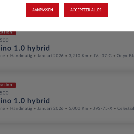
ine
Handmatig
April 2026
6 Km
KGX-36-S
Passione Red
AANPASSEN
ACCEPTEER ALLES
casion
 500
rino 1.0 hybrid
ine
Handmatig
Januari 2026
3,210 Km
JVJ-37-G
Onyx Bl
casion
 500
rino 1.0 hybrid
ine
Handmatig
Januari 2026
5,000 Km
JVS-75-X
Celestia