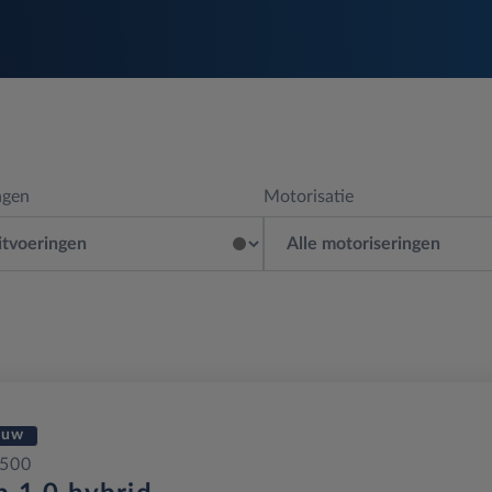
ngen
Motorisatie
euw
 500