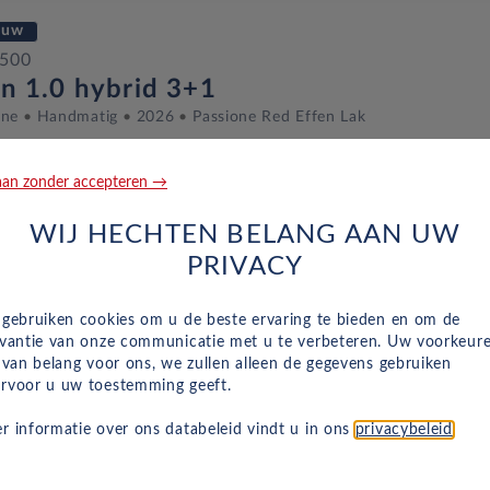
euw
 500
on 1.0 hybrid 3+1
ine
Handmatig
2026
Passione Red Effen Lak
an zonder accepteren →
casion
WIJ HECHTEN BELANG AAN UW
 500
PRIVACY
rino Launch Edition 1.0 hybrid
ine
Handmatig
April 2026
10 Km
KHB-11-L
Onyx Black
 gebruiken cookies om u de beste ervaring te bieden en om de
evantie van onze communicatie met u te verbeteren. Uw voorkeur
n van belang voor ons, we zullen alleen de gegevens gebruiken
rvoor u uw toestemming geeft.
casion
r informatie over ons databeleid vindt u in ons
privacybeleid
.
 500
rino Launch Edition 1.0 hybrid