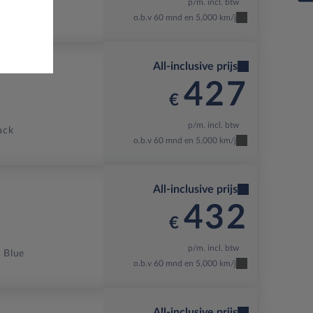
p/m. incl. btw
o.b.v 60 mnd en 5,000 km/j
All-inclusive prijs
427
€
p/m. incl. btw
ack
o.b.v 60 mnd en 5,000 km/j
All-inclusive prijs
432
€
p/m. incl. btw
l Blue
o.b.v 60 mnd en 5,000 km/j
All-inclusive prijs