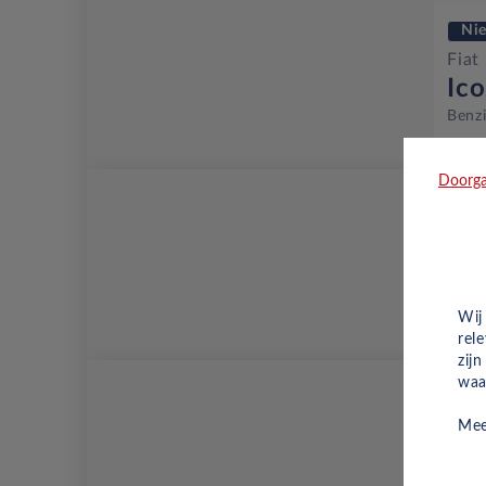
Ni
Fiat
Ic
Benz
Doorga
Oc
Fiat
To
Benz
Wij
rel
zij
waa
Oc
Mee
Fiat
To