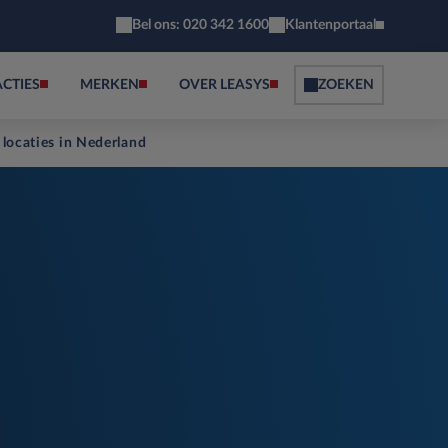
Bel ons: 020 342 1600
Klantenportaal
ACTIES
MERKEN
OVER LEASYS
ZOEKEN
 locaties in Nederland