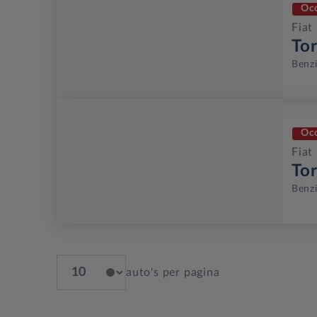
Oc
Fiat
To
Benz
Oc
Fiat
To
Benz
auto's per pagina