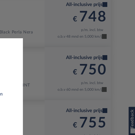
All-inclusive prijs
748
€
p/m. incl. btw
Black Perla Nera
o.b.v 48 mnd en 5,000 km/j
All-inclusive prijs
750
€
p/m. incl. btw
M GREY PAINT
o.b.v 60 mnd en 5,000 km/j
en
All-inclusive prijs
Feedback
755
€