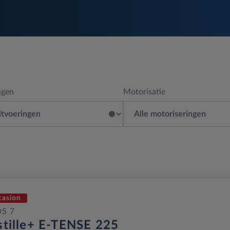
ngen
Motorisatie
casion
DS 7
stille+ E-TENSE 225