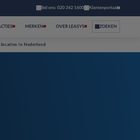
Bel ons: 020 342 1600
Klantenportaal
ACTIES
MERKEN
OVER LEASYS
ZOEKEN
 locaties in Nederland