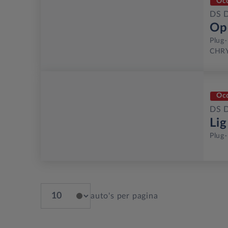
Oc
DS 
Op
Plug-
CHRY
Oc
DS 
Li
Plug-
auto's per pagina