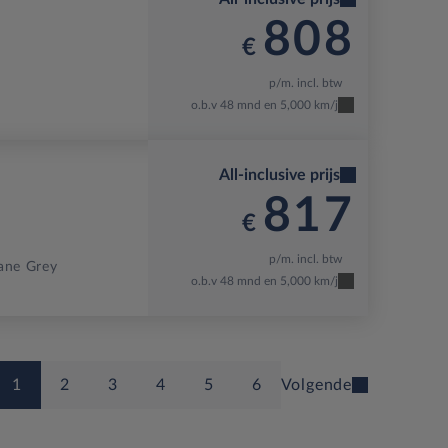
808
€
p/m. incl. btw
o.b.v 48 mnd en 5,000 km/j
All-inclusive prijs
817
€
p/m. incl. btw
tane Grey
o.b.v 48 mnd en 5,000 km/j
1
2
3
4
5
6
Volgende