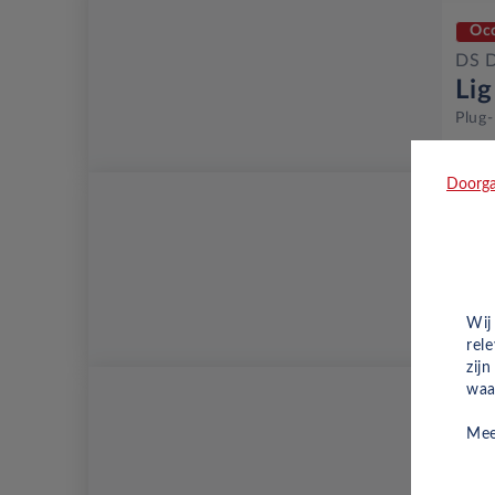
Oc
DS 
Li
Plug-
Doorga
Oc
DS 
Li
Plug-
Wij
rel
zij
waa
Oc
Mee
DS 
Pe