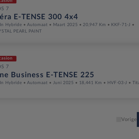
casion
DS 7
éra E-TENSE 300 4x4
In Hybride
Automaat
Maart 2025
20,947 Km
KKF-71-J
STAL PEARL PAINT
casion
DS 7
gne Business E-TENSE 225
In Hybride
Automaat
Juni 2025
18,441 Km
HVF-03-J
Ti
Vorige