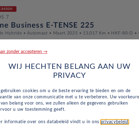
casion
DS 7
gne Business E-TENSE 225
In Hybride
Automaat
Maart 2025
13,017 Km
HKF-80-D
an zonder accepteren →
casion
WIJ HECHTEN BELANG AAN UW
DS 7
PRIVACY
gne Business E-TENSE 225
In Hybride
Automaat
Mei 2026
5 Km
KKG-56-T
TITANIU
 gebruiken cookies om u de beste ervaring te bieden en om de
evantie van onze communicatie met u te verbeteren. Uw voorkeur
n van belang voor ons, we zullen alleen de gegevens gebruiken
rvoor u uw toestemming geeft.
casion
r informatie over ons databeleid vindt u in ons
privacybeleid
.
DS 7
rformance Line E-TENSE 225