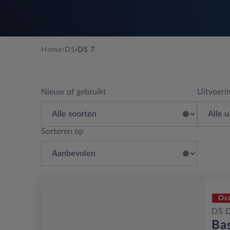
›
›
Home
DS
DS 7
Nieuw of gebruikt
Uitvoeri
Sorteren op
Oc
DS 
Ba