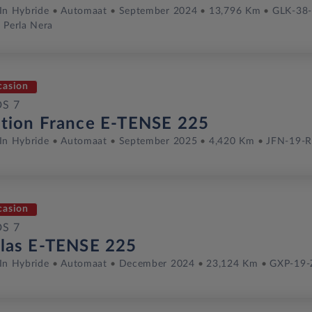
In Hybride
Automaat
September 2024
13,796 Km
GLK-38
 Perla Nera
casion
DS 7
ition France E-TENSE 225
In Hybride
Automaat
September 2025
4,420 Km
JFN-19-R
casion
DS 7
llas E-TENSE 225
In Hybride
Automaat
December 2024
23,124 Km
GXP-19-