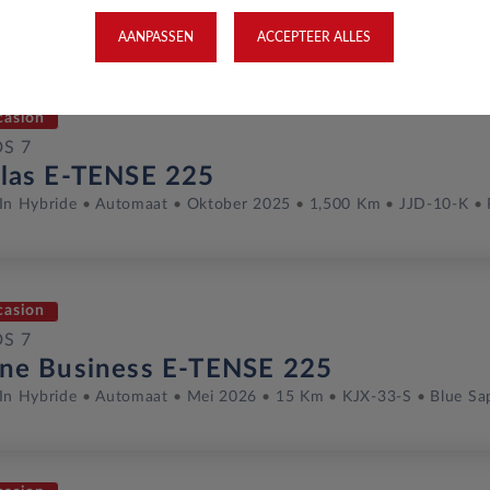
In Hybride
Automaat
Juli 2025
1,500 Km
HVV-53-K
Saph
AANPASSEN
ACCEPTEER ALLES
casion
DS 7
llas E-TENSE 225
In Hybride
Automaat
Oktober 2025
1,500 Km
JJD-10-K
casion
DS 7
gne Business E-TENSE 225
In Hybride
Automaat
Mei 2026
15 Km
KJX-33-S
Blue Sap