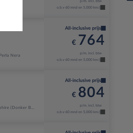
p/m. incl. btw
ir Blue
o.b.v 60 mnd en 5,000 km/j
All-inclusive prijs
764
€
p/m. incl. btw
Perla Nera
o.b.v 60 mnd en 5,000 km/j
All-inclusive prijs
804
€
p/m. incl. btw
hire (donker B...
o.b.v 60 mnd en 5,000 km/j
All-inclusive prijs