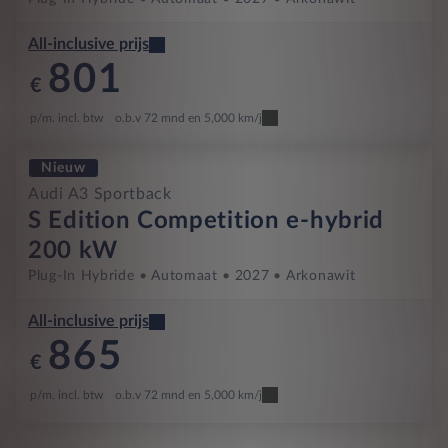
All-inclusive prijs
801
€
p/m. incl. btw
o.b.v 72 mnd en 5,000 km/j
Nieuw
Audi A3 Sportback
S Edition Competition e-hybrid
200 kW
Plug-In Hybride
Automaat
2027
Arkonawit
All-inclusive prijs
865
€
p/m. incl. btw
o.b.v 72 mnd en 5,000 km/j