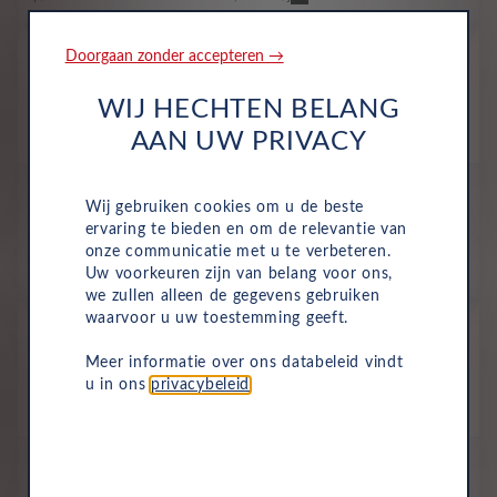
Nieuw
Doorgaan zonder accepteren →
Audi A3 Sportback
WIJ HECHTEN BELANG
Pro Line e-hybrid 150 kW
AAN UW PRIVACY
Plug-In Hybride
Automaat
2027
Arkonawit
All-inclusive prijs
Wij gebruiken cookies om u de beste
753
ervaring te bieden en om de relevantie van
€
onze communicatie met u te verbeteren.
p/m. incl. btw
o.b.v 72 mnd en 5,000 km/j
Uw voorkeuren zijn van belang voor ons,
we zullen alleen de gegevens gebruiken
waarvoor u uw toestemming geeft.
Nieuw
Audi A3 Sportback
Meer informatie over ons databeleid vindt
S Edition TFSI 110 kW
u in ons
privacybeleid
.
Benzine
Automaat
2027
Arkonawit
All-inclusive prijs