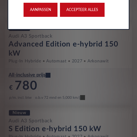
758
€
AANPASSEN
ACCEPTEER ALLES
p/m. incl. btw
o.b.v 72 mnd en 5,000 km/j
Nieuw
Audi A3 Sportback
Advanced Edition e-hybrid 150
kW
Plug-In Hybride
Automaat
2027
Arkonawit
All-inclusive prijs
780
€
p/m. incl. btw
o.b.v 72 mnd en 5,000 km/j
Nieuw
Audi A3 Sportback
S Edition e-hybrid 150 kW
Plug-In Hybride
Automaat
2027
Arkonawit