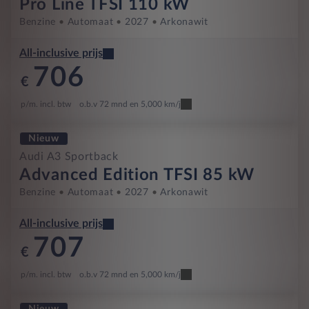
Pro Line TFSI 110 kW
Benzine
Automaat
2027
Arkonawit
All-inclusive prijs
706
€
p/m. incl. btw
o.b.v 72 mnd en 5,000 km/j
Nieuw
Audi A3 Sportback
Advanced Edition TFSI 85 kW
Benzine
Automaat
2027
Arkonawit
All-inclusive prijs
707
€
p/m. incl. btw
o.b.v 72 mnd en 5,000 km/j
Nieuw