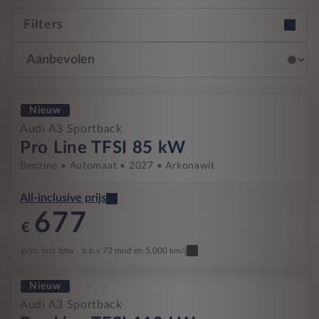
Filters
Nieuw
Audi A3 Sportback
Pro Line TFSI 85 kW
Benzine
Automaat
2027
Arkonawit
All-inclusive prijs
677
€
p/m. incl. btw
o.b.v 72 mnd en 5,000 km/j
Nieuw
Audi A3 Sportback