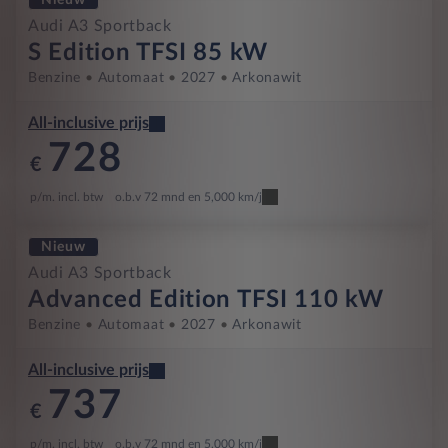
Audi A3 Sportback
S Edition TFSI 85 kW
Benzine
Automaat
2027
Arkonawit
All-inclusive prijs
728
€
p/m. incl. btw
o.b.v 72 mnd en 5,000 km/j
Nieuw
Audi A3 Sportback
Advanced Edition TFSI 110 kW
Benzine
Automaat
2027
Arkonawit
All-inclusive prijs
737
€
p/m. incl. btw
o.b.v 72 mnd en 5,000 km/j