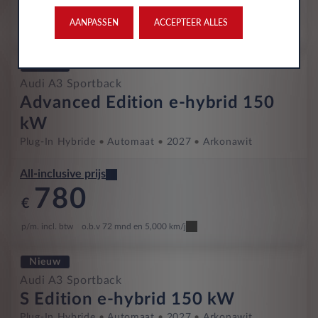
758
€
AANPASSEN
ACCEPTEER ALLES
p/m. incl. btw
o.b.v 72 mnd en 5,000 km/j
Nieuw
Audi A3 Sportback
Advanced Edition e-hybrid 150
kW
Plug-In Hybride
Automaat
2027
Arkonawit
All-inclusive prijs
780
€
p/m. incl. btw
o.b.v 72 mnd en 5,000 km/j
Nieuw
Audi A3 Sportback
S Edition e-hybrid 150 kW
Plug-In Hybride
Automaat
2027
Arkonawit