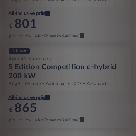
All-inclusive prijs
801
€
p/m. incl. btw
o.b.v 72 mnd en 5,000 km/j
Nieuw
Audi A3 Sportback
S Edition Competition e-hybrid
200 kW
Plug-In Hybride
Automaat
2027
Arkonawit
All-inclusive prijs
865
€
p/m. incl. btw
o.b.v 72 mnd en 5,000 km/j