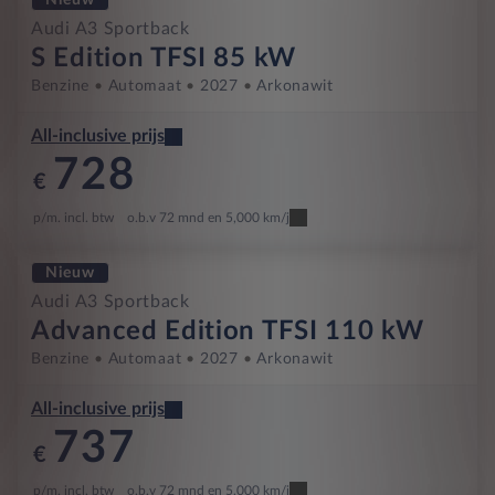
Audi A3 Sportback
S Edition TFSI 85 kW
Benzine
Automaat
2027
Arkonawit
All-inclusive prijs
728
€
p/m. incl. btw
o.b.v 72 mnd en 5,000 km/j
Nieuw
Audi A3 Sportback
Advanced Edition TFSI 110 kW
Benzine
Automaat
2027
Arkonawit
All-inclusive prijs
737
€
p/m. incl. btw
o.b.v 72 mnd en 5,000 km/j