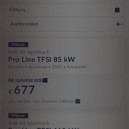
Filters
Nieuw
Audi A3 Sportback
Pro Line TFSI 85 kW
Benzine
Automaat
2027
Arkonawit
All-inclusive prijs
677
€
p/m. incl. btw
o.b.v 72 mnd en 5,000 km/j
Nieuw
Audi A3 Sportback