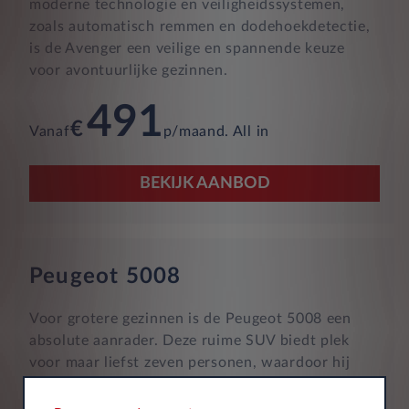
moderne technologie en veiligheidssystemen,
zoals automatisch remmen en dodehoekdetectie,
is de Avenger een veilige en spannende keuze
voor avontuurlijke gezinnen.
491
€
Vanaf
p/maand. All in
BEKIJK AANBOD
Peugeot 5008
Voor grotere gezinnen is de Peugeot 5008 een
absolute aanrader. Deze ruime SUV biedt plek
voor maar liefst zeven personen, waardoor hij
ideaal is voor gezinnen met meerdere kinderen of
voor het meenemen van extra passagiers. De