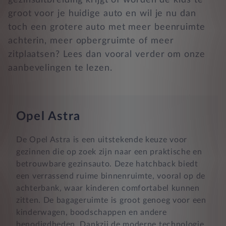
gezinsuitbreiding krijgt of worden de kids te
groot voor je huidige auto en wil je nu dan
toch een grotere auto met meer beenruimte
achterin, meer opbergruimte of meer
zitplaatsen? Lees dan vooral verder om onze
aanbevelingen te lezen.
Opel Astra
De Opel Astra is een uitstekende keuze voor
gezinnen die op zoek zijn naar een praktische en
betrouwbare gezinsauto. Deze hatchback biedt
een verrassend ruime binnenruimte, vooral op de
achterbank, waar kinderen comfortabel kunnen
zitten. De bagageruimte is groot genoeg voor een
kinderwagen, boodschappen en andere
benodigdheden. Dankzij de moderne technologie,