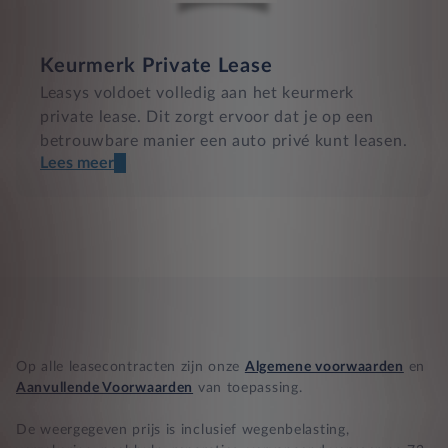
Keurmerk Private Lease
Leasys voldoet volledig aan het keurmerk
private lease. Dit zorgt ervoor dat je op een
betrouwbare manier een auto privé kunt leasen.
Lees meer
Een transparant contract
Compleet product zonder verrassingen
Nooit te hoge financiële lasten
BB 14 dagen bedenktijd
Op alle leasecontracten zijn onze
Algemene voorwaarden
en
Zekerheid bij klachten
Aanvullende Voorwaarden
van toepassing.
De weergegeven prijs is inclusief wegenbelasting,