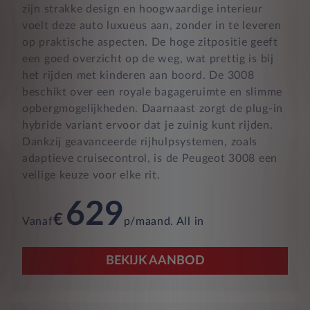
zijn strakke design en hoogwaardige interieur
voelt deze auto luxueus aan, zonder in te leveren
op praktische aspecten. De hoge zitpositie geeft
een goed overzicht op de weg, wat prettig is bij
het rijden met kinderen aan boord. De 3008
beschikt over een royale bagageruimte en slimme
opbergmogelijkheden. Daarnaast zorgt de plug-in
hybride variant ervoor dat je zuinig kunt rijden.
Dankzij geavanceerde rijhulpsystemen, zoals
adaptieve cruisecontrol, is de Peugeot 3008 een
veilige keuze voor elke rit.
629
€
Vanaf
p/maand. All in
BEKIJK AANBOD