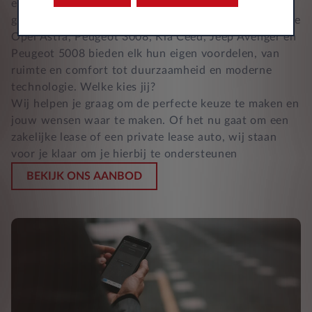
een stijlvolle SUV of een ruime zevenzitter, er is een
gezinsauto die perfect aansluit bij jouw behoeften. De
Opel Astra, Peugeot 3008, Kia Ceed, Jeep Avenger en
Peugeot 5008 bieden elk hun eigen voordelen, van
ruimte en comfort tot duurzaamheid en moderne
technologie. Welke kies jij?
Wij helpen je graag om de perfecte keuze te maken en
jouw wensen waar te maken. Of het nu gaat om een
zakelijke lease of een private lease auto, wij staan
voor je klaar om je hierbij te ondersteunen
BEKIJK ONS AANBOD