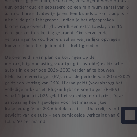
verzekering, pechhulp, reparaties, vervangend vervoer na 72
uur, onderhoud en gebaseerd op een minimum aantal van 6
aantoonbare schadevrije jaren. Een brandstof- of laadpas is
niet in de prijs inbegrepen. Indien je het afgesproken
kilometrage overschrijdt, wordt een extra toeslag van 15
cent per km in rekening gebracht. Om vervelende
verrassingen te voorkomen, zullen we jaarlijks opvragen
hoeveel kilometers je inmiddels hebt gereden.
De overheid is van plan de kortingen op de
motorrijtuigenbelasting voor (plug-in hybride) elektrische
auto’s in de periode 2026-2030 verder af te bouwen.
Elektrische voertuigen (EV): voor de periode van 2026–2029
geldt een korting van 25%. Hierna geldt (vooralsnog) het
volledige mrb-tarief. Plug-in hybride voertuigen (PHEV):
vanaf 1 januari 2026 geldt het volledige mrb-tarief. Deze
aanpassing heeft gevolgen voor het maandelijkse
leasebedrag. Voor 2026 betekent dit – afhankelijk van het
gewicht van de auto – een gemiddelde verhoging van € 25
tot € 60 per maand.