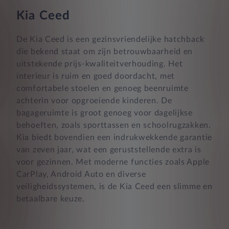
Kia Ceed
De Kia Ceed is een gezinsvriendelijke hatchback
die bekend staat om zijn betrouwbaarheid en
uitstekende prijs-kwaliteitverhouding. Het
interieur is ruim en goed doordacht, met
comfortabele stoelen en genoeg beenruimte
achterin voor opgroeiende kinderen. De
bagageruimte is groot genoeg voor dagelijkse
behoeften, zoals sporttassen en schoolrugzakken.
Kia biedt bovendien een indrukwekkende garantie
van zeven jaar, wat een geruststellende extra is
voor gezinnen. Met moderne functies zoals Apple
CarPlay, Android Auto en diverse
veiligheidssystemen, is de Kia Ceed een slimme en
betaalbare keuze.