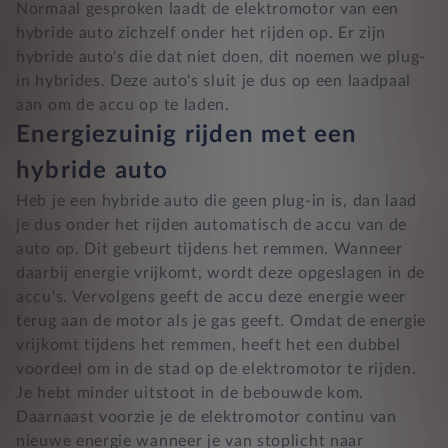
Normaal gesproken laadt de elektromotor van een
hybride auto zichzelf onder het rijden op. Er zijn
hybride auto's die dat niet doen, dit noemen we plug-
in hybrides. Deze auto's sluit je dus op een laadpaal
aan om de accu op te laden.
Energiezuinig rijden met een
hybride auto
Heb je een hybride auto die geen plug-in is, dan laad
je dus onder het rijden automatisch de accu van de
auto op. Dit gebeurt tijdens het remmen. Wanneer
daarbij energie vrijkomt, wordt deze opgeslagen in de
accu's. Vervolgens geeft de accu deze energie weer
terug aan de motor als je gas geeft. Omdat de energie
vrijkomt tijdens het remmen, heeft het een dubbel
voordeel om in de stad op de elektromotor te rijden.
Je hebt minder uitstoot in de bebouwde kom.
Daarnaast voorzie je de elektromotor continu van
nieuwe energie wanneer je van stoplicht naar