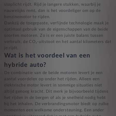
stoplicht rijdt. Rijd je langere stukken, waarbij je
nauwelijks remt, dan is het voordeliger om op de
benzinemotor te rijden.
Dankzij de toegepaste, verfijnde technologie maak je
optimaal gebruik van de eigenschappen van de beide
soorten motoren. Zo is er een juiste balans tussen
verbruik, de CO₂-uitstoot en het aantal kilometers dat
je rijdt.
Wat is het voordeel van een
hybride auto?
De combinatie van de beide motoren levert je een
aantal voordelen op onder het rijden. Alleen een
elektrische motor levert in sommige situaties niet
altijd genoeg kracht. Dit merk je bijvoorbeeld tijdens
het rijden in de bergen of als je snelheid nodig hebt
bij het inhalen. De verbrandingsmotor biedt op zulke
momenten een welkome ondersteuning. Een ander