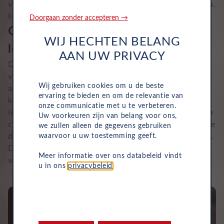
verbrandingsmotor in de auto zit, maar ook batterijen.
Hierdoor lever je enigszins aan ruimte in de auto in.
Doorgaan zonder accepteren →
Ontdek ons assortiment hybride
WIJ HECHTEN BELANG
leaseauto's
AAN UW PRIVACY
Denk je dat een hybride auto een passende oplossing
voor je is? Bij Leasys vind je diverse modellen hybride
Wij gebruiken cookies om u de beste
auto's van bekende automerken. Of je nu 5000
ervaring te bieden en om de relevantie van
kilometer of 20.000 kilometer per jaar rijdt, voor
onze communicatie met u te verbeteren.
ieder gebruik hebben wij mogelijkheden. Ontdek onze
Uw voorkeuren zijn van belang voor ons,
compacte stadsauto's of ruimere gezinsauto's en lease
we zullen alleen de gegevens gebruiken
waarvoor u uw toestemming geeft.
de auto van je keuze voor een vast bedrag per maand.
Daarbij zijn de kosten voor
onderhoud
,
Meer informatie over ons databeleid vindt
wegenbelasting en verzekering inbegrepen.
u in ons
privacybeleid
.