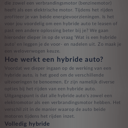
die zowel een verbrandingsmotor (benzinemotor)
heeft als een elektrische motor. Tijdens het rijden
profiteer je van beide energievoorzieningen. Is het
voor jou voordelig om een hybride auto te leasen of
past een andere oplossing beter bij je? We gaan
hieronder dieper in op de vraag 'Wat is een hybride
auto' en leggen je de voor- en nadelen uit. Zo maak je
een weloverwogen keuze.
Hoe werkt een hybride auto?
Voordat we dieper ingaan op de werking van een
hybride auto, is het goed om de verschillende
uitvoeringen te benoemen. Er zijn namelijk diverse
opties bij het rijden van een hybride auto.
Uitgangspunt is dat alle hybride auto's zowel een
elektromotor als een verbrandingsmotor hebben. Het
verschil zit in de manier waarop de auto beide
motoren tijdens het rijden inzet.
Volledig hybride