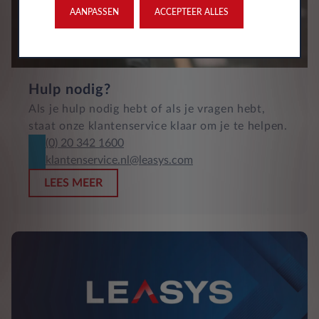
AANPASSEN
ACCEPTEER ALLES
Hulp nodig?
Als je hulp nodig hebt of als je vragen hebt,
staat onze klantenservice klaar om je te helpen.
(0) 20 342 1600
klantenservice.nl@leasys.com
LEES MEER