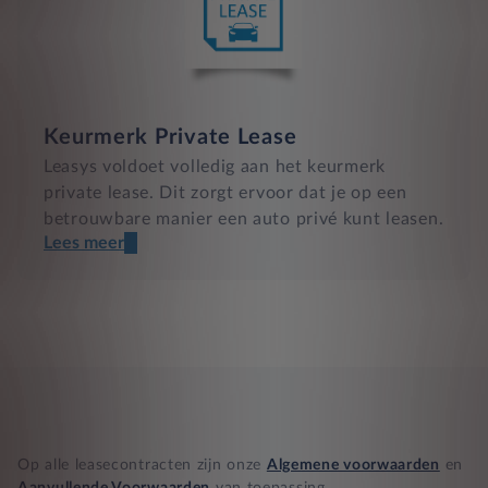
Keurmerk Private Lease
Leasys voldoet volledig aan het keurmerk
private lease. Dit zorgt ervoor dat je op een
betrouwbare manier een auto privé kunt leasen.
Lees meer
Een transparant contract
Compleet product zonder verrassingen
Nooit te hoge financiële lasten
BB 14 dagen bedenktijd
Op alle leasecontracten zijn onze
Algemene voorwaarden
en
Zekerheid bij klachten