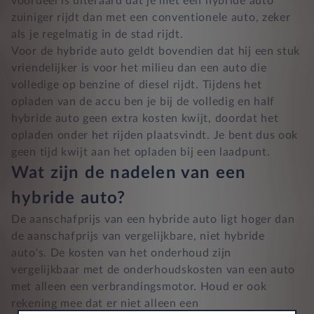
voordeel is uiteraard dat je met een hybride auto
zuiniger rijdt dan met een conventionele auto, zeker
als je regelmatig in de stad rijdt.
Voor de hybride auto geldt bovendien dat hij een stuk
vriendelijker is voor het milieu dan een auto die
volledige op benzine of diesel rijdt. Tijdens het
opladen van de accu ben je bij de volledig en half
hybride auto geen extra kosten kwijt, doordat het
opladen onder het rijden plaatsvindt. Je bent dus ook
geen tijd kwijt aan het opladen bij een laadpunt.
Wat zijn de nadelen van een
hybride auto?
De aanschafprijs van een hybride auto ligt hoger dan
de aanschafprijs van vergelijkbare, niet hybride
auto's. De kosten van het onderhoud zijn
vergelijkbaar met de onderhoudskosten van een auto
met alleen een verbrandingsmotor. Houd er ook
rekening mee dat er niet alleen een