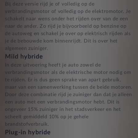
Bij deze versie rijd je of volledig op de
verbrandingsmotor of volledig op de elektromotor. Je
schakelt naar wens onder het rijden over van de een
naar de ander. Zo rijd je bijvoorbeeld op benzine op
de autoweg en schakel je over op elektrisch rijden als
je de bebouwde kom binnenrijdt. Dit is over het
algemeen zuiniger.
Mild hybride
In deze uitvoering heeft je auto zowel de
verbrandingsmotor als de elektrische motor nodig om
te rijden. Er is dus geen sprake van apart gebruik,
maar van een samenwerking tussen de beide motoren.
Door deze combinatie rijd je zuiniger dan dat je alleen
een auto met een verbrandingsmotor hebt. Dit is
ongeveer 15% zuiniger in het stadsverkeer en het
scheelt gemiddeld 10% op je gehele
brandstofverbruik.
Plug-in hybride