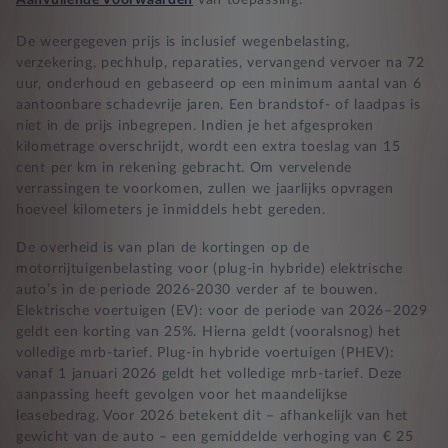
Aanvullende Voorwaarden
van toepassing.
De weergegeven prijs is inclusief wegenbelasting,
verzekering, pechhulp, reparaties, vervangend vervoer na 72
uur, onderhoud en gebaseerd op een minimum aantal van 6
aantoonbare schadevrije jaren. Een brandstof- of laadpas is
niet in de prijs inbegrepen. Indien je het afgesproken
kilometrage overschrijdt, wordt een extra toeslag van 15
cent per km in rekening gebracht. Om vervelende
verrassingen te voorkomen, zullen we jaarlijks opvragen
hoeveel kilometers je inmiddels hebt gereden.
De overheid is van plan de kortingen op de
motorrijtuigenbelasting voor (plug-in hybride) elektrische
auto’s in de periode 2026-2030 verder af te bouwen.
Elektrische voertuigen (EV): voor de periode van 2026–2029
geldt een korting van 25%. Hierna geldt (vooralsnog) het
volledige mrb-tarief. Plug-in hybride voertuigen (PHEV):
vanaf 1 januari 2026 geldt het volledige mrb-tarief. Deze
aanpassing heeft gevolgen voor het maandelijkse
leasebedrag. Voor 2026 betekent dit – afhankelijk van het
gewicht van de auto – een gemiddelde verhoging van € 25