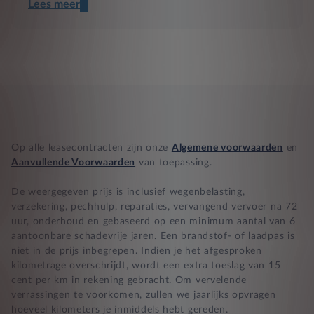
Lees meer
Een transparant contract
Compleet product zonder verrassingen
Nooit te hoge financiële lasten
BB 14 dagen bedenktijd
Op alle leasecontracten zijn onze
Algemene voorwaarden
en
Zekerheid bij klachten
Aanvullende Voorwaarden
van toepassing.
De weergegeven prijs is inclusief wegenbelasting,
verzekering, pechhulp, reparaties, vervangend vervoer na 72
uur, onderhoud en gebaseerd op een minimum aantal van 6
aantoonbare schadevrije jaren. Een brandstof- of laadpas is
niet in de prijs inbegrepen. Indien je het afgesproken
kilometrage overschrijdt, wordt een extra toeslag van 15
cent per km in rekening gebracht. Om vervelende
verrassingen te voorkomen, zullen we jaarlijks opvragen
hoeveel kilometers je inmiddels hebt gereden.