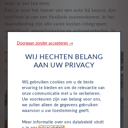
waar je aan toe bent.
Kies je voor het leasen van een auto bij Leasys, dan
profiteer je van een flexibele overeenkomst. In het
maandbedrag zijn alle vaste kosten inbegrepen:
onderhoud, wegenbelasting en autoverzekering. Je
rijdt dus zonder verrassingen.
Doorgaan zonder accepteren →
WIJ HECHTEN BELANG
AAN UW PRIVACY
Wij gebruiken cookies om u de beste
ervaring te bieden en om de relevantie van
onze communicatie met u te verbeteren.
Uw voorkeuren zijn van belang voor ons,
we zullen alleen de gegevens gebruiken
waarvoor u uw toestemming geeft.
Meer informatie over ons databeleid vindt
u in ons
privacybeleid
.