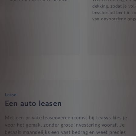
dekking, zodat je vol
beschermd bent in he
van onvoorziene ong
Lease
Een auto leasen
Met een private leaseovereenkomst bij Leasys kies je
voor het gemak, zonder grote investering vooraf. Je
betaalt maandelijks een vast bedrag en weet precies