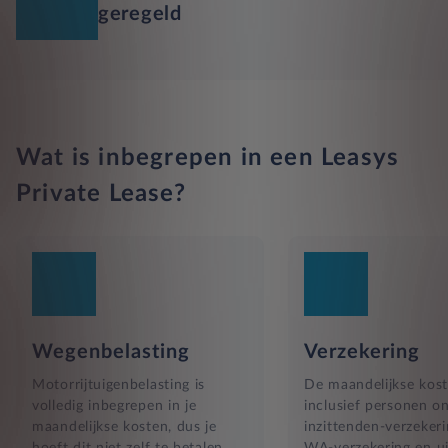
geregeld
Wat is inbegrepen in een Leasys
Private Lease?
Wegenbelasting
Verzekering
Motorrijtuigenbelasting is
De maandelijkse kost
volledig inbegrepen in je
inclusief personen o
maandelijkse kosten, dus je
inzittenden-verzekeri
hoeft dit niet zelf te betalen.
WA-verzekering en ui