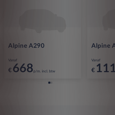
Alpine A290
Alpine 
Vanaf
Vanaf
668
11
€
€
p/m. incl. btw