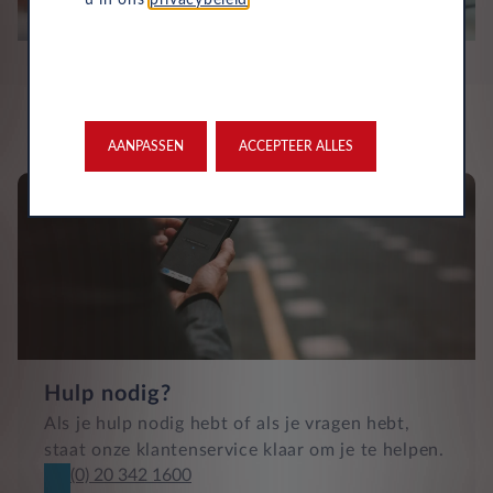
AANPASSEN
ACCEPTEER ALLES
Hulp nodig?
Als je hulp nodig hebt of als je vragen hebt,
staat onze klantenservice klaar om je te helpen.
(0) 20 342 1600