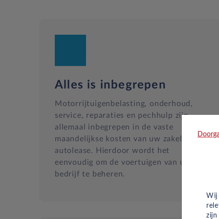
Alles is inbegrepen
Motorrijtuigenbelasting, onderhoud,
service, reparaties en pechhulp zijn
allemaal inbegrepen in de vaste
Doorga
maandelijkse kosten van uw zakelijke
autolease. Hierdoor wordt het
eenvoudig om de voertuigen van uw
bedrijf te beheren.
Wij
rel
zij