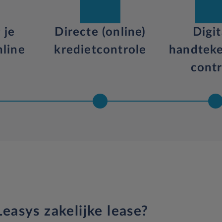
 je
Directe (online)
Digit
line
kredietcontrole
handtek
n
contr
easys zakelijke lease?