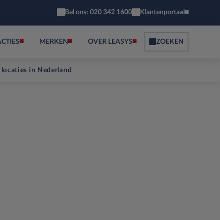
Bel ons: 020 342 1600
Klantenportaal
ACTIES
MERKEN
OVER LEASYS
ZOEKEN
 locaties in Nederland