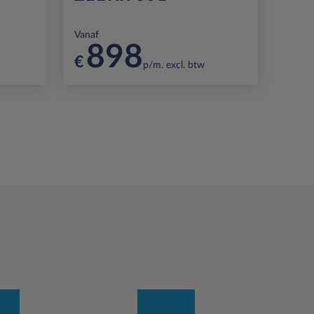
Vanaf
898
€
p/m. excl. btw