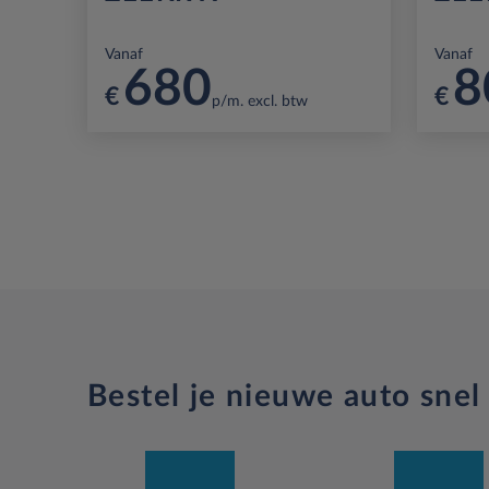
Vanaf
Vanaf
680
8
€
€
p/m. excl. btw
Bestel je nieuwe auto snel