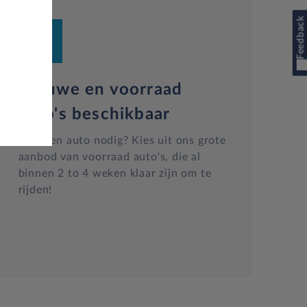
Feedback
Nieuwe en voorraad
auto's beschikbaar
Snel een auto nodig? Kies uit ons grote
aanbod van voorraad auto's, die al
binnen 2 to 4 weken klaar zijn om te
rijden!