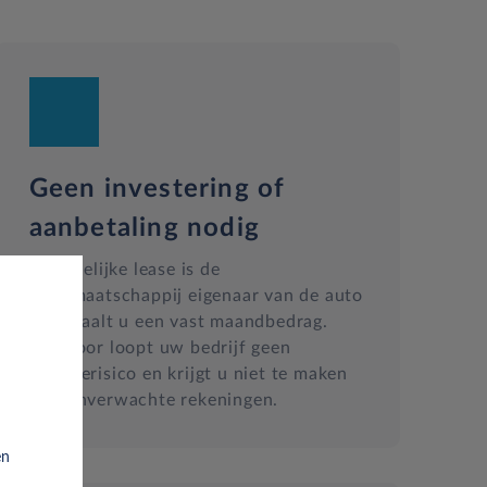
Geen investering of
aanbetaling nodig
Bij zakelijke lease is de
leasemaatschappij eigenaar van de auto
en betaalt u een vast maandbedrag.
Hierdoor loopt uw bedrijf geen
waarderisico en krijgt u niet te maken
met onverwachte rekeningen.
en