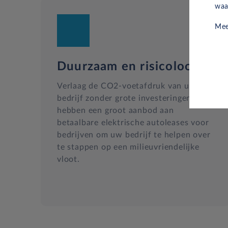
waa
Mee
Duurzaam en risicoloos
Verlaag de CO2-voetafdruk van uw
bedrijf zonder grote investeringen. Wij
hebben een groot aanbod aan
betaalbare elektrische autoleases voor
bedrijven om uw bedrijf te helpen over
te stappen op een milieuvriendelijke
vloot.