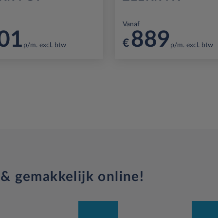
Vanaf
01
889
€
p/m. excl. btw
p/m. excl. btw
 & gemakkelijk online!