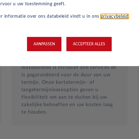
rvoor u uw toestemming geeft.
r informatie over ons databeleid vindt u in ons
privacybeleid
.
Vast maandelijks tarief
AANPASSEN
ACCEPTEER ALLES
Geen verrassingen, extra kosten of
administratiekosten. Uw zakelijke
leaseaanbod is inclusief alle services en
is gegarandeerd voor de duur van uw
termijn. Onze kortetermijn- of
langetermijnleaseopties geven u
flexibiliteit om aan te sluiten bij uw
zakelijke behoeften en uw kosten laag
te houden.