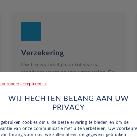
Verzekering
Uw Leasys zakelijke autolease is
standaard voorzien van verzekering. De
maandelijkse kosten omvatten een
an zonder accepteren →
inzittendenschadeverzekering, een WA-
verzekering en een uitgebreide dekking,
WIJ HECHTEN BELANG AAN UW
zodat u volledig beschermd bent in het
PRIVACY
geval van onvoorziene ongelukken.
 gebruiken cookies om u de beste ervaring te bieden en om de
evantie van onze communicatie met u te verbeteren. Uw voorkeur
n van belang voor ons, we zullen alleen de gegevens gebruiken