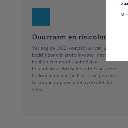
waa
Mee
Duurzaam en risicoloos
Verlaag de CO2-voetafdruk van uw
bedrijf zonder grote investeringen. Wij
hebben een groot aanbod aan
betaalbare elektrische autoleases voor
bedrijven om uw bedrijf te helpen over
te stappen op een milieuvriendelijke
vloot.