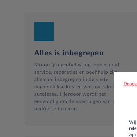
Alles is inbegrepen
Motorrijtuigenbelasting, onderhoud,
service, reparaties en pechhulp zijn
allemaal inbegrepen in de vaste
Doorga
maandelijkse kosten van uw zakelijke
autolease. Hierdoor wordt het
eenvoudig om de voertuigen van uw
bedrijf te beheren.
Wij
rel
zij