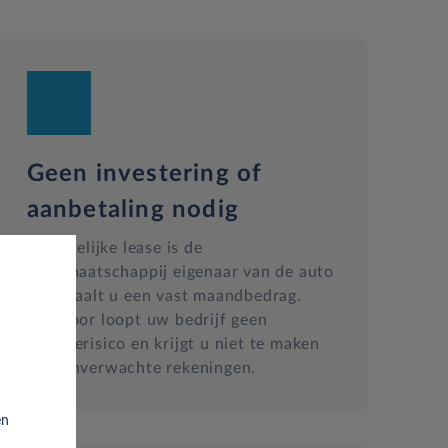
Geen investering of
aanbetaling nodig
Bij zakelijke lease is de
leasemaatschappij eigenaar van de auto
en betaalt u een vast maandbedrag.
Hierdoor loopt uw bedrijf geen
waarderisico en krijgt u niet te maken
met onverwachte rekeningen.
en