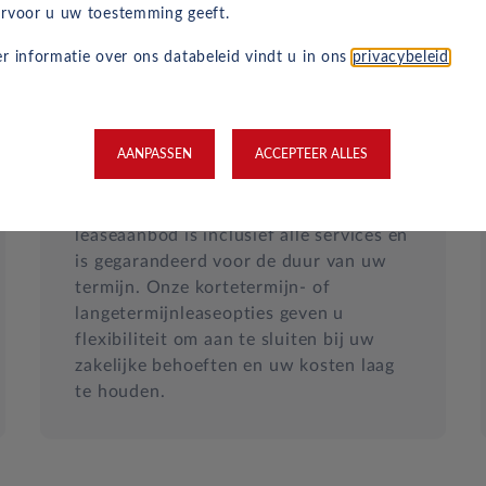
rvoor u uw toestemming geeft.
r informatie over ons databeleid vindt u in ons
privacybeleid
.
Vast maandelijks tarief
AANPASSEN
ACCEPTEER ALLES
Geen verrassingen, extra kosten of
administratiekosten. Uw zakelijke
leaseaanbod is inclusief alle services en
is gegarandeerd voor de duur van uw
termijn. Onze kortetermijn- of
langetermijnleaseopties geven u
flexibiliteit om aan te sluiten bij uw
zakelijke behoeften en uw kosten laag
te houden.