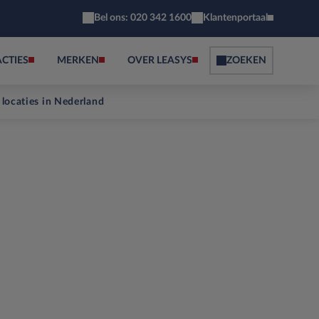
Bel ons: 020 342 1600
Klantenportaal
ACTIES
MERKEN
OVER LEASYS
ZOEKEN
 locaties in Nederland