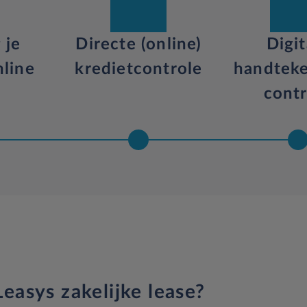
 je
Directe (online)
Digit
line
kredietcontrole
handtek
n
contr
easys zakelijke lease?