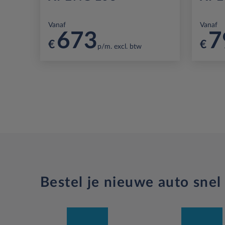
Vanaf
Vanaf
673
7
€
€
p/m. excl. btw
Bestel je nieuwe auto snel