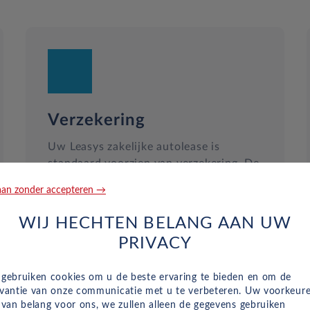
Verzekering
Uw Leasys zakelijke autolease is
standaard voorzien van verzekering. De
maandelijkse kosten omvatten een
an zonder accepteren →
inzittendenschadeverzekering, een WA-
verzekering en een uitgebreide dekking,
WIJ HECHTEN BELANG AAN UW
zodat u volledig beschermd bent in het
PRIVACY
geval van onvoorziene ongelukken.
 gebruiken cookies om u de beste ervaring te bieden en om de
evantie van onze communicatie met u te verbeteren. Uw voorkeur
n van belang voor ons, we zullen alleen de gegevens gebruiken