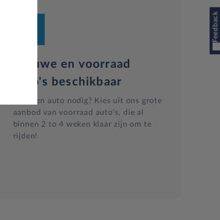
Feedback
Nieuwe en voorraad
auto's beschikbaar
Snel een auto nodig? Kies uit ons grote
aanbod van voorraad auto's, die al
binnen 2 to 4 weken klaar zijn om te
rijden!