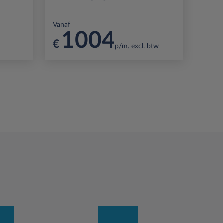
Vanaf
1004
€
p/m. excl. btw