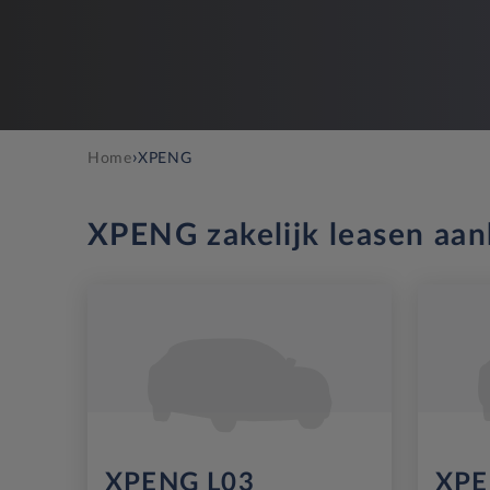
›
Home
XPENG
XPENG zakelijk leasen aa
XPENG L03
XPE