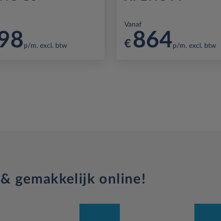
Vanaf
98
864
€
p/m. excl. btw
p/m. excl. btw
 & gemakkelijk online!