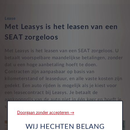
Lease
Met Leasys is het leasen van een
SEAT zorgeloos
Met Leasys is het leasen van een SEAT zorgeloos. U
betaalt voorspelbare maandelijkse betalingen, zonder
dat u een hoge aanbetaling hoeft te doen.
Contracten zijn aanpasbaar op basis van
kilometerstand of leaseduur, en alle vaste kosten zijn
gedekt. Een auto rijden is mogelijk als je kiest voor
een leasecontract bij Leasys. Je betaalt de
aankoopprijs van de auto niet in één keer en hoeft je
spaargeld niet aan te spreken.
Doorgaan zonder accepteren →
WIJ HECHTEN BELANG