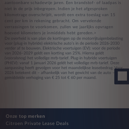
aantoonbare schadevrije jaren. Een brandstof- of laadpas is
niet in de prijs inbegrepen. Indien je het afgesproken
kilometrage overschrijdt, wordt een extra toeslag van 15
cent per km in rekening gebracht. Om vervelende
verrassingen te voorkomen, zullen we jaarlijks opvragen
hoeveel kilometers je inmiddels hebt gereden.>
De overheid is van plan de kortingen op de motorrijtuigenbelasting
voor (plug-in hybride) elektrische auto’s in de periode 2026-2030
verder af te bouwen. Elektrische voertuigen (EV): voor de periode
van 2026–2029 geldt een korting van 25%. Hierna geldt
(vooralsnog) het volledige mrb-tarief. Plug-in hybride voertuigen
(PHEV): vanaf 1 januari 2026 geldt het volledige mrb-tarief. Deze
aanpassing heeft gevolgen voor het maandelijkse leasebedrag. Voor
2026 betekent dit – afhankelijk van het gewicht van de auto – een
gemiddelde verhoging van € 25 tot € 60 per maand.
Onze top merken
Citroen Private Lease Deals