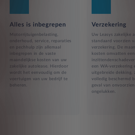
Alles is inbegrepen
Verzekering
Motorrijtuigenbelasting,
Uw Leasys zakelijke a
onderhoud, service, reparaties
standaard voorzien 
en pechhulp zijn allemaal
verzekering. De maan
inbegrepen in de vaste
kosten omvatten een
maandelijkse kosten van uw
inzittendenschadever
zakelijke autolease. Hierdoor
een WA-verzekering 
wordt het eenvoudig om de
uitgebreide dekking, 
voertuigen van uw bedrijf te
volledig beschermd b
beheren.
geval van onvoorzien
ongelukken.