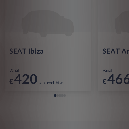
SEAT Ibiza
SEAT A
Vanaf
Vanaf
420
46
€
€
p/m. excl. btw